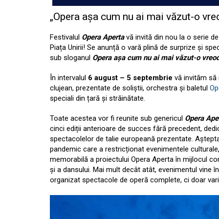
„Opera așa cum nu ai mai văzut-o vre
Festivalul
Opera Aperta
vă invită din nou la o serie d
Piața Unirii! Se anunță o vară plină de surprize și 
sub sloganul
Opera așa cum nu ai mai văzut-o vreod
În intervalul
6 august – 5 septembrie
vă invităm să r
clujean, prezentate de soliștii, orchestra și baletul
Op
speciali din țară și străinătate.
Toate acestea vor fi reunite sub genericul
Opera Ape
cinci ediții anterioare de succes fără precedent, dedic
spectacolelor de talie europeană prezentate. Așteptată 
pandemic care a restricționat evenimentele culturale,
memorabilă a proiectului Opera Aperta în mijlocul com
și a dansului. Mai mult decât atât, evenimentul vine 
organizat spectacole de operă complete, ci doar var