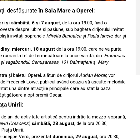
ații desfășurate
în Sala Mare a Operei:
eri și sâmbătă, 6 și 7 august
, de la ora 19:00, fiind o
veste despre iubire și pasiune, sub bagheta dirijorului invitat
oliști invitați sopranele
Mirella Bunoaica
și
Paula Iancic
, dar și
dley, miercuri, 18 august
de la ora 19:00, care ne va purta
re rămân la fel de fermecătoare la orice vârstă, din:
Frumoasa
 și vagabondul, Cenușăreasa, 101 Dalmațieni
și
Mary
stra și baletul Operei, alături de dirijorul
Adrian Morar
, vor
de Frederick Lowe, publicul având ocazia să asculte melodiile
at una dintre atracțiile principale care au stat la baza
câștigătoare a opt premii Oscar.
ața Unirii:
 de ani de activitate artistică pentru îndrăgita mezzo-soprană,
avid Crescenzi
,
sâmbătă, 28 august
, de la ora 20:30,
iața Unirii.
iuseppe Verdi, prezentat
duminică, 29 august
, ora 20:30,