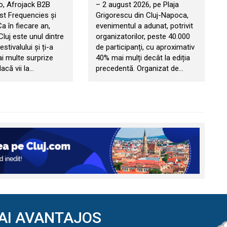
, Afrojack B2B
– 2 august 2026, pe Plaja
t Frequencies și
Grigorescu din Cluj-Napoca,
 Ca în fiecare an,
evenimentul a adunat, potrivit
 Cluj este unul dintre
organizatorilor, peste 40.000
estivalului și ți-a
de participanți, cu aproximativ
ai multe surprize
40% mai mulți decât la ediția
acă vii la…
precedentă. Organizat de…
AI AVANTAJOS