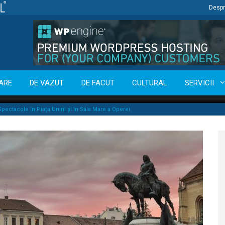
Despr
ARE
DE VAZUT
DE FACUT
CULTURAL
SERVICII
pectacole în Piața Unirii și în Sala Mare a Operei