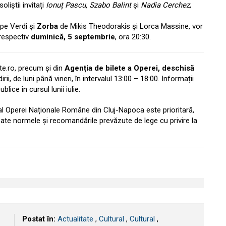
soliștii invitați
Ionuț Pascu, Szabo Balint
și
Nadia Cerchez
,
pe Verdi și
Zorba
de Mikis Theodorakis și Lorca Massine, vor
 respectiv
duminică, 5 septembrie
, ora 20:30.
ete.ro, precum și din
Agenția de bilete a Operei, deschisă
irii, de luni până vineri, în intervalul 13:00 – 18:00. Informații
blice în cursul lunii iulie.
al al Operei Naționale Române din Cluj-Napoca este prioritară,
ate normele și recomandările prevăzute de lege cu privire la
Postat în:
Actualitate
,
Cultural
,
Cultural
,