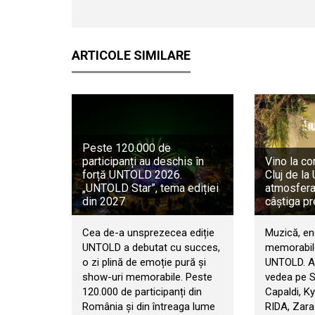
ARTICOLE SIMILARE
Peste 120.000 de
participanți au deschis în
Vino la co
forță UNTOLD 2026.
Cluj de l
„UNTOLD Star”, tema ediției
atmosfera 
din 2027
câștiga pr
Cea de-a unsprezecea ediție
Muzică, en
UNTOLD a debutat cu succes,
memorabile
o zi plină de emoție pură și
UNTOLD. An
show-uri memorabile. Peste
vedea pe 
120.000 de participanți din
Capaldi, Ky
România și din întreaga lume
RIDA, Zara