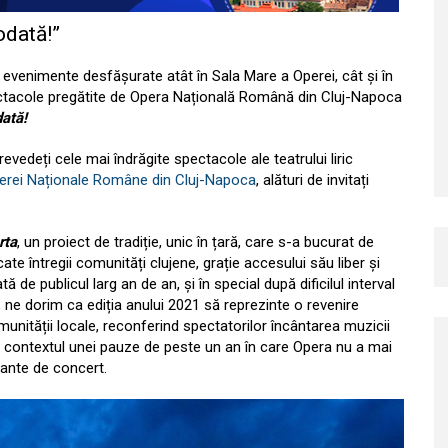
odată!”
e evenimente desfășurate atât în Sala Mare a Operei, cât și în
spectacole pregătite de Opera Națională Română din Cluj-Napoca
ată!
evedeți cele mai îndrăgite spectacole ale teatrului liric
erei Naționale Române din Cluj-Napoca
, alături de invitați
rta
, un proiect de tradiție, unic în țară, care s-a bucurat de
ate întregii comunități clujene, grație accesului său liber și
de publicul larg an de an, și în special după dificilul interval
 ne dorim ca ediția anului 2021 să reprezinte o revenire
unității locale, reconferind spectatorilor încântarea muzicii
în contextul unei pauze de peste un an în care Opera nu a mai
iante de concert.