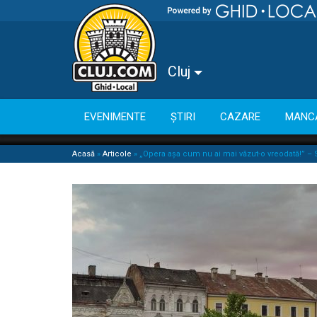
Cluj
EVENIMENTE
ȘTIRI
CAZARE
MANC
Acasă
»
Articole
»
„Opera așa cum nu ai mai văzut-o vreodată!” – S