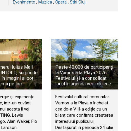
Evenimente
,
Muzica
,
Opera
,
Stiri Cluj
rnerul Iulius Mall
Peste 40.000 de participanți
a UNTOLD, surprinde
la Vamos a la Playa 2026.
în imagini și poți
Festivalul și-a consolidat
emii pe loc
locul în agenda verii clujene
ergie și experiențe
Festivalul cultural comunitar
, într-un cuvânt,
Vamos a la Playa a încheiat
ul acesta îi vei
cea de-a VIII-a ediție cu un
STING, Lewis
bilanț care confirmă creșterea
go, Alan Walker, Flo
interesului publicului.
 Larsson,
Desfășurat în perioada 24 iulie