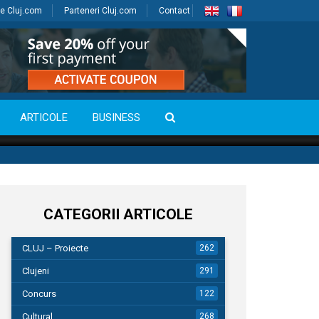
e Cluj.com
Parteneri Cluj.com
Contact
ARTICOLE
BUSINESS
CATEGORII ARTICOLE
CLUJ – Proiecte
262
Clujeni
291
Concurs
122
Cultural
268