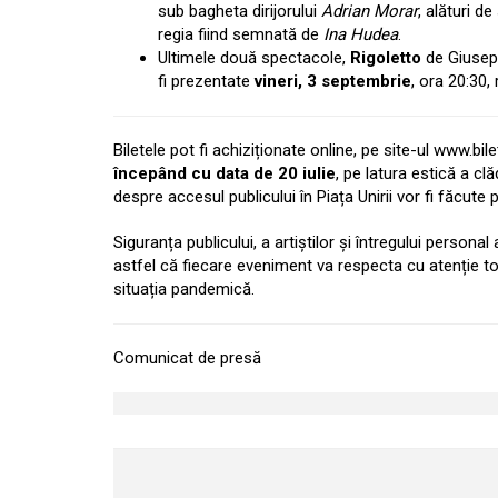
sub bagheta dirijorului
Adrian Morar
, alături de 
regia fiind semnată de
Ina Hudea
.
Ultimele două spectacole,
Rigoletto
de Giusep
fi prezentate
vineri, 3 septembrie
, ora 20:30,
Biletele pot fi achiziționate online, pe site-ul www.bil
începând cu data de 20 iulie
, pe latura estică a clăd
despre accesul publicului în Piața Unirii vor fi făcute pu
Siguranța publicului, a artiștilor și întregului person
astfel că fiecare eveniment va respecta cu atenție to
situația pandemică.
Comunicat de presă