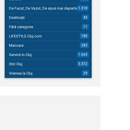
De Facut, De Vazut, De spus mai departe…
1.318
Destinații
43
Fără categorie
11
LIFESTYLE Cluj.com
180
Mancare
283
Servicii in Cluj
1.663
Stiri Cluj
5.372
Vremea la Cluj
29