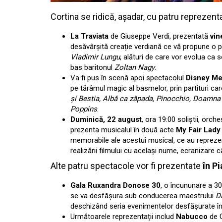
Cortina se ridică, așadar, cu patru reprezent
La Traviata
de Giuseppe Verdi, prezentată
vin
desăvârșită creație verdiană ce vă propune o po
Vladimir Lungu
, alături de care vor evolua ca s
bas baritonul
Zoltan Nagy
.
Va fi pus în scenă apoi spectacolul
Disney Me
pe tărâmul magic al basmelor, prin partituri ca
și Bestia, Albă ca zăpada, Pinocchio, Doamna
Poppins
.
Duminică, 22 august
, ora 19:00 soliștii, orche
prezenta musicalul în două acte
My Fair Lady
memorabile ale acestui musical, ce au reprezent
realizării filmului cu același nume, ecranizare 
Alte patru spectacole vor fi prezentate
în Pi
Gala Ruxandra Donose 30
, o încununare a 30
se va desfășura sub conducerea maestrului
D
deschizând seria evenimentelor desfășurate în P
Următoarele reprezentații includ
Nabucco
de G