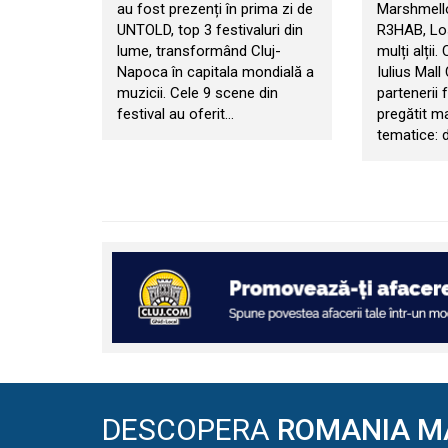
au fost prezenți în prima zi de
Marshmello
UNTOLD, top 3 festivaluri din
R3HAB, Los
lume, transformând Cluj-
mulți alții.
Napoca în capitala mondială a
Iulius Mall
muzicii. Cele 9 scene din
partenerii f
festival au oferit…
pregătit m
tematice: d
DESCOPERA
ROMANIA M