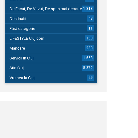
De Facut, De Vazut, De spus mai departe…
1.318
Destinații
43
Fără categorie
11
LIFESTYLE Cluj.com
180
Mancare
283
Servicii in Cluj
1.663
Stiri Cluj
5.372
Vremea la Cluj
29