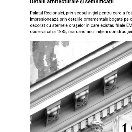
Detalii arhitecturale și semnificații
Palatul Regionalei, prin scopul inițial pentru care a fo
impresionează prin detaliile ornamentale bogate pe care
decorat cu stemele orașelor în care existau filiale EM
observa cifra 1885, marcând anul inițierii construcției,