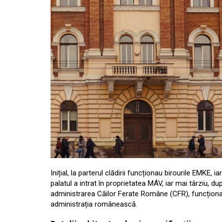
Inițial, la parterul clădirii funcționau birourile EMKE,
palatul a intrat în proprietatea MÁV, iar mai târziu, d
administrarea Căilor Ferate Române (CFR), funcțional
administrația românească.