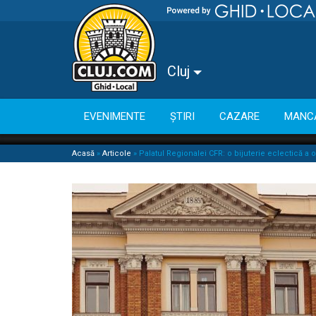
Cluj
EVENIMENTE
ȘTIRI
CAZARE
MANC
Acasă
»
Articole
»
Palatul Regionalei CFR: o bijuterie eclectică a 