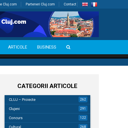
e Cluj.com
Parteneri Cluj.com
Contact
ARTICOLE
BUSINESS
CATEGORII ARTICOLE
CLUJ – Proiecte
262
Clujeni
291
Concurs
122
Cultural
268