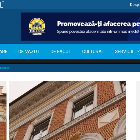
Despr
ARE
DE VAZUT
DE FACUT
CULTURAL
SERVICII
orașului