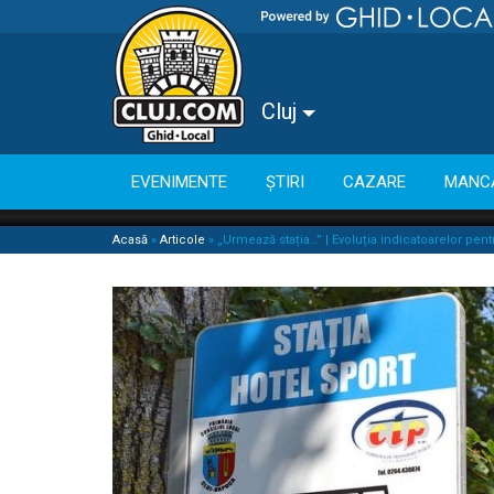
Cluj
EVENIMENTE
ȘTIRI
CAZARE
MANC
Acasă
»
Articole
»
„Urmează stația…” | Evoluția indicatoarelor pentr