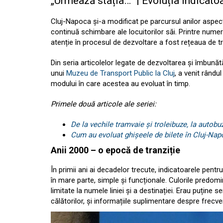
„Urmează stația…” | Evoluția indicatoa
Cluj-Napoca și-a modificat pe parcursul anilor aspect
continuă schimbare ale locuitorilor săi. Printre numero
atenție în procesul de dezvoltare a fost rețeaua de 
Din seria articolelor legate de dezvoltarea și îmbunătăț
unui
Muzeu de Transport Public la Cluj
, a venit rându
modului în care acestea au evoluat în timp.
Primele două articole ale seriei:
De la vechile tramvaie și troleibuze, la autob
Cum au evoluat ghișeele de bilete în Cluj-Nap
Anii 2000 – o epocă de tranziție
În primii ani ai decadelor trecute, indicatoarele pentr
în mare parte, simple și funcționale. Culorile predomin
limitate la numele liniei și a destinației. Erau puține 
călătorilor, și informațiile suplimentare despre frecven