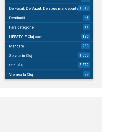
De Facut, De Vazut, De spus mai departe…
1.318
Destinații
43
Fără categorie
11
LIFESTYLE Cluj.com
180
Mancare
283
Servicii in Cluj
1.663
Stiri Cluj
5.372
Vremea la Cluj
29