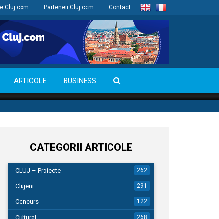
e Cluj.com
Parteneri Cluj.com
Contact
ARTICOLE
BUSINESS
CATEGORII ARTICOLE
CLUJ – Proiecte
262
Clujeni
291
Concurs
122
Cultural
268