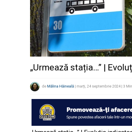
„Urmează stația…” | Evoluț
de
Mălina Hăineală
|
marți, 24 septembrie 2024
|
3
Min