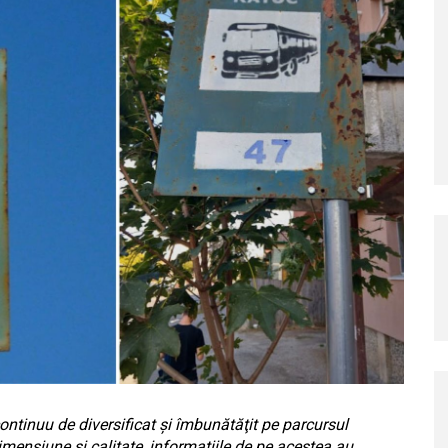
 continuu de diversificat şi îmbunătăţit pe parcursul
dimensiune și calitate, informaţiile de pe acestea au