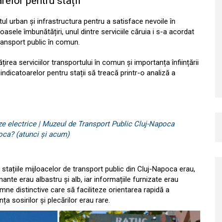
relor pentru stații
ul urban și infrastructura pentru a satisface nevoile în
asele îmbunătățiri, unul dintre serviciile căruia i s-a acordat
transport public în comun.
irea serviciilor transportului în comun și importanța înființării
l indicatoarelor pentru stații să treacă printr-o analiză a
uze electrice | Muzeul de Transport Public Cluj-Napoca
oca? (atunci și acum)
u stațiile mijloacelor de transport public din Cluj-Napoca erau,
ante erau albastru și alb, iar informațiile furnizate erau
semne distinctive care să faciliteze orientarea rapidă a
ța sosirilor și plecărilor erau rare.