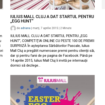
IULIUS MALL CLUJ A DAT STARTUL PENTRU
„EGG HUNT”
de
adriana
|
marți, 7 aprilie 2015
|
2
Minute
im
IULIUS MALL CLUJ A DAT STARTUL PENTRU „EGG
u
HUNT”, COMPETIŢIA ONLINE CU PESTE 100 DE PREMII
i
SURPRIZĂ În aşteptarea Sărbătorilor Pascale, Iulius
ori
Mall Cluj a pregătit numeroase premii pentru clienţii săi,
am
dar şi pentru fanii de pe pagina de Facebook. Până pe
14 aprilie 2015, Iulius Mall Cluj îi invită pe internauţii
dornici să dezlege…