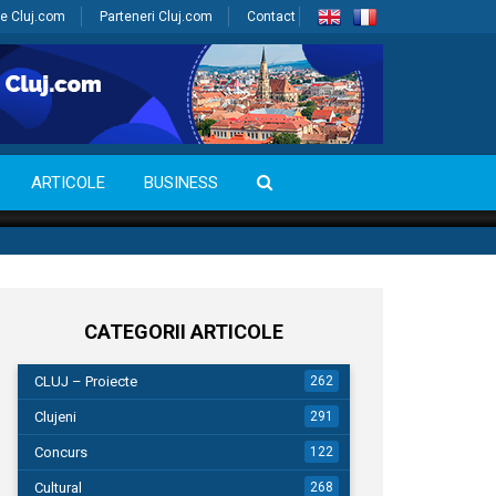
e Cluj.com
Parteneri Cluj.com
Contact
ARTICOLE
BUSINESS
CATEGORII ARTICOLE
CLUJ – Proiecte
262
Clujeni
291
Concurs
122
Cultural
268