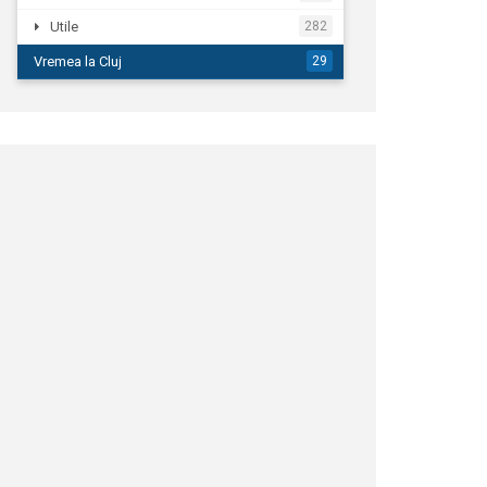
Utile
282
Vremea la Cluj
29