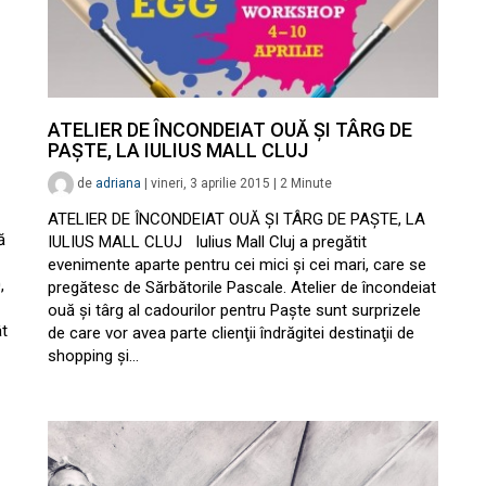
ATELIER DE ÎNCONDEIAT OUĂ ŞI TÂRG DE
PAŞTE, LA IULIUS MALL CLUJ
de
adriana
|
vineri, 3 aprilie 2015
|
2
Minute
ATELIER DE ÎNCONDEIAT OUĂ ŞI TÂRG DE PAŞTE, LA
ă
IULIUS MALL CLUJ Iulius Mall Cluj a pregătit
evenimente aparte pentru cei mici şi cei mari, care se
,
pregătesc de Sărbătorile Pascale. Atelier de încondeiat
ouă şi târg al cadourilor pentru Paşte sunt surprizele
ât
de care vor avea parte clienţii îndrăgitei destinaţii de
shopping şi…