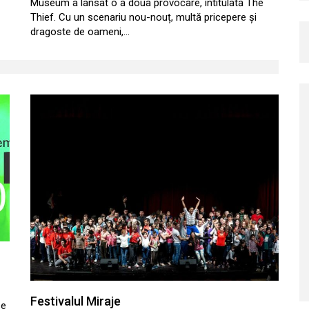
Museum a lansat o a doua provocare, intitulată The
Thief. Cu un scenariu nou-nouț, multă pricepere și
dragoste de oameni,…
Festivalul Miraje
se