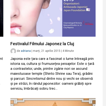
Festivalul Filmului Japonez la Cluj
de
adriana
|
marți, 21 aprilie 2015
|
4
Minute
nt
Japonia este țara care a fascinat o lume întreagă prin
istoria sa, cultura și frumusețea peisajelor. Este o țară
a contrastelor, unde, printre zgârie nori se ascund
maiestuoase temple (Shinto Shrine sau Tera), grădini
și parcuri. Sincretismul dintre nou și vechi se observă
a
și pe străzi, în rândul japonezilor: oameni grăbiți spre
serviciu, îmbrăcați sobru trec…