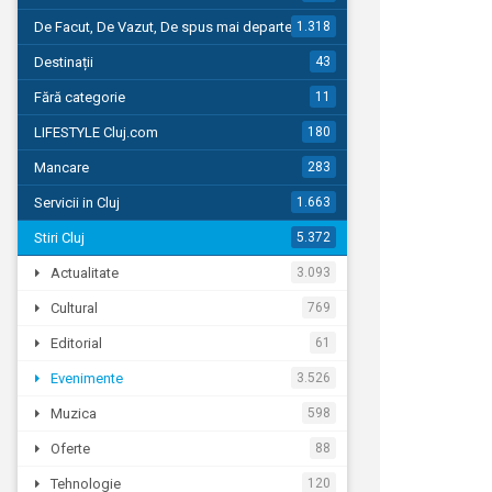
De Facut, De Vazut, De spus mai departe…
1.318
Destinații
43
Fără categorie
11
LIFESTYLE Cluj.com
180
Mancare
283
Servicii in Cluj
1.663
Stiri Cluj
5.372
Actualitate
3.093
Cultural
769
Editorial
61
Evenimente
3.526
Muzica
598
Oferte
88
Tehnologie
120