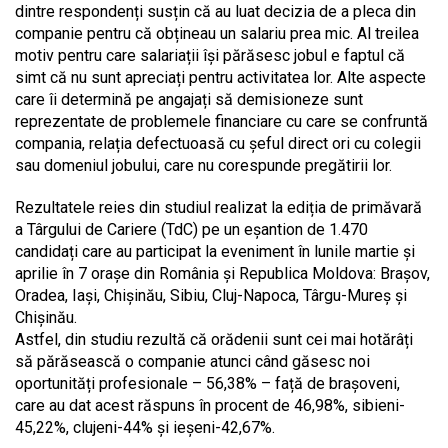
dintre respondenți susțin că au luat decizia de a pleca din
companie pentru că obțineau un salariu prea mic. Al treilea
motiv pentru care salariații își părăsesc jobul e faptul că
simt că nu sunt apreciați pentru activitatea lor. Alte aspecte
care îi determină pe angajați să demisioneze sunt
reprezentate de problemele financiare cu care se confruntă
compania, relația defectuoasă cu șeful direct ori cu colegii
sau domeniul jobului, care nu corespunde pregătirii lor.
Rezultatele reies din studiul realizat la ediția de primăvară
a Târgului de Cariere (TdC) pe un eșantion de 1.470
candidați care au participat la eveniment în lunile martie și
aprilie în 7 orașe din România și Republica Moldova: Brașov,
Oradea, Iași, Chișinău, Sibiu, Cluj-Napoca, Târgu-Mureș și
Chișinău.
Astfel, din studiu rezultă că orădenii sunt cei mai hotărâți
să părăsească o companie atunci când găsesc noi
oportunități profesionale – 56,38% – față de brașoveni,
care au dat acest răspuns în procent de 46,98%, sibieni-
45,22%, clujeni-44% și ieșeni-42,67%.