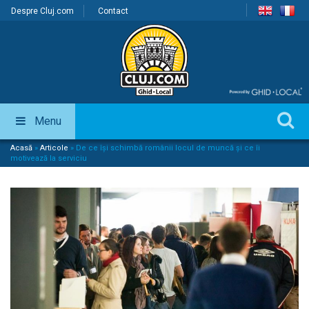
Despre Cluj.com
Contact
Menu
Acasă
»
Articole
»
De ce își schimbă românii locul de muncă și ce îi
motivează la serviciu