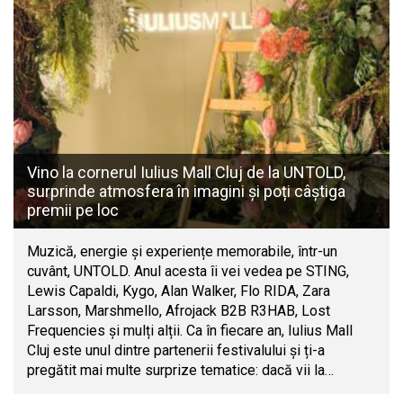
Vino la cornerul Iulius Mall Cluj de la UNTOLD,
surprinde atmosfera în imagini și poți câștiga
premii pe loc
Muzică, energie și experiențe memorabile, într-un
cuvânt, UNTOLD. Anul acesta îi vei vedea pe STING,
Lewis Capaldi, Kygo, Alan Walker, Flo RIDA, Zara
Larsson, Marshmello, Afrojack B2B R3HAB, Lost
Frequencies și mulți alții. Ca în fiecare an, Iulius Mall
Cluj este unul dintre partenerii festivalului și ți-a
pregătit mai multe surprize tematice: dacă vii la…