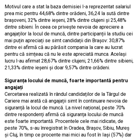
Motivul care a stat la baza demisiei l-a reprezentat salariul
prea mic pentru 44,68% dintre orădeni, 36,24 la sută dintre
brașoveni, 32% dintre ieșeni, 28% dintre clujeni și 25,48%
dintre sibieni. În ceea ce privește nevoia de apreciere a
angajaților la locul de muncă, dintre participanții la studiu cei
mai puțin apreciați se simt candidații din Brașov: 30,87%
dintre ei afirmă că au părăsit compania la care au lucrat
pentru că simțeau că nu le este apreciată munca. Același
lucru l-au afirmat 28,67% dintre clujeni, 21,66% dintre sibieni,
21,33% dintre ieșeni și doar 9,57% dintre orădeni.
Siguranța locului de muncă, foarte importantă pentru
angajați
Cercetarea realizată în rândul candidaților de la Târgul de
Cariere mai arată că angajații simt în continuare nevoia de
siguranță la locul de muncă. La nivel național, peste 70%
dintre respondenți afirmă că siguranța locului de muncă
este foarte importantă. Procentele cele mai ridicate, de
peste 70%, s-au înregistrat în Oradea, Brașov, Sibiu, Mureș
și Cluj, în timp ce procente mai mici au fost în Iași (57%) dar