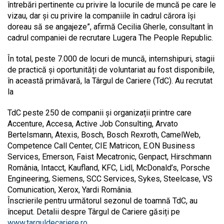
întrebări pertinente cu privire la locurile de muncă pe care le
vizau, dar și cu privire la companiile în cadrul cărora își
doreau să se angajeze”, afirmă Cecilia Gherle, consultant în
cadrul companiei de recrutare Lugera The People Republic.
În total, peste 7.000 de locuri de muncă, internshipuri, stagii
de practică și oportunități de voluntariat au fost disponibile,
în această primăvară, la Târgul de Cariere (TdC). Au recrutat
la
TdC peste 250 de companii și organizații printre care
Accenture, Accesa, Active Job Consulting, Arvato
Bertelsmann, Atexis, Bosch, Bosch Rexroth, CamelWeb,
Competence Call Center, CIE Matricon, E.ON Business
Services, Emerson, Faist Mecatronic, Genpact, Hirschmann
România, Intacct, Kaufland, KFC, Lidl, McDonald’s, Porsche
Engineering, Siemens, SCC Services, Sykes, Steelcase, VS
Comunication, Xerox, Yardi România.
Înscrierile pentru următorul sezonul de toamnă TdC, au
început. Detalii despre Târgul de Cariere găsiți pe
www.targuldecariere.ro
.