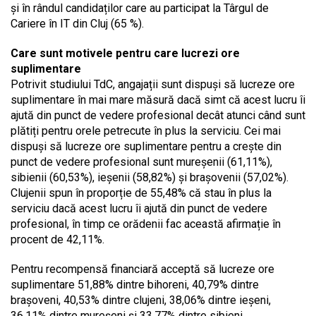
și în rândul candidaților care au participat la Târgul de
Cariere în IT din Cluj (65 %).
Care sunt motivele pentru care lucrezi ore
suplimentare
Potrivit studiului TdC, angajații sunt dispuși să lucreze ore
suplimentare în mai mare măsură dacă simt că acest lucru îi
ajută din punct de vedere profesional decât atunci când sunt
plătiți pentru orele petrecute în plus la serviciu. Cei mai
dispuși să lucreze ore suplimentare pentru a crește din
punct de vedere profesional sunt mureșenii (61,11%),
sibienii (60,53%), ieșenii (58,82%) și brașovenii (57,02%).
Clujenii spun în proporție de 55,48% că stau în plus la
serviciu dacă acest lucru îi ajută din punct de vedere
profesional, în timp ce orădenii fac această afirmație în
procent de 42,11%.
Pentru recompensă financiară acceptă să lucreze ore
suplimentare 51,88% dintre bihoreni, 40,79% dintre
brașoveni, 40,53% dintre clujeni, 38,06% dintre ieșeni,
36,11% dintre mureșeni și 33,77% dintre sibieni.