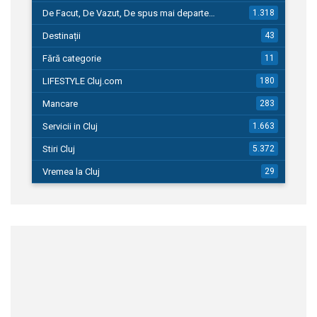
De Facut, De Vazut, De spus mai departe…
1.318
Destinații
43
Fără categorie
11
LIFESTYLE Cluj.com
180
Mancare
283
Servicii in Cluj
1.663
Stiri Cluj
5.372
Vremea la Cluj
29