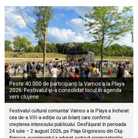
Peste 40.000 de participanți la Vamos a la Playa
2026. Festivalul și-a consolidat locul în agenda
verii clujene
Festivalul cultural comunitar Vamos a la Playa a încheiat
cea de-a VIII-a ediție cu un bilanț care confirmă
creșterea interesului publicului. Desfășurat în perioada
24 iulie – 2 august 2026, pe Plaja Grigorescu din Cluj-
Napoca, evenimentul a adunat, potrivit organizatorilor,