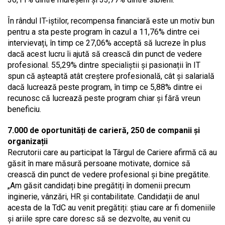
În rândul IT-iștilor, recompensa financiară este un motiv bun
pentru a sta peste program în cazul a 11,76% dintre cei
intervievați, în timp ce 27,06% acceptă să lucreze în plus
dacă acest lucru îi ajută să crească din punct de vedere
profesional. 55,29% dintre specialiștii și pasionații în IT
spun că așteaptă atât creștere profesională, cât și salarială
dacă lucrează peste program, în timp ce 5,88% dintre ei
recunosc că lucrează peste program chiar și fără vreun
beneficiu.
7.000 de oportunități de carieră, 250 de companii și
organizații
Recrutorii care au participat la Târgul de Cariere afirmă că au
găsit în mare măsură persoane motivate, dornice să
crească din punct de vedere profesional și bine pregătite.
„Am găsit candidați bine pregătiți în domenii precum
inginerie, vânzări, HR și contabilitate. Candidații de anul
acesta de la TdC au venit pregătiți: știau care ar fi domeniile
și ariile spre care doresc să se dezvolte, au venit cu