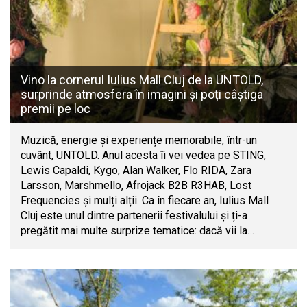
Vino la cornerul Iulius Mall Cluj de la UNTOLD,
surprinde atmosfera în imagini și poți câștiga
premii pe loc
Muzică, energie și experiențe memorabile, într-un
cuvânt, UNTOLD. Anul acesta îi vei vedea pe STING,
Lewis Capaldi, Kygo, Alan Walker, Flo RIDA, Zara
Larsson, Marshmello, Afrojack B2B R3HAB, Lost
Frequencies și mulți alții. Ca în fiecare an, Iulius Mall
Cluj este unul dintre partenerii festivalului și ți-a
pregătit mai multe surprize tematice: dacă vii la…