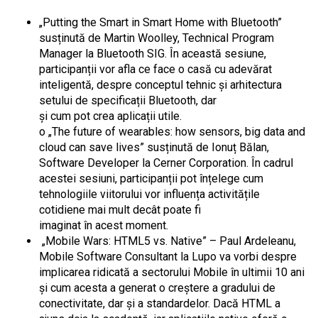
„Putting the Smart in Smart Home with Bluetooth”
susținută de Martin Woolley, Technical Program
Manager la Bluetooth SIG. În această sesiune,
participanții vor afla ce face o casă cu adevărat
inteligentă, despre conceptul tehnic și arhitectura
setului de specificații Bluetooth, dar
și cum pot crea aplicații utile.
o „The future of wearables: how sensors, big data and
cloud can save lives” susținută de Ionuț Bălan,
Software Developer la Cerner Corporation. În cadrul
acestei sesiuni, participanții pot înțelege cum
tehnologiile viitorului vor influența activitățile
cotidiene mai mult decât poate fi
imaginat în acest moment.
„Mobile Wars: HTML5 vs. Native” – Paul Ardeleanu,
Mobile Software Consultant la Lupo va vorbi despre
implicarea ridicată a sectorului Mobile în ultimii 10 ani
și cum acesta a generat o creștere a gradului de
conectivitate, dar și a standardelor. Dacă HTML a