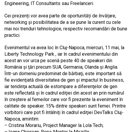
Engineering, IT Consultants sau Freelanceri.
Cei prezenți vor avea parte de oportunități de învățare,
networking și posibilitatea de a se pune la curent cu cele
mai noi trenduri tehnologice, respectiv recomandări de bune
practici.
Evenimentul va avea loc în Cluj-Napoca, miercuri, 11 mai, la
Liberty Technology Park , iar în cadrul evenimentului din
acest an vor urca pe scenă peste 40 de speakeri din
România şi ţări precum SUA, Germania, Olanda şi Anglia.
Într-un domeniu predominat de bărbaţi, este important să
fie evidenţiată diversitatea de gen şi impactul în business,
iar tendinţa actuală de estompare a diferenţelor de gen
este reflectată şi în cadrul ediţiei din acest an prin numărul
în creştere al femeilor care vor fi prezente la eveniment în
calitate de speaker. 15% dintre speakeri sunt femei. Printre
vorbitorii care pot fi întâlniţi în cadrul ediţiei DevTalks Cluj-
Napoca, amintim:
– Cristina Morariu, Project Manager la Lola Tech;
– Ioana Chiorean, Reps Mentor la Mozilla;