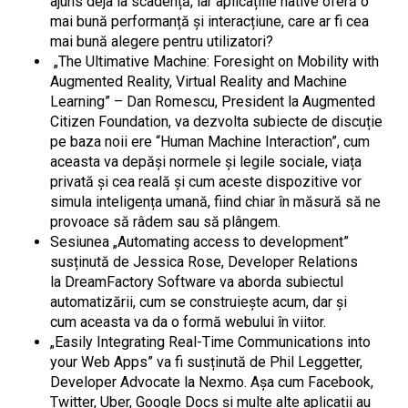
ajuns deja la scadență, iar aplicațiile native oferă o
mai bună performanță și interacțiune, care ar fi cea
mai bună alegere pentru utilizatori?
„The Ultimative Machine: Foresight on Mobility with
Augmented Reality, Virtual Reality and Machine
Learning” – Dan Romescu, President la Augmented
Citizen Foundation, va dezvolta subiecte de discuție
pe baza noii ere “Human Machine Interaction”, cum
aceasta va depăși normele și legile sociale, viața
privată și cea reală și cum aceste dispozitive vor
simula inteligența umană, fiind chiar în măsură să ne
provoace să râdem sau să plângem.
Sesiunea „Automating access to development”
susținută de Jessica Rose, Developer Relations
la DreamFactory Software va aborda subiectul
automatizării, cum se construiește acum, dar și
cum aceasta va da o formă webului în viitor.
„Easily Integrating Real-Time Communications into
your Web Apps” va fi susținută de Phil Leggetter,
Developer Advocate la Nexmo. Așa cum Facebook,
Twitter, Uber, Google Docs și multe alte aplicații au