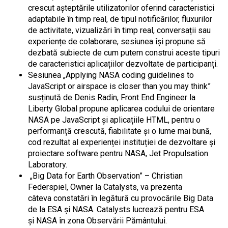
crescut așteptările utilizatorilor oferind caracteristici
adaptabile în timp real, de tipul notificărilor, fluxurilor
de activitate, vizualizări în timp real, conversații sau
experiențe de colaborare, sesiunea își propune să
dezbată subiecte de cum putem construi aceste tipuri
de caracteristici aplicațiilor dezvoltate de participanți.
Sesiunea „Applying NASA coding guidelines to
JavaScript or airspace is closer than you may think”
susținută de Denis Radin, Front End Engineer la
Liberty Global propune aplicarea codului de orientare
NASA pe JavaScript și aplicațiile HTML, pentru o
performanță crescută, fiabilitate și o lume mai bună,
cod rezultat al experienței instituției de dezvoltare și
proiectare software pentru NASA, Jet Propulsation
Laboratory.
„Big Data for Earth Observation” – Christian
Federspiel, Owner la Catalysts, va prezenta
câteva constatări în legătură cu provocările Big Data
de la ESA și NASA. Catalysts lucrează pentru ESA
și NASA în zona Observării Pământului.