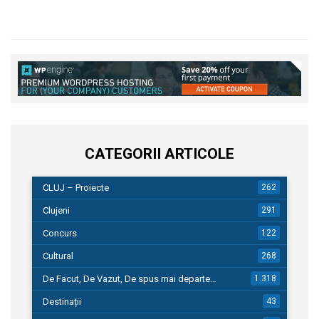
CATEGORII ARTICOLE
CLUJ – Proiecte
262
Clujeni
291
Concurs
122
Cultural
268
De Facut, De Vazut, De spus mai departe…
1.318
Destinații
43