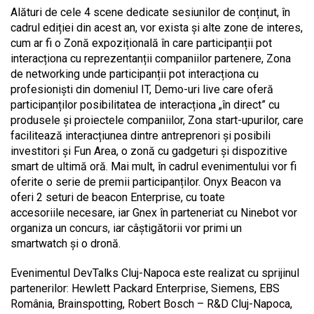
Alături de cele 4 scene dedicate sesiunilor de conținut, în
cadrul ediției din acest an, vor exista și alte zone de interes,
cum ar fi o Zonă expozițională în care participanții pot
interacționa cu reprezentanții companiilor partenere, Zona
de networking unde participanții pot interacționa cu
profesioniști din domeniul IT, Demo-uri live care oferă
participanților posibilitatea de interacționa „în direct” cu
produsele și proiectele companiilor, Zona start-upurilor, care
facilitează interacțiunea dintre antreprenori și posibili
investitori și Fun Area, o zonă cu gadgeturi și dispozitive
smart de ultimă oră. Mai mult, în cadrul evenimentului vor fi
oferite o serie de premii participanților. Onyx Beacon va
oferi 2 seturi de beacon Enterprise, cu toate
accesoriile necesare, iar Gnex în parteneriat cu Ninebot vor
organiza un concurs, iar câștigătorii vor primi un
smartwatch și o dronă.
Evenimentul DevTalks Cluj-Napoca este realizat cu sprijinul
partenerilor: Hewlett Packard Enterprise, Siemens, EBS
România, Brainspotting, Robert Bosch – R&D Cluj-Napoca,