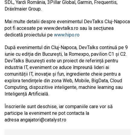
SDL, Yardi România, 3Pillar Global, Garmin, Frequentis,
Dräxlmaier Group.
Mai multe detalii despre evenimentul DevTalks Cluj-Napoca
pot fi accesate pe www.devtalks.ro sau la secțiunea
dedicată proiectului pe
www.hipo.ro
După evenimentul din Cluj-Napoca, DevTalks continuă pe 9
iunie cu ediția din București, la Romexpo, pavilion C1 și C2.
DevTalks București este un proiect de referință pentru
industria IT, eveniment ce aduce împreună lideri ai
comunității IT, inovaţie şi fun, ingrediente cheie pentru a
explora tendinţele din zona Web, Mobile, BigData, Cloud
Computing, dispozitive inteligente, machine learning sau
Inteligență Artificială.
Înscrierile sunt deschise, iar companiile care vor să
participe la eveniment ne pot contacta la
adresa
angajatori@catalyst.ro