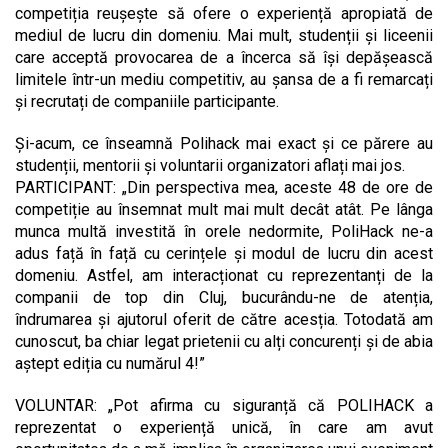
competiția reușește să ofere o experiență apropiată de
mediul de lucru din domeniu. Mai mult, studenții și liceenii
care acceptă provocarea de a încerca să își depășească
limitele într-un mediu competitiv, au șansa de a fi remarcați
și recrutați de companiile participante.
Și-acum, ce înseamnă Polihack mai exact și ce părere au
studenții, mentorii și voluntarii organizatori aflați mai jos.
PARTICIPANT: „Din perspectiva mea, aceste 48 de ore de
competiție au însemnat mult mai mult decât atât. Pe lânga
munca multă investită în orele nedormite, PoliHack ne-a
adus față în față cu cerințele și modul de lucru din acest
domeniu. Astfel, am interacționat cu reprezentanți de la
companii de top din Cluj, bucurându-ne de atenția,
îndrumarea și ajutorul oferit de către acesția. Totodată am
cunoscut, ba chiar legat prietenii cu alți concurenți și de abia
aștept ediția cu numărul 4!”
VOLUNTAR: „Pot afirma cu siguranță că POLIHACK a
reprezentat o experiență unică, în care am avut