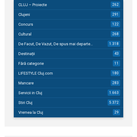
CLUJ – Proiecte
262
Clujeni
291
Concurs
122
Cultural
268
De Facut, De Vazut, De spus mai departe…
1.318
Destinații
43
Fără categorie
11
LIFESTYLE Cluj.com
180
Mancare
283
Servicii in Cluj
1.663
Stiri Cluj
5.372
Vremea la Cluj
29