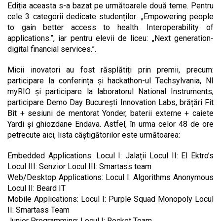
Ediția aceasta s-a bazat pe următoarele două teme. Pentru
cele 3 categorii dedicate studenților: „Empowering people
to gain better access to health. Interoperability of
applications.”, iar pentru elevii de liceu: „Next generation-
digital financial services.”.
Micii inovatori au fost răsplătiți prin premii, precum:
participare la conferința și hackathon-ul Techsylvania, NI
myRIO și participare la laboratorul National Instruments,
participare Demo Day București Innovation Labs, brățări Fit
Bit + sesiuni de mentorat Yonder, baterii externe + caiete
Yardi și ghiozdane Endava. Astfel, în urma celor 48 de ore
petrecute aici, lista câștigătorilor este următoarea:
Embedded Applications: Locul I: Jalații Locul II: El Ektro’s
Locul III: Senzior Locul III: Smartass team
Web/Desktop Applications: Locul I: Algorithms Anonymous
Locul II: Beard IT
Mobile Applications: Locul I: Purple Squad Monopoly Locul
II: Smartass Team
Junior Programming: Locul I: Rocket Team