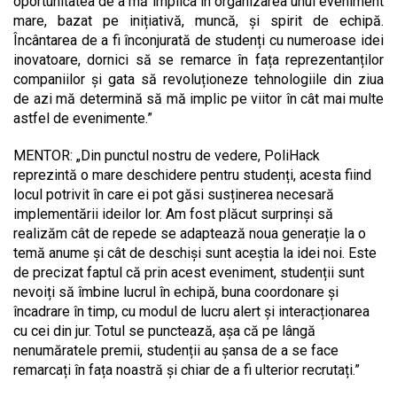
oportunitatea de a mă implica în organizarea unui eveniment
mare, bazat pe inițiativă, muncă, și spirit de echipă.
Încântarea de a fi înconjurată de studenți cu numeroase idei
inovatoare, dornici să se remarce în fața reprezentanților
companiilor și gata să revoluționeze tehnologiile din ziua
de azi mă determină să mă implic pe viitor în cât mai multe
astfel de evenimente.”
MENTOR: „Din punctul nostru de vedere, PoliHack
reprezintă o mare deschidere pentru studenți, acesta fiind
locul potrivit în care ei pot găsi susținerea necesară
implementării ideilor lor. Am fost plăcut surprinși să
realizăm cât de repede se adaptează noua generație la o
temă anume și cât de deschiși sunt aceștia la idei noi. Este
de precizat faptul că prin acest eveniment, studenții sunt
nevoiți să îmbine lucrul în echipă, buna coordonare și
încadrare în timp, cu modul de lucru alert și interacționarea
cu cei din jur. Totul se punctează, așa că pe lângă
nenumăratele premii, studenții au șansa de a se face
remarcați în fața noastră și chiar de a fi ulterior recrutați.”