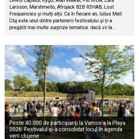
Lewis Capaldi, Kygo, Alan Walker, Flo RIDA, Zara
Larsson, Marshmello, Afrojack B2B R3HAB, Lost
Frequencies și mulți alții. Ca în fiecare an, Iulius Mall
Cluj este unul dintre partenerii festivalului și ți-a
pregătit mai multe surprize tematice: dacă vii la…
Peste 40.000 de participanți la Vamos a la Playa
2026. Festivalul și-a consolidat locul în agenda
verii clujene