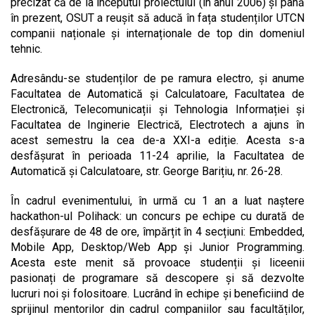
precizat că de la începutul proiectului (în anul 2006) și până
în prezent, OSUT a reușit să aducă în fața studenților UTCN
companii naționale și internaționale de top din domeniul
tehnic.
Adresându-se studenților de pe ramura electro, și anume
Facultatea de Automatică și Calculatoare, Facultatea de
Electronică, Telecomunicații și Tehnologia Informației și
Facultatea de Inginerie Electrică, Electrotech a ajuns în
acest semestru la cea de-a XXI-a ediție. Acesta s-a
desfășurat în perioada 11-24 aprilie, la Facultatea de
Automatică și Calculatoare, str. George Barițiu, nr. 26-28.
În cadrul evenimentului, în urmă cu 1 an a luat naștere
hackathon-ul Polihack: un concurs pe echipe cu durată de
desfășurare de 48 de ore, împărțit în 4 secțiuni: Embedded,
Mobile App, Desktop/Web App și Junior Programming.
Acesta este menit să provoace studenții și liceenii
pasionați de programare să descopere și să dezvolte
lucruri noi și folositoare. Lucrând în echipe și beneficiind de
sprijinul mentorilor din cadrul companiilor sau facultăților,