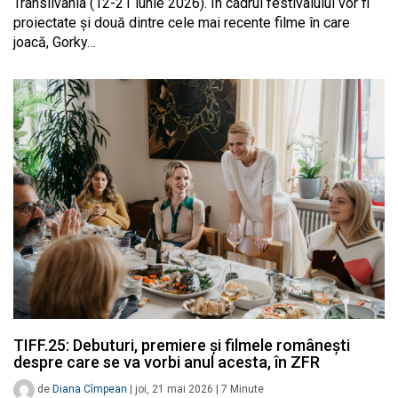
Transilvania (12-21 iunie 2026). În cadrul festivalului vor fi
proiectate și două dintre cele mai recente filme în care
joacă, Gorky…
TIFF.25: Debuturi, premiere și filmele românești
despre care se va vorbi anul acesta, în ZFR
de
Diana Cîmpean
|
joi, 21 mai 2026
|
7
Minute