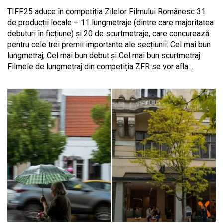
TIFF.25 aduce în competiția Zilelor Filmului Românesc 31
de producții locale – 11 lungmetraje (dintre care majoritatea
debuturi în ficțiune) și 20 de scurtmetraje, care concurează
pentru cele trei premii importante ale secțiunii: Cel mai bun
lungmetraj, Cel mai bun debut și Cel mai bun scurtmetraj.
Filmele de lungmetraj din competiția ZFR se vor afla…