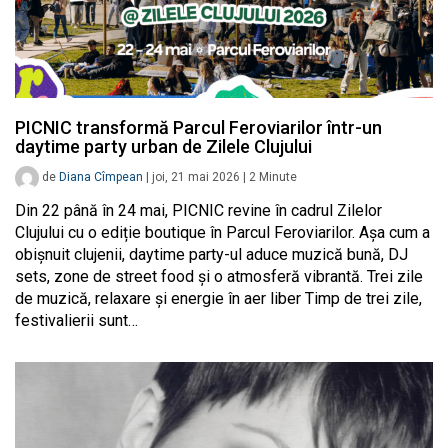
PICNIC transformă Parcul Feroviarilor într-un
daytime party urban de Zilele Clujului
de
Diana Cîmpean
|
joi, 21 mai 2026
|
2
Minute
Din 22 până în 24 mai, PICNIC revine în cadrul Zilelor
Clujului cu o ediție boutique în Parcul Feroviarilor. Așa cum a
obișnuit clujenii, daytime party-ul aduce muzică bună, DJ
sets, zone de street food și o atmosferă vibrantă. Trei zile
de muzică, relaxare și energie în aer liber Timp de trei zile,
festivalierii sunt…