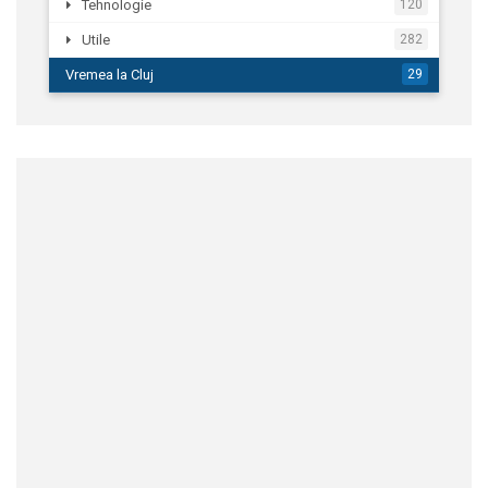
Tehnologie
120
Utile
282
Vremea la Cluj
29