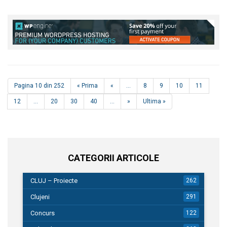
Pagina 10 din 252
« Prima
«
...
8
9
10
11
12
...
20
30
40
...
»
Ultima »
CATEGORII ARTICOLE
CLUJ – Proiecte
262
Clujeni
291
Concurs
122