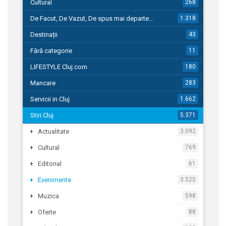
Cultural
268
De Facut, De Vazut, De spus mai departe…
1.318
Destinații
43
Fără categorie
11
LIFESTYLE Cluj.com
180
Mancare
283
Servicii in Cluj
1.662
Stiri Cluj
5.371
Actualitate
3.092
Cultural
769
Editorial
61
Evenimente
3.525
Muzica
598
Oferte
88