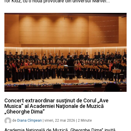
for Kidz, cu o nouă provocare din universul Marvel.…
Concert extraordinar susţinut de Corul „Ave
Musica” al Academiei Naţionale de Muzică
„Gheorghe Dima”
de
Diana Cîmpean
|
vineri, 22 mai 2026
|
2
Minute
Academia Naţională de Muzică „Gheorghe Dima” invită