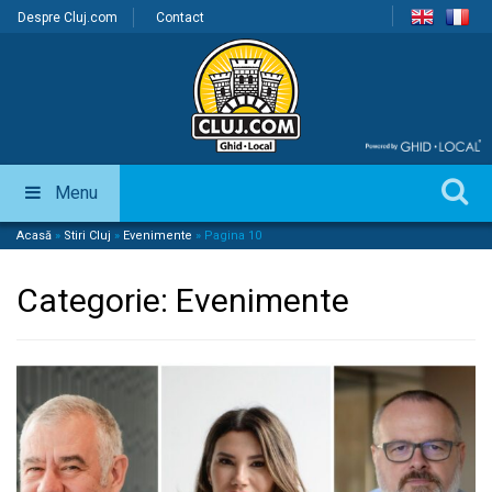
Despre Cluj.com
Contact
Menu
Acasă
»
Stiri Cluj
»
Evenimente
»
Pagina 10
Categorie:
Evenimente