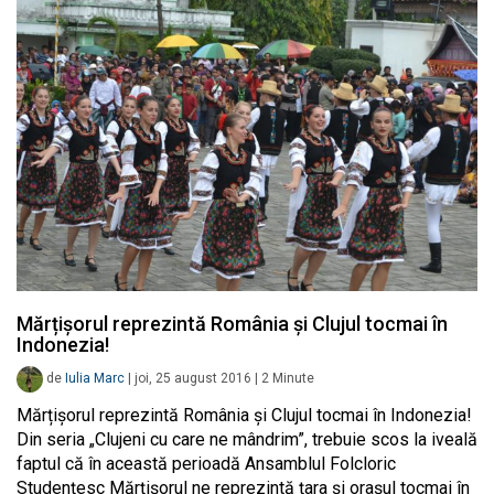
Mărțișorul reprezintă România și Clujul tocmai în
Indonezia!
de
Iulia Marc
|
joi, 25 august 2016
|
2
Minute
Mărțișorul reprezintă România și Clujul tocmai în Indonezia!
Din seria „Clujeni cu care ne mândrim”, trebuie scos la iveală
faptul că în această perioadă Ansamblul Folcloric
Studențesc Mărțișorul ne reprezintă țara și orașul tocmai în