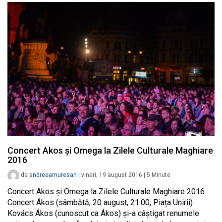
Concert Akos și Omega la Zilele Culturale Maghiare
2016
de
andreeamuresan
|
vineri, 19 august 2016
|
5
Minute
Concert Akos și Omega la Zilele Culturale Maghiare 2016
Concert Ákos (sâmbătă, 20 august, 21:00, Piața Unirii)
Kovács Ákos (cunoscut ca Ákos) şi-a câştigat renumele