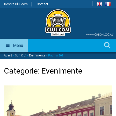
Despre Cluj.com
Contact
Menu
Acasă
»
Stiri Cluj
»
Evenimente
»
Pagina 209
Categorie:
Evenimente