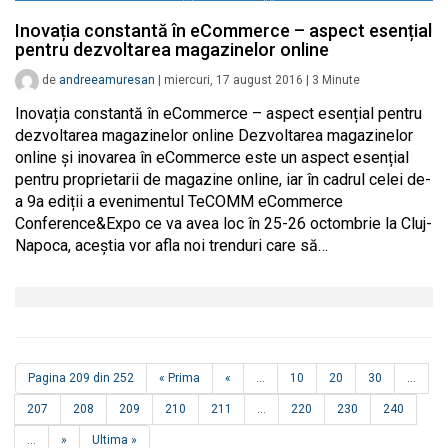
Inovația constantă în eCommerce – aspect esențial
pentru dezvoltarea magazinelor online
de
andreeamuresan
|
miercuri, 17 august 2016
|
3
Minute
Inovația constantă în eCommerce – aspect esențial pentru
dezvoltarea magazinelor online Dezvoltarea magazinelor
online și inovarea în eCommerce este un aspect esențial
pentru proprietarii de magazine online, iar în cadrul celei de-
a 9a ediții a evenimentul TeCOMM eCommerce
Conference&Expo ce va avea loc în 25-26 octombrie la Cluj-
Napoca, aceștia vor afla noi trenduri care să…
Pagina 209 din 252
« Prima
«
...
10
20
30
...
207
208
209
210
211
...
220
230
240
...
»
Ultima »