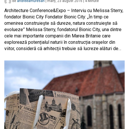
de
andreeamuresan
|
marți, 23 august 2016
|
4
Minute
Architecture Conference&Expo – Interviu cu Melissa Sterry,
fondator Bionic City Fondator Bionic City: „În timp ce
omenirea construiește să dureze, natura construiește să
evolueze” Melissa Sterry, fondatorul Bionic City, una dintre
cele mai importante companii din Marea Britanie care
explorează potențialul naturii în construcția orașelor din
viitor, consideră că arhitecții trebuie să lucreze alături de…