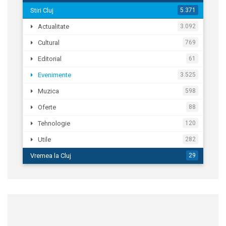
Stiri Cluj
5.371
Actualitate
3.092
Cultural
769
Editorial
61
Evenimente
3.525
Muzica
598
Oferte
88
Tehnologie
120
Utile
282
Vremea la Cluj
29