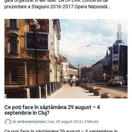
gală organizat în aer liber: LA OPERĂ: Concertul de
prezentare a Stagiunii 2016-2017 Opera Națională…
Ce poți face în săptămâna 29 august – 4
septembrie în Cluj?
de
andreeamuresan
|
luni, 29 august 2016
|
3
Minute
Ce poți face în săptămâna 29 august – 4 septembrie în