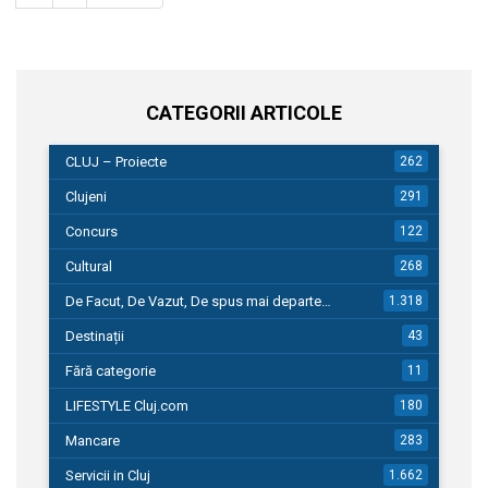
CATEGORII ARTICOLE
CLUJ – Proiecte
262
Clujeni
291
Concurs
122
Cultural
268
De Facut, De Vazut, De spus mai departe…
1.318
Destinații
43
Fără categorie
11
LIFESTYLE Cluj.com
180
Mancare
283
Servicii in Cluj
1.662