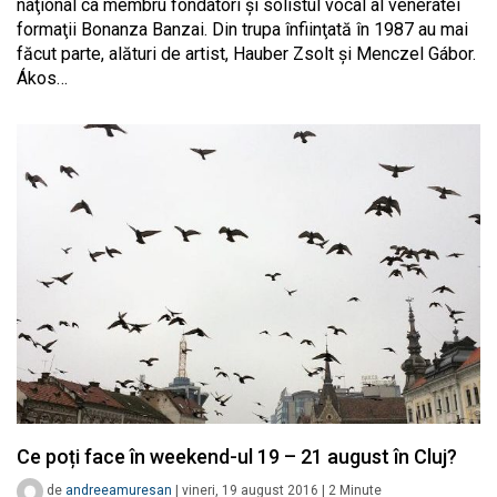
naţional ca membru fondatori şi solistul vocal al veneratei
formaţii Bonanza Banzai. Din trupa înfiinţată în 1987 au mai
făcut parte, alături de artist, Hauber Zsolt şi Menczel Gábor.
Ákos…
Ce poți face în weekend-ul 19 – 21 august în Cluj?
de
andreeamuresan
|
vineri, 19 august 2016
|
2
Minute