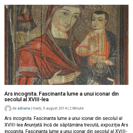
Ars incognita. Fascinanta lume a unui iconar din
secolul al XVIII-lea
de
adriana
|
marți, 5 august 2014
|
2
Minute
Ars incognita. Fascinanta lume a unui iconar din secolul al
XVIII-lea Anunțată încă de săptămâna trecută, expoziția Ars
incognita. Fascinanta lume a unui iconar din secolul al XVIII-