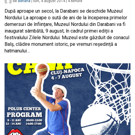
de
adriana
|
luni, 4 august 2014
|
4
Minute
După aproape un secol, la Darabani se deschide Muzeul
Nordului La aproape o sută de ani de la începerea primelor
demersuri de înființare, Muzeul Nordului din Darabani va fi
inaugurat sâmbătă, 9 august, în cadrul primei ediții a
festivalului Zilele Nordului. Muzeul este găzduit de conacul
Balș, clădire monument istoric, pe vremuri reședință a
hatmanului…