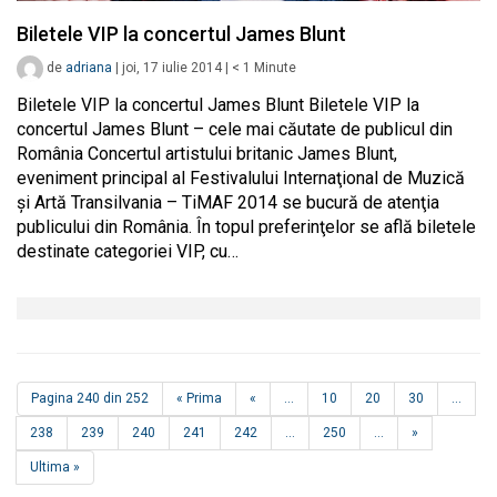
Biletele VIP la concertul James Blunt
de
adriana
|
joi, 17 iulie 2014
|
< 1
Minute
Biletele VIP la concertul James Blunt Biletele VIP la
concertul James Blunt – cele mai căutate de publicul din
România Concertul artistului britanic James Blunt,
eveniment principal al Festivalului Internaţional de Muzică
şi Artă Transilvania – TiMAF 2014 se bucură de atenţia
publicului din România. În topul preferinţelor se află biletele
destinate categoriei VIP, cu…
Pagina 240 din 252
« Prima
«
...
10
20
30
...
238
239
240
241
242
...
250
...
»
Ultima »