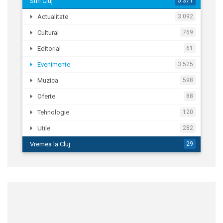
Stiri Cluj
5.371
Actualitate
3.092
Cultural
769
Editorial
61
Evenimente
3.525
Muzica
598
Oferte
88
Tehnologie
120
Utile
282
Vremea la Cluj
29