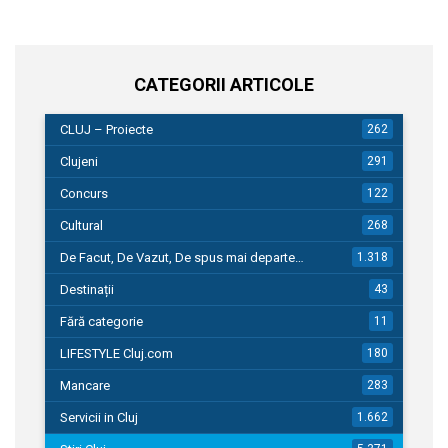
CATEGORII ARTICOLE
CLUJ – Proiecte
262
Clujeni
291
Concurs
122
Cultural
268
De Facut, De Vazut, De spus mai departe…
1.318
Destinații
43
Fără categorie
11
LIFESTYLE Cluj.com
180
Mancare
283
Servicii in Cluj
1.662