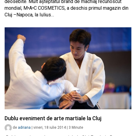
deosebite. Mult aşteptatul brand de machiaj recunoscut
mondial, M•A•C COSMETICS, a deschis primul magazin din
Cluj –Napoca, la Iulius…
Dublu eveniment de arte martiale la Cluj
de
adriana
|
vineri, 18 iulie 2014
|
3
Minute