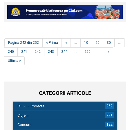
Pagina 242 din 252
« Prima
«
...
10
20
30
...
240
241
242
243
244
...
250
...
»
Ultima »
CATEGORII ARTICOLE
CLUJ – Proiecte
262
Clujeni
291
Concurs
122