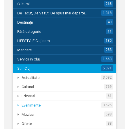
Cultural
268
De Facut, De Vazut, De spus mai departe…
1.318
Destinații
43
Fără categorie
11
LIFESTYLE Cluj.com
180
Mancare
283
Servicii in Cluj
1.663
Stiri Cluj
5.371
Actualitate
3.092
Cultural
769
Editorial
61
Evenimente
3.525
Muzica
598
Oferte
88