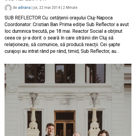
de
adriana
|
joi, 22 mai 2014
|
2
Minute
SUB REFLECTOR Cu: cetățenii orașului Cluj-Napoca
Coordonator: Cristian Ban Prima ediție Sub Reflector a avut
loc duminica trecută, pe 18 mai. Reactor Social a obținut
ceea ce și-a dorit: o seară în care străinii din Cluj să
relaționeze, să comunice, să producă reacții. Cei șapte
curajoși au intrat rând pe rând, timid, Sub Reflector, au…