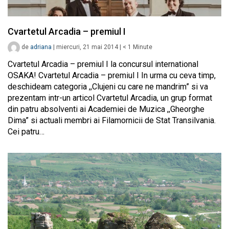
Cvartetul Arcadia – premiul I
de
adriana
|
miercuri, 21 mai 2014
|
< 1
Minute
Cvartetul Arcadia – premiul I la concursul international
OSAKA! Cvartetul Arcadia – premiul I In urma cu ceva timp,
deschideam categoria ,,Clujeni cu care ne mandrim” si va
prezentam intr-un articol Cvartetul Arcadia, un grup format
din patru absolventi ai Academiei de Muzica ,,Gheorghe
Dima” si actuali membri ai Filamornicii de Stat Transilvania.
Cei patru…