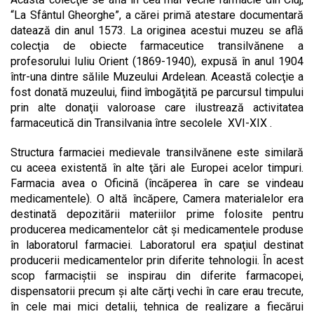
“La Sfântul Gheorghe”, a cărei primă atestare documentară
datează din anul 1573. La originea acestui muzeu se află
colecţia de obiecte farmaceutice transilvănene a
profesorului Iuliu Orient (1869-1940), expusă în anul 1904
într-una dintre sălile Muzeului Ardelean. Această colecţie a
fost donată muzeului, fiind îmbogăţită pe parcursul timpului
prin alte donaţii valoroase care ilustrează activitatea
farmaceutică din Transilvania între secolele XVI-XIX .
Structura farmaciei medievale transilvănene este similară
cu aceea existentă în alte ţări ale Europei acelor timpuri.
Farmacia avea o Oficină (încăperea în care se vindeau
medicamentele). O altă încăpere, Camera materialelor era
destinată depozitării materiilor prime folosite pentru
producerea medicamentelor cât şi medicamentele produse
în laboratorul farmaciei. Laboratorul era spaţiul destinat
producerii medicamentelor prin diferite tehnologii. În acest
scop farmaciştii se inspirau din diferite farmacopei,
dispensatorii precum şi alte cărţi vechi în care erau trecute,
în cele mai mici detalii, tehnica de realizare a fiecărui