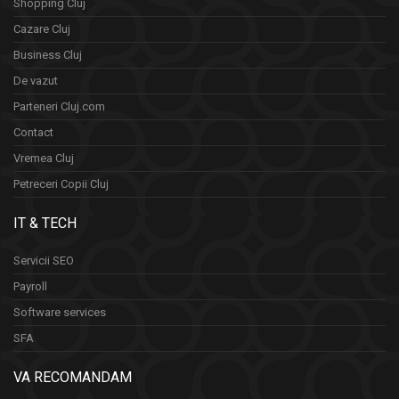
Shopping Cluj
Cazare Cluj
Business Cluj
De vazut
Parteneri Cluj.com
Contact
Vremea Cluj
Petreceri Copii Cluj
IT & TECH
Servicii SEO
Payroll
Software services
SFA
VA RECOMANDAM