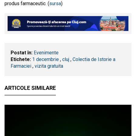
produs farmaceutic. (
sursa
)
Postat în:
Evenimente
Etichete:
1 decembrie
,
cluj
,
Colectia de Istorie a
Farmaciei
,
vizita gratuita
ARTICOLE SIMILARE