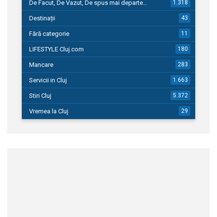
De Facut, De Vazut, De spus mai departe…
1.318
Destinații
43
Fără categorie
11
LIFESTYLE Cluj.com
180
Mancare
283
Servicii in Cluj
1.663
Stiri Cluj
5.372
Vremea la Cluj
29