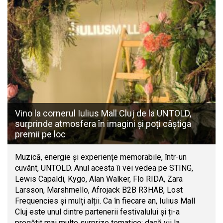
Vino la cornerul Iulius Mall Cluj de la UNTOLD,
surprinde atmosfera în imagini și poți câștiga
premii pe loc
Muzică, energie și experiențe memorabile, într-un
cuvânt, UNTOLD. Anul acesta îi vei vedea pe STING,
Lewis Capaldi, Kygo, Alan Walker, Flo RIDA, Zara
Larsson, Marshmello, Afrojack B2B R3HAB, Lost
Frequencies și mulți alții. Ca în fiecare an, Iulius Mall
Cluj este unul dintre partenerii festivalului și ți-a
pregătit mai multe surprize tematice: dacă vii la…