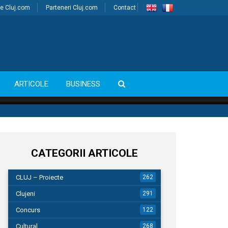
e Cluj.com
Parteneri Cluj.com
Contact
ARTICOLE
BUSINESS
CATEGORII ARTICOLE
CLUJ – Proiecte
262
Clujeni
291
Concurs
122
Cultural
268