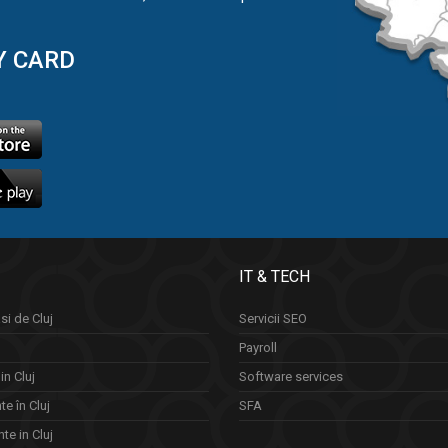
Y CARD
IT & TECH
si de Cluj
Servicii SEO
Payroll
in Cluj
Software services
e în Cluj
SFA
te in Cluj