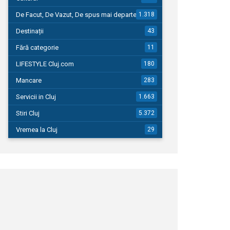
De Facut, De Vazut, De spus mai departe…
1.318
Destinații
43
Fără categorie
11
LIFESTYLE Cluj.com
180
Mancare
283
Servicii in Cluj
1.663
Stiri Cluj
5.372
Vremea la Cluj
29