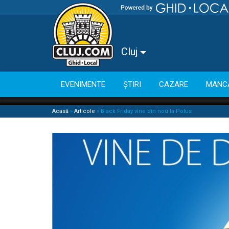
Cluj
EVENIMENTE
ȘTIRI
CAZARE
MANC
Acasă
»
Articole
»
Black Friday vine din nou la Polus