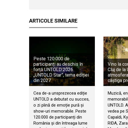
ARTICOLE SIMILARE
Peste 120.000 de
participanți au deschis în
Vino la co
forță UNTOLD 2026.
Cluj de l
„UNTOLD Star”, tema ediției
atmosfera 
din 2027
câștiga pr
Cea de-a unsprezecea ediție
Muzică, en
UNTOLD a debutat cu succes,
memorabile
o zi plină de emoție pură și
UNTOLD. An
show-uri memorabile. Peste
vedea pe 
120.000 de participanți din
Capaldi, Ky
România și din întreaga lume
RIDA, Zara