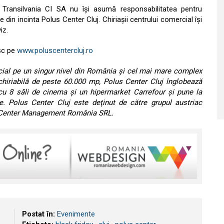
 Transilvania CI SA nu își asumă responsabilitatea pentru
din incinta Polus Center Cluj. Chiriașii centrului comercial își
iz.
esc pe
www.poluscentercluj.ro
cial pe un singur nivel din România şi cel mai mare complex
nchiriabilă de peste 60.000 mp, Polus Center Cluj înglobează
cu 8 săli de cinema şi un hipermarket Carrefour şi pune la
re. Polus Center Cluj este deţinut de către grupul austriac
z Center Management România SRL.
Postat în:
Evenimente