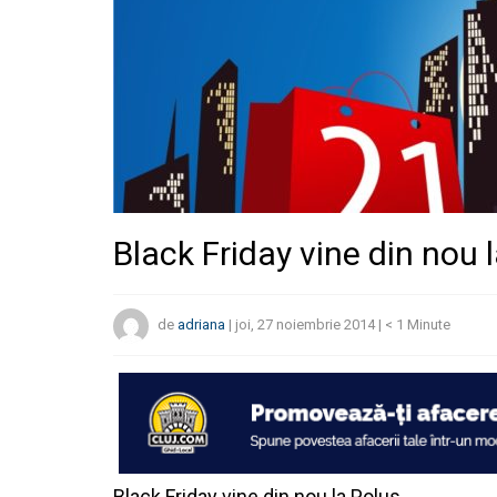
Black Friday vine din nou 
de
adriana
|
joi, 27 noiembrie 2014
|
< 1
Minute
Black Friday vine din nou la Polus