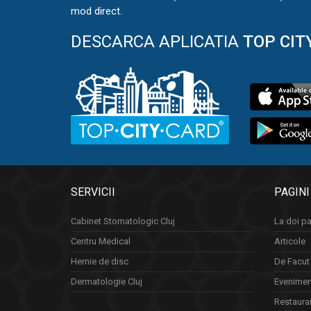
mod direct.
DESCARCA APLICATIA
TOP CIT
SERVICII
PAGINI
Cabinet Stomatologic Cluj
La doi pa
Centru Medical
Articole
Hernie de disc
De Facut 
Dermatologie Cluj
Eveniment
Restauran