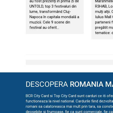
au fost prezenți în prima zi de
Marshmello
UNTOLD, top 3 festivaluri din
R3HAB, Los
lume, transformând Cluj-
mulți alții.
Napoca în capitala mondială a
Iulius Mall
muzicii. Cele 9 scene din
partenerii f
festival au oferit…
pregătit m
tematice: d
DESCOPERA
ROMANIA M
BCR City Card si Top City Card sunt carduri ce iti ofe
functioneaza la nivel national. Cardurile fiind dezvolt
romani sa calatoreasca mai mult prin tara, sa const
deosebite si frumoase, fie ca sunt comerciale, fie ca 