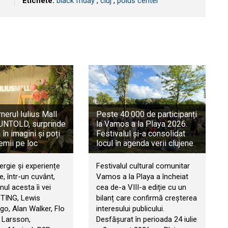
Etichete:
black friday
,
cluj
,
polus center
rnerul Iulius Mall
Peste 40.000 de participanți
a UNTOLD, surprinde
la Vamos a la Playa 2026.
în imagini și poți
Festivalul și-a consolidat
emii pe loc
locul în agenda verii clujene
ergie și experiențe
Festivalul cultural comunitar
, într-un cuvânt,
Vamos a la Playa a încheiat
ul acesta îi vei
cea de-a VIII-a ediție cu un
STING, Lewis
bilanț care confirmă creșterea
go, Alan Walker, Flo
interesului publicului.
 Larsson,
Desfășurat în perioada 24 iulie