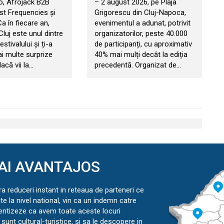
, Afrojack B2B
– 2 august 2026, pe Plaja
t Frequencies și
Grigorescu din Cluj-Napoca,
 Ca în fiecare an,
evenimentul a adunat, potrivit
 Cluj este unul dintre
organizatorilor, peste 40.000
estivalului și ți-a
de participanți, cu aproximativ
ai multe surprize
40% mai mulți decât la ediția
acă vii la…
precedentă. Organizat de…
AI AVANTAJOS
ra reduceri instant in reteaua de parteneri ce
ate la nivel national, vin ca un indemn catre
ientizeze ca avem toate aceste locuri
sunt cultural-turistice, si sa le descopere in