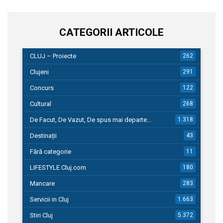
CATEGORII ARTICOLE
CLUJ – Proiecte
262
Clujeni
291
Concurs
122
Cultural
268
De Facut, De Vazut, De spus mai departe…
1.318
Destinații
43
Fără categorie
11
LIFESTYLE Cluj.com
180
Mancare
283
Servicii in Cluj
1.663
Stiri Cluj
5.372