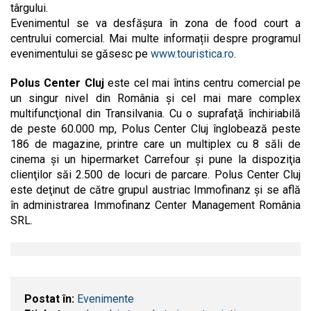
târgului.
Evenimentul se va desfășura în zona de food court a
centrului comercial. Mai multe informații despre programul
evenimentului se găsesc pe
www.touristica.ro
.
Polus Center Cluj
este cel mai întins centru comercial pe
un singur nivel din România şi cel mai mare complex
multifuncţional din Transilvania. Cu o suprafaţă închiriabilă
de peste 60.000 mp, Polus Center Cluj înglobează peste
186 de magazine, printre care un multiplex cu 8 săli de
cinema şi un hipermarket Carrefour şi pune la dispoziţia
clienţilor săi 2.500 de locuri de parcare. Polus Center Cluj
este deţinut de către grupul austriac Immofinanz şi se află
în administrarea Immofinanz Center Management România
SRL.
Postat în:
Evenimente