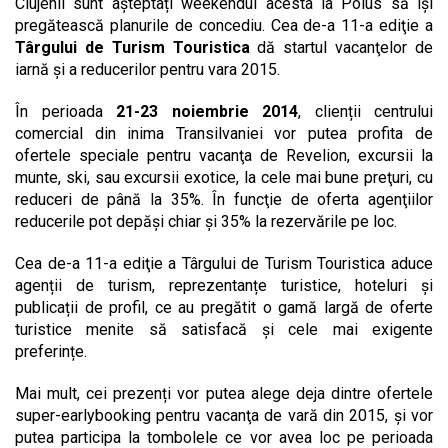
Clujenii sunt așteptați weekendul acesta la Polus să își
pregătească planurile de concediu. Cea de-a 11-a ediţie a
Târgului de Turism Touristica
dă startul vacanţelor de
iarnă și a reducerilor pentru vara 2015.
În perioada
21-23 noiembrie 2014
, clienții centrului
comercial din inima Transilvaniei vor putea profita de
ofertele speciale pentru vacanţa de Revelion, excursii la
munte, ski, sau excursii exotice, la cele mai bune preţuri, cu
reduceri de până la 35%. În funcţie de oferta agenţiilor
reducerile pot depăşi chiar şi 35% la rezervările pe loc.
Cea de-a 11-a ediţie a Târgului de Turism Touristica aduce
agenții de turism, reprezentanțe turistice, hoteluri și
publicații de profil, ce au pregătit o gamă largă de oferte
turistice menite să satisfacă și cele mai exigente
preferințe.
Mai mult, cei prezenți vor putea alege deja dintre ofertele
super-earlybooking pentru vacanţa de vară din 2015, și vor
putea participa la tombolele ce vor avea loc pe perioada