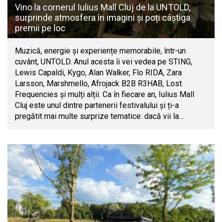
Vino la cornerul Iulius Mall Cluj de la UNTOLD,
surprinde atmosfera în imagini și poți câștiga
premii pe loc
Muzică, energie și experiențe memorabile, într-un
cuvânt, UNTOLD. Anul acesta îi vei vedea pe STING,
Lewis Capaldi, Kygo, Alan Walker, Flo RIDA, Zara
Larsson, Marshmello, Afrojack B2B R3HAB, Lost
Frequencies și mulți alții. Ca în fiecare an, Iulius Mall
Cluj este unul dintre partenerii festivalului și ți-a
pregătit mai multe surprize tematice: dacă vii la…