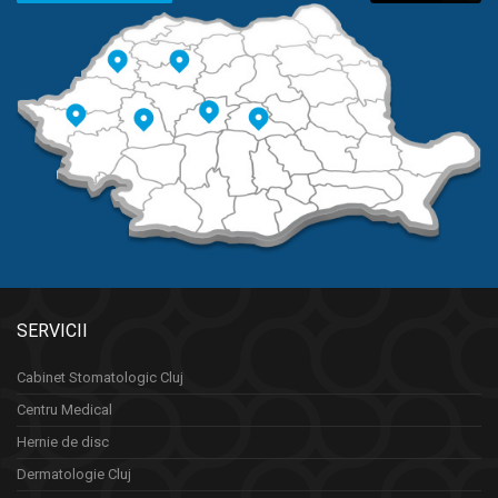
SERVICII
Cabinet Stomatologic Cluj
Centru Medical
Hernie de disc
Dermatologie Cluj