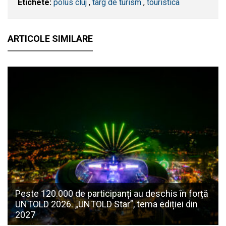
Etichete:
polus cluj
,
targ de turism
,
touristica
ARTICOLE SIMILARE
Peste 120.000 de participanți au deschis în forță
UNTOLD 2026. „UNTOLD Star”, tema ediției din
2027