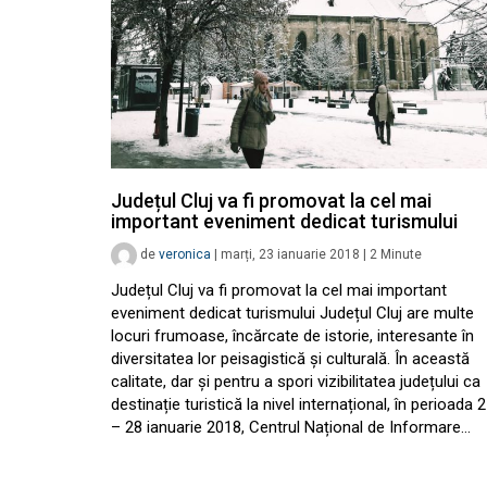
Județul Cluj va fi promovat la cel mai
important eveniment dedicat turismului
de
veronica
|
marți, 23 ianuarie 2018
|
2
Minute
Județul Cluj va fi promovat la cel mai important
eveniment dedicat turismului Județul Cluj are multe
locuri frumoase, încărcate de istorie, interesante în
diversitatea lor peisagistică și culturală. În această
calitate, dar și pentru a spori vizibilitatea județului ca
destinație turistică la nivel internațional, în perioada 
– 28 ianuarie 2018, Centrul Național de Informare…