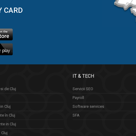
Y CARD
IT & TECH
si de Cluj
Servicii SEO
Payroll
in Cluj
Software services
e în Cluj
SFA
te in Cluj
n Cluj