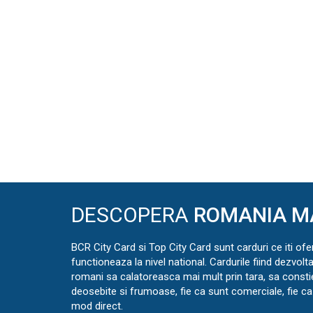
DESCOPERA
ROMANIA M
BCR City Card si Top City Card sunt carduri ce iti ofe
functioneaza la nivel national. Cardurile fiind dezvolt
romani sa calatoreasca mai mult prin tara, sa const
deosebite si frumoase, fie ca sunt comerciale, fie ca 
mod direct.