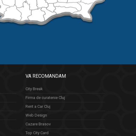
VA RECOMANDAM
City Break
Firma de curatenie Cluj
Rent a Car Cluj
Web Design
Cazare Brasov
Top City Card