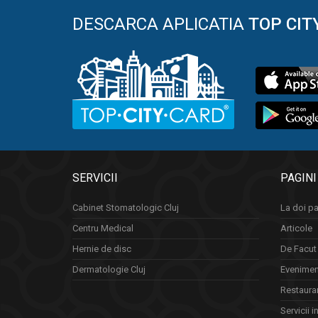
DESCARCA APLICATIA
TOP CIT
SERVICII
PAGINI
Cabinet Stomatologic Cluj
La doi pa
Centru Medical
Articole
Hernie de disc
De Facut 
Dermatologie Cluj
Eveniment
Restauran
Servicii i