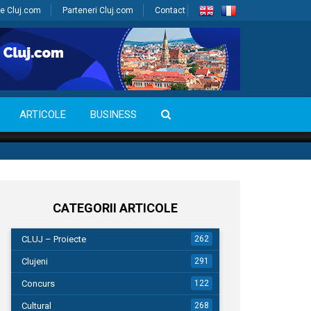
e Cluj.com
Parteneri Cluj.com
Contact
ARTICOLE
BUSINESS
CATEGORII ARTICOLE
CLUJ – Proiecte
262
Clujeni
291
Concurs
122
Cultural
268