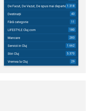
De Facut, De Vazut, De spus mai departe…
1.318
Destinații
43
Fără categorie
11
LIFESTYLE Cluj.com
180
Mancare
283
Servicii in Cluj
1.662
Stiri Cluj
5.370
Vremea la Cluj
29