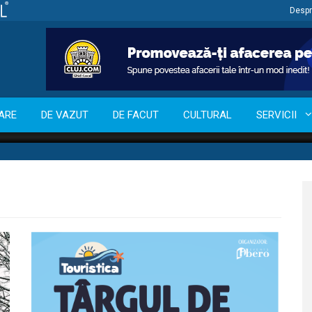
Despr
ARE
DE VAZUT
DE FACUT
CULTURAL
SERVICII