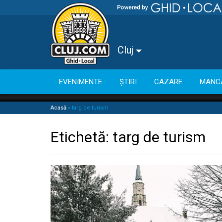
Cluj
EVENIMENTE
ȘTIRI
CAZARE
MANC
Acasă
»
targ de turism
Etichetă:
targ de turism