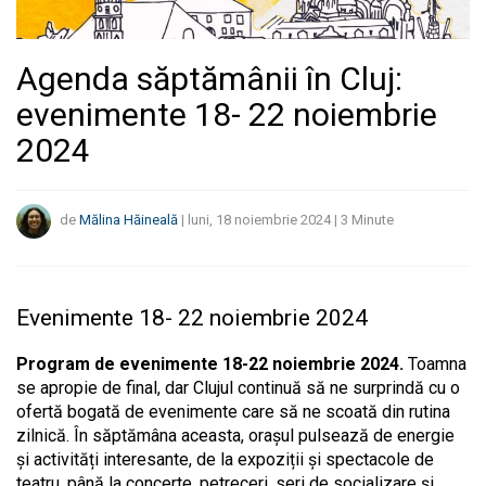
Agenda săptămânii în Cluj:
evenimente 18- 22 noiembrie
2024
de
Mălina Hăineală
|
luni, 18 noiembrie 2024
|
3
Minute
Evenimente 18- 22 noiembrie 2024
Program de evenimente 18-22 noiembrie 2024.
Toamna
se apropie de final, dar Clujul continuă să ne surprindă cu o
ofertă bogată de evenimente care să ne scoată din rutina
zilnică. În săptămâna aceasta, orașul pulsează de energie
și activități interesante, de la expoziții și spectacole de
teatru, până la concerte, petreceri, seri de socializare și