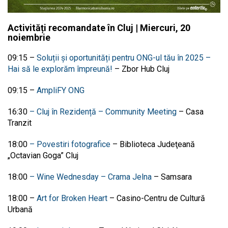
Activități recomandate în Cluj | Miercuri, 20
noiembrie
09:15 –
Soluții și oportunități pentru ONG-ul tău în 2025 –
Hai să le explorăm împreună!
–
Zbor Hub Cluj
09:15 –
AmpliFY ONG
16:30
– Cluj în Rezidență – Community Meeting
– Casa
Tranzit
18:00
– Povestiri fotografice
–
Biblioteca Judeţeană
„Octavian Goga” Cluj
18:00
– Wine Wednesday – Crama Jelna
– Samsara
18:00 –
Art for Broken Heart
–
Casino-Centru de Cultură
Urbană