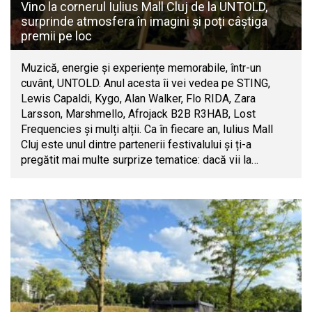
Vino la cornerul Iulius Mall Cluj de la UNTOLD,
surprinde atmosfera în imagini și poți câștiga
premii pe loc
Muzică, energie și experiențe memorabile, într-un
cuvânt, UNTOLD. Anul acesta îi vei vedea pe STING,
Lewis Capaldi, Kygo, Alan Walker, Flo RIDA, Zara
Larsson, Marshmello, Afrojack B2B R3HAB, Lost
Frequencies și mulți alții. Ca în fiecare an, Iulius Mall
Cluj este unul dintre partenerii festivalului și ți-a
pregătit mai multe surprize tematice: dacă vii la…