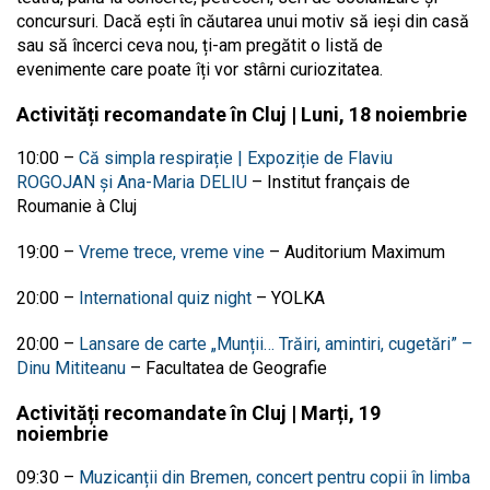
concursuri. Dacă ești în căutarea unui motiv să ieși din casă
sau să încerci ceva nou, ți-am pregătit o listă de
evenimente care poate îți vor stârni curiozitatea.
Activități recomandate în Cluj | Luni, 18 noiembrie
10:00 –
Că simpla respirație | Expoziție de Flaviu
ROGOJAN și Ana-Maria DELIU
–
Institut français de
Roumanie à Cluj
19:00 –
Vreme trece, vreme vine
– Auditorium Maximum
20:00 –
International quiz night
– YOLKA
20:00 –
Lansare de carte „
Munții… Trăiri, amintiri, cugetări” –
Dinu Mititeanu
–
Facultatea de Geografie
Activități recomandate în Cluj | Marți, 19
noiembrie
09:30 –
Muzicanții din Bremen, concert pentru copii în limba