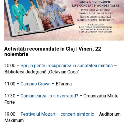
Activități recomandate în Cluj | Vineri, 22
noiembrie
10:00 –
Sprijin pentru recuperarea în sănătatea mintală
–
Biblioteca Judeţeană „Octavian Goga”
11:00 –
Campus Crown
– BTarena
17:30
–
Comunicarea: is it overrated?
–
Organizația Minte
Forte
19:00
–
Festivalul Mozart – concert simfonic
– Auditorium
Maximum