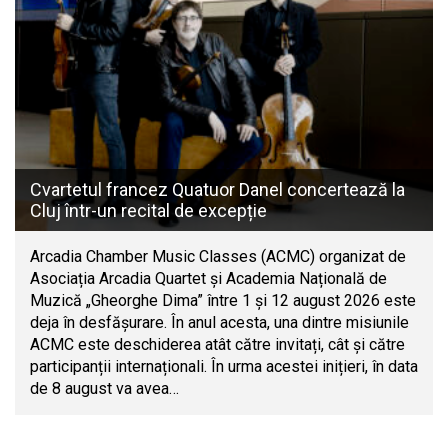
Cvartetul francez Quatuor Danel concertează la
Cluj într-un recital de excepție
Arcadia Chamber Music Classes (ACMC) organizat de
Asociația Arcadia Quartet și Academia Națională de
Muzică „Gheorghe Dima” între 1 și 12 august 2026 este
deja în desfășurare. În anul acesta, una dintre misiunile
ACMC este deschiderea atât către invitați, cât și către
participanții internaționali. În urma acestei inițieri, în data
de 8 august va avea…