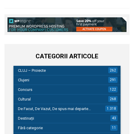
CATEGORII ARTICOLE
CLUJ – Proiecte
262
Clujeni
291
Concurs
122
Cultural
268
De Facut, De Vazut, De spus mai departe…
1.318
Destinații
43
Fără categorie
11