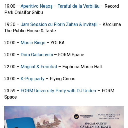
19:00
–
Aperitivo Neaoș – Taraful de la Varbilău
–
Record
Park Onisifor Ghibu
19:30 –
Jam Session cu Florin Zahan & invitații
–
Kârciuma
The Public House & Taste
20:00 –
Music Bingo
– YOLKA
20:00 –
Dora Gaitanovici
– FORM Space
22:00
–
Magnat & Feoctist
– Euphoria Music Hall
23:00
–
K-Pop party
– Flying Circus
23:59
–
FORM University Party with DJ Underr
– FORM
Space