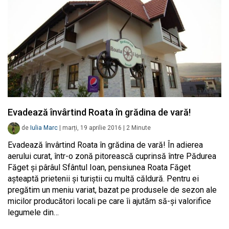
Evadează învârtind Roata în grădina de vară!
de
Iulia Marc
|
marți, 19 aprilie 2016
|
2
Minute
Evadează învârtind Roata în grădina de vară! În adierea
aerului curat, într-o zonă pitorească cuprinsă între Pădurea
Făget și pârâul Sfântul Ioan, pensiunea Roata Făget
așteaptă prietenii și turiștii cu multă căldură. Pentru ei
pregătim un meniu variat, bazat pe produsele de sezon ale
micilor producători locali pe care îi ajutăm să-și valorifice
legumele din…