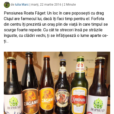
de
Iulia Marc
|
marți, 22 martie 2016
|
2
Minute
Pensiunea Roata Făget: Un loc în care poposești cu drag
Clujul are farmecul lui, dacă îți faci timp pentru el. Forfota
din centru îți prezintă un oraș plin de viață în care timpul se
scurge foarte repede. Cu cât te strecori însă pe străzile
înguste, cu clădiri vechi, ți se înfățișează o lume aparte ce-
ți…