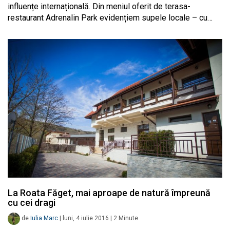
influențe internațională. Din meniul oferit de terasa-
restaurant Adrenalin Park evidențiem supele locale – cu…
La Roata Făget, mai aproape de natură împreună
cu cei dragi
de
Iulia Marc
|
luni, 4 iulie 2016
|
2
Minute