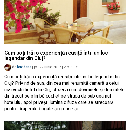
Cum poți trăi o experiență reusiță într-un loc
legendar din Cluj?
de
loredana
|
joi, 22 iunie 2017
|
2
Minute
Cum poți trăi o experiență reusiță într-un loc legendar din
Cluj? Privind de sus, din cea mai renumită cameră a celui
mai vechi hotel din Cluj, observi cum doamnele și domnițele
din trecut se plimbă cochet pe strada de sub geamul
hotelului, apoi privești lumina difuză care se strecoară
printre draperiile bogate și groase și…