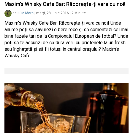
Maxim’s Whisky Cafe Bar: Răcorește-ți vara cu noi!
de
Iulia Marc
|
marți, 28 iunie 2016
|
2
Minute
Maxim’s Whisky Cafe Bar: Răcorește-ți vara cu noi! Unde
anume poți să savurezi o bere rece și să comentezi cel mai
bine fazele tari de la Campionatul European de fotbal? Unde
poți să te ascunzi de căldura verii cu prietenele la un fresh
sau înghețată și să fii totuși în centrul orașului? Maxim’s
Whisky Cafe…