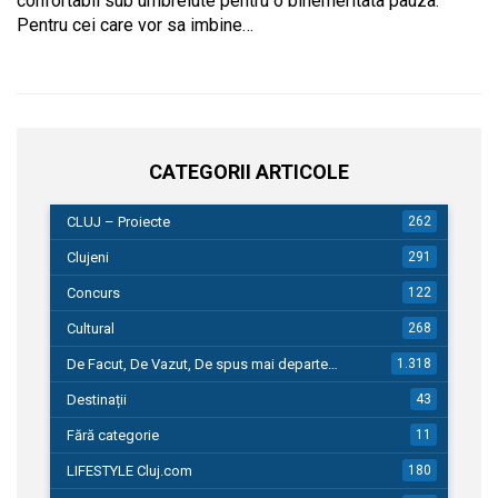
confortabil sub umbrelute pentru o binemeritata pauza.
Pentru cei care vor sa imbine…
CATEGORII ARTICOLE
CLUJ – Proiecte
262
Clujeni
291
Concurs
122
Cultural
268
De Facut, De Vazut, De spus mai departe…
1.318
Destinații
43
Fără categorie
11
LIFESTYLE Cluj.com
180