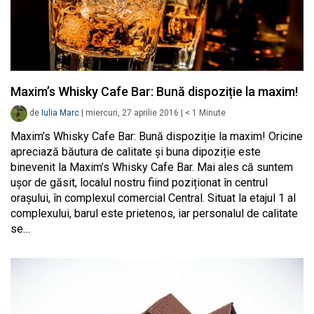
Maxim’s Whisky Cafe Bar: Bună dispoziție la maxim!
de
Iulia Marc
|
miercuri, 27 aprilie 2016
|
< 1
Minute
Maxim’s Whisky Cafe Bar: Bună dispoziție la maxim! Oricine
apreciază băutura de calitate și buna dipoziție este
binevenit la Maxim’s Whisky Cafe Bar. Mai ales că suntem
ușor de găsit, localul nostru fiind poziționat în centrul
orașului, în complexul comercial Central. Situat la etajul 1 al
complexului, barul este prietenos, iar personalul de calitate
se…