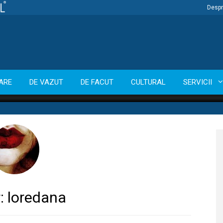
Despr
ARE
DE VAZUT
DE FACUT
CULTURAL
SERVICII
:
loredana