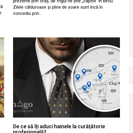
prezente prin oraș, iar frigul ne ține „captivi” în birou.
să
Zilele călduroase și pline de soare sunt încă în
e
concediu prin…
De ce să îți aduci hainele la curățătorie
profesională?