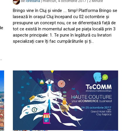
de
loredana
|
miercuri, 4 octombrie 2017
|
2
Minute
Bringo vine în Cluj și vinde …. timp! Platforma Bringo se
lasează în orașul Cluj începand cu 02 octombrie și
presupune un concept nou, ce se diferențiază față de
de
tot ce există în momentul actual pe piața locală prin 3
aspecte principale: 1. Te pune în legătură cu livratori
specializați care îți fac cumpărăturile și ți…
e…