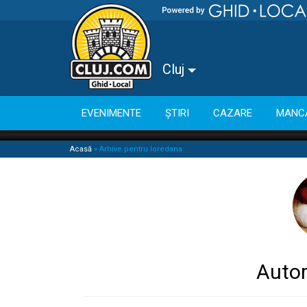
Cluj
EVENIMENTE
ȘTIRI
CAZARE
MANC
Acasă
»
Arhive pentru loredana
Autor