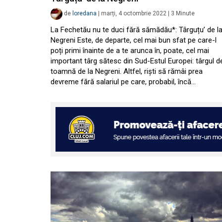
de
loredana
|
marți, 4 octombrie 2022
|
3
Minute
La Fechetău nu te duci fără sămădău*: Târguțu’ de l
Negreni Este, de departe, cel mai bun sfat pe care-l
poți primi înainte de a te arunca în, poate, cel mai
important târg sătesc din Sud-Estul Europei: târgul d
toamnă de la Negreni. Altfel, riști să rămâi prea
devreme fără salariul pe care, probabil, încă…