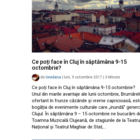
Ce poți face în Cluj în săptămâna 9-15
octombrie?
de
loredana
|
luni, 9 octombrie 2017
|
3
Minute
Ce poți face în Cluj în săptămâna 9-15 octombrie?
Unul din marile avantaje ale lunii octombrie, Brumărel
ofertant în frunze căzânde și vreme capricioasă, est
bogăția de evenimente culturale care „inundă” gener
Clujul. În săptămâna 9 – 15 octombrie ne bucurăm d
Toamna Muzicală Clujeană, de stagiunile de la Teatru
Național și Teatrul Maghiar de Stat,…