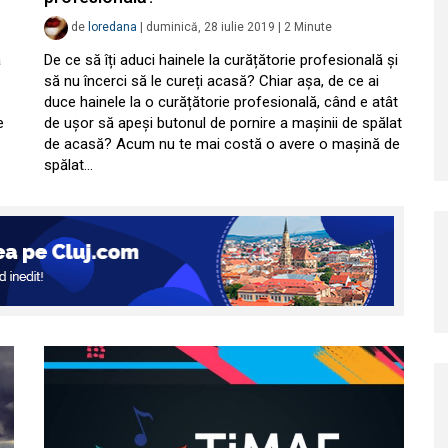
de
loredana
|
duminică, 28 iulie 2019
|
2
Minute
a
De ce să îți aduci hainele la curățătorie profesională și
să nu încerci să le cureți acasă? Chiar așa, de ce ai
duce hainele la o curățătorie profesională, când e atât
e
de ușor să apeși butonul de pornire a mașinii de spălat
de acasă? Acum nu te mai costă o avere o mașină de
spălat…