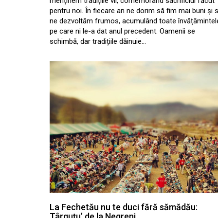
menținem tradițiile vii, comemorând sacrificiul făcut
pentru noi. În fiecare an ne dorim să fim mai buni și 
ne dezvoltăm frumos, acumulând toate învățămintel
pe care ni le-a dat anul precedent. Oamenii se
schimbă, dar tradițiile dăinuie…
La Fechetău nu te duci fără sămădău:
Târguțu’ de la Negreni