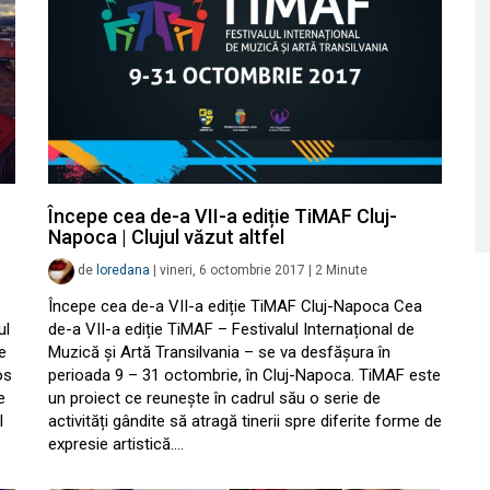
Începe cea de-a VII-a ediție TiMAF Cluj-
Napoca | Clujul văzut altfel
de
loredana
|
vineri, 6 octombrie 2017
|
2
Minute
Începe cea de-a VII-a ediție TiMAF Cluj-Napoca Cea
ul
de-a VII-a ediție TiMAF – Festivalul Internațional de
e
Muzică și Artă Transilvania – se va desfășura în
os
perioada 9 – 31 octombrie, în Cluj-Napoca. TiMAF este
e
un proiect ce reunește în cadrul său o serie de
l
activități gândite să atragă tinerii spre diferite forme de
expresie artistică.…