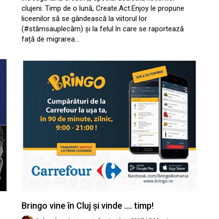
clujeni: Timp de o lună, Create.Act.Enjoy le propune
liceenilor să se gândească la viitorul lor
(#stămsauplecăm) și la felul în care se raportează
față de migrarea…
Bringo vine în Cluj și vinde …. timp!