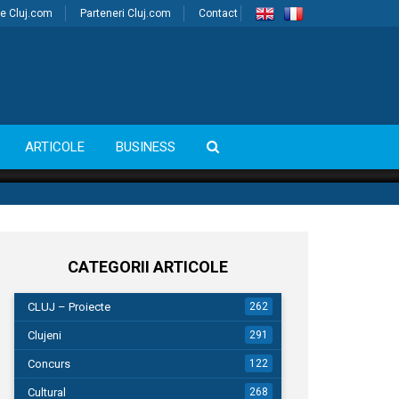
e Cluj.com
Parteneri Cluj.com
Contact
ARTICOLE
BUSINESS
CATEGORII ARTICOLE
CLUJ – Proiecte
262
Clujeni
291
Concurs
122
Cultural
268