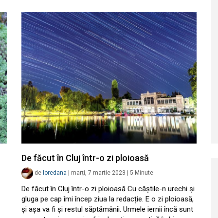
De făcut în Cluj într-o zi ploioasă
de
loredana
|
marți, 7 martie 2023
|
5
Minute
De făcut în Cluj într-o zi ploioasă Cu căștile-n urechi și
gluga pe cap îmi încep ziua la redacție. E o zi ploioasă,
și așa va fi și restul săptămânii. Urmele iernii încă sunt