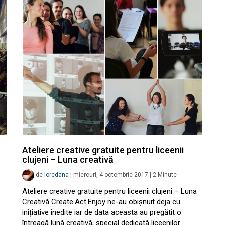
Ateliere creative gratuite pentru liceenii
clujeni – Luna creativă
de
loredana
|
miercuri, 4 octombrie 2017
|
2
Minute
Ateliere creative gratuite pentru liceenii clujeni – Luna
Creativă Create.Act.Enjoy ne-au obișnuit deja cu
inițiative inedite iar de data aceasta au pregătit o
întreagă lună creativă, special dedicată liceenilor