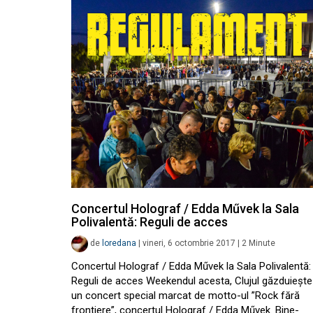
Concertul Holograf / Edda Művek la Sala
Polivalentă: Reguli de acces
de
loredana
|
vineri, 6 octombrie 2017
|
2
Minute
Concertul Holograf / Edda Művek la Sala Polivalentă:
Reguli de acces Weekendul acesta, Clujul găzduiește
un concert special marcat de motto-ul ”Rock fără
frontiere”, concertul Holograf / Edda Művek. Bine-