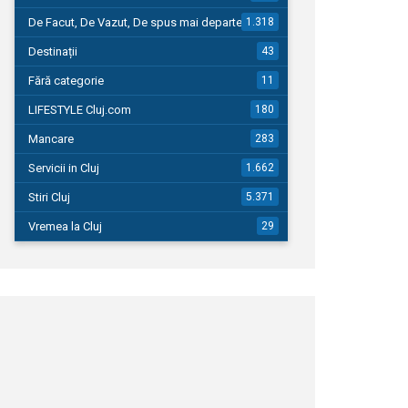
De Facut, De Vazut, De spus mai departe…
1.318
Destinații
43
Fără categorie
11
LIFESTYLE Cluj.com
180
Mancare
283
Servicii in Cluj
1.662
Stiri Cluj
5.371
Vremea la Cluj
29