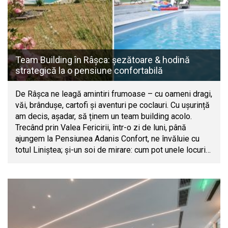
Team Building în Râșca: șezătoare & hodină
strategică la o pensiune confortabilă
De Râșca ne leagă amintiri frumoase – cu oameni dragi,
văi, brândușe, cartofi și aventuri pe coclauri. Cu ușurință
am decis, așadar, să ținem un team building acolo.
Trecând prin Valea Fericirii, într-o zi de luni, până
ajungem la Pensiunea Adanis Confort, ne învăluie cu
totul Liniștea; și-un soi de mirare: cum pot unele locuri…