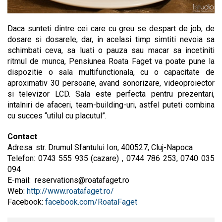
Daca sunteti dintre cei care cu greu se despart de job, de
dosare si dosarele, dar, in acelasi timp simtiti nevoia sa
schimbati ceva, sa luati o pauza sau macar sa incetiniti
ritmul de munca, Pensiunea Roata Faget va poate pune la
dispozitie o sala multifunctionala, cu o capacitate de
aproximativ 30 persoane, avand sonorizare, videoproiector
si televizor LCD. Sala este perfecta pentru prezentari,
intalniri de afaceri, team-building-uri, astfel puteti combina
cu succes “utilul cu placutul”.
Contact
Adresa: str. Drumul Sfantului Ion, 400527, Cluj-Napoca
Telefon: 0743 555 935 (cazare) , 0744 786 253, 0740 035
094
E-mail:
reservations@roatafaget.ro
Web:
http://www.roatafaget.ro/
Facebook:
facebook.com/RoataFaget