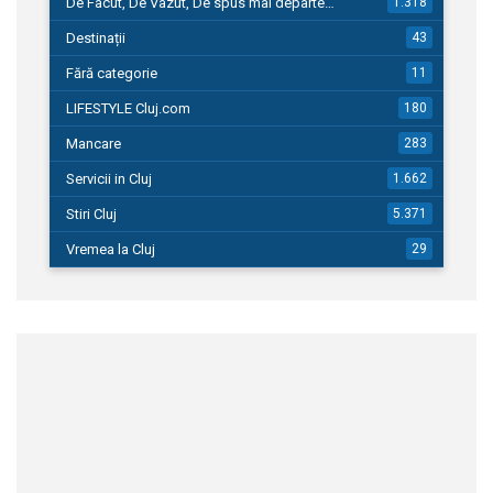
De Facut, De Vazut, De spus mai departe…
1.318
Destinații
43
Fără categorie
11
LIFESTYLE Cluj.com
180
Mancare
283
Servicii in Cluj
1.662
Stiri Cluj
5.371
Vremea la Cluj
29