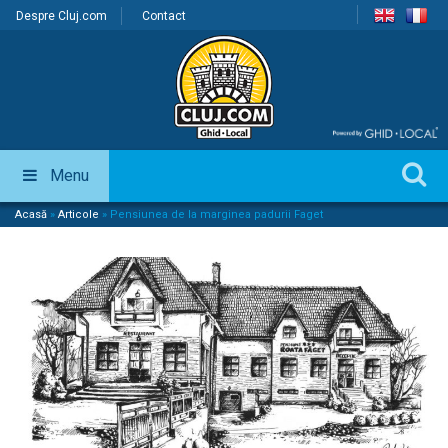
Despre Cluj.com
Contact
Menu
Acasă
»
Articole
»
Pensiunea de la marginea padurii Faget