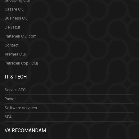
Shopping Cluj
Cazare Cluj
Business Cluj
De vazut
Parteneri Cluj.com
Contact
Vremea Cluj
Petreceri Copii Cluj
IT & TECH
Servicii SEO
Payroll
Software services
SFA
VA RECOMANDAM