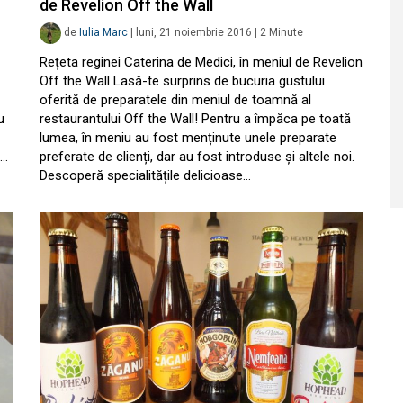
de Revelion Off the Wall
de
Iulia Marc
|
luni, 21 noiembrie 2016
|
2
Minute
Rețeta reginei Caterina de Medici, în meniul de Revelion
Off the Wall Lasă-te surprins de bucuria gustului
oferită de preparatele din meniul de toamnă al
u
restaurantului Off the Wall! Pentru a împăca pe toată
lumea, în meniu au fost menținute unele preparate
e…
preferate de clienți, dar au fost introduse și altele noi.
Descoperă specialitățile delicioase…