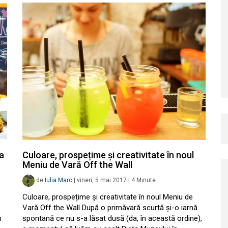
la
Culoare, prospețime și creativitate în noul
Meniu de Vară Off the Wall
de
Iulia Marc
|
vineri, 5 mai 2017
|
4
Minute
Culoare, prospețime și creativitate în noul Meniu de
Vară Off the Wall După o primăvară scurtă și-o iarnă
m
spontană ce nu s-a lăsat dusă (da, în această ordine),