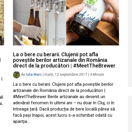
La o bere cu berarii. Clujenii pot afla
l
poveștile berilor artizanale din România
direct de la producători | #MeetTheBrewer
de
Iulia Marc
|
marți, 12 septembrie 2017
|
4
Minute
 |
La o bere cu berarii. Clujenii pot afla poveștile berilor
artizanale din România direct de la producători |
#MeetTheBrewer Berile artizanale au devenit un
l.
adevărat fenomen în ultimii ani – nu doar în Cluj, ci în
i,
întreaga țară. Dacă producția de bere locală părea să
facă pași înapoi, acest lucru s-a schimbat odată cu
apariția…