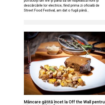
pofticioși din fire și până să se risipească norii și
descărcările lor electrice, fiind prima zi oficială de
Street Food Festival, am dat o fugă până…
Mâncare gătită încet la Off the Wall pentru