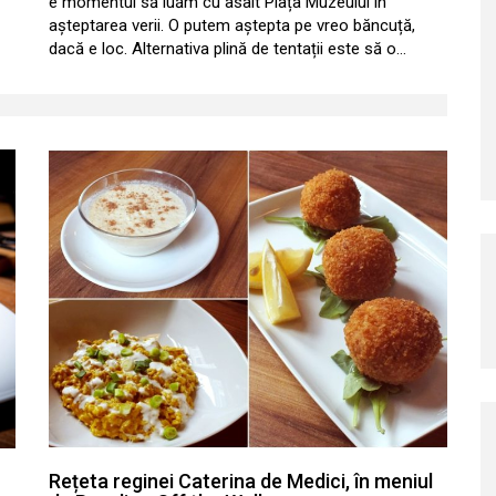
e momentul să luăm cu asalt Piața Muzeului în
așteptarea verii. O putem aștepta pe vreo băncuță,
dacă e loc. Alternativa plină de tentații este să o…
Rețeta reginei Caterina de Medici, în meniul