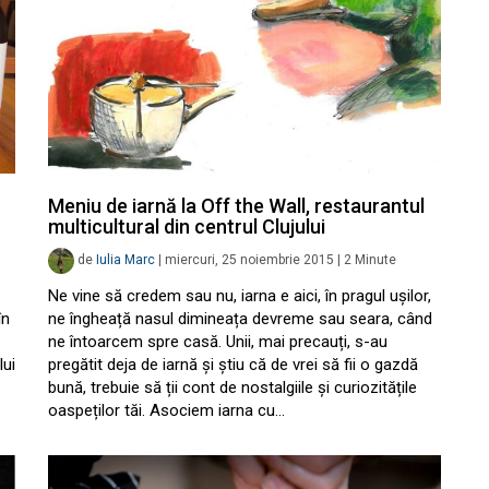
Meniu de iarnă la Off the Wall, restaurantul
multicultural din centrul Clujului
de
Iulia Marc
|
miercuri, 25 noiembrie 2015
|
2
Minute
Ne vine să credem sau nu, iarna e aici, în pragul ușilor,
în
ne îngheață nasul dimineața devreme sau seara, când
ne întoarcem spre casă. Unii, mai precauți, s-au
lui
pregătit deja de iarnă și știu că de vrei să fii o gazdă
bună, trebuie să ții cont de nostalgiile și curiozitățile
oaspeților tăi. Asociem iarna cu…