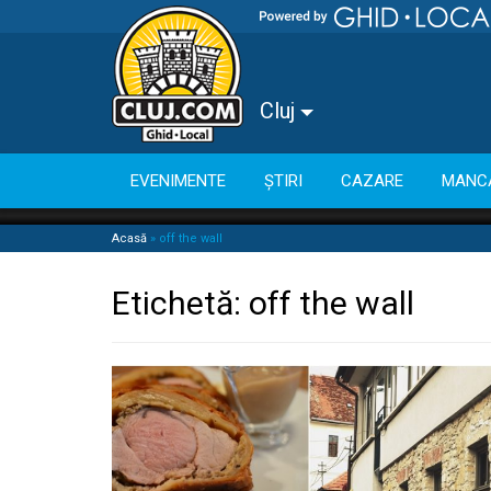
Cluj
EVENIMENTE
ȘTIRI
CAZARE
MANC
Acasă
»
off the wall
Etichetă:
off the wall