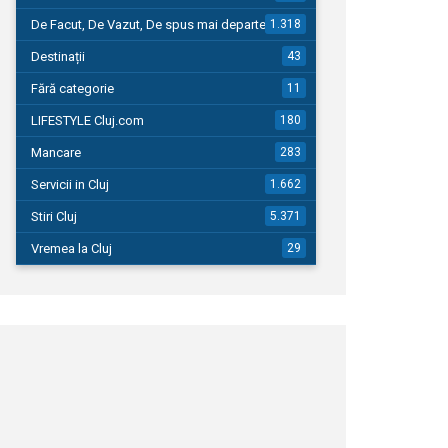
De Facut, De Vazut, De spus mai departe…
1.318
Destinații
43
Fără categorie
11
LIFESTYLE Cluj.com
180
Mancare
283
Servicii in Cluj
1.662
Stiri Cluj
5.371
Vremea la Cluj
29