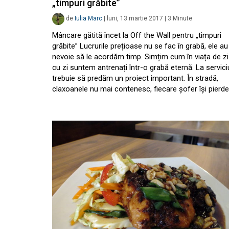
„timpuri grăbite”
de
Iulia Marc
|
luni, 13 martie 2017
|
3
Minute
Mâncare gătită încet la Off the Wall pentru „timpuri
grăbite” Lucrurile prețioase nu se fac în grabă, ele au
nevoie să le acordăm timp. Simțim cum în viața de zi
cu zi suntem antrenați într-o grabă eternă. La servici
trebuie să predăm un proiect important. În stradă,
claxoanele nu mai contenesc, fiecare șofer își pierd