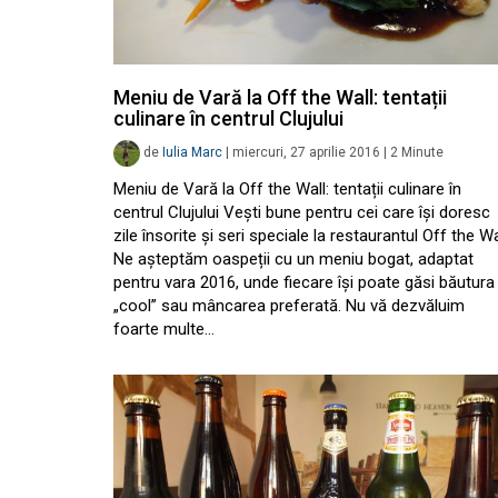
Meniu de Vară la Off the Wall: tentații
culinare în centrul Clujului
de
Iulia Marc
|
miercuri, 27 aprilie 2016
|
2
Minute
Meniu de Vară la Off the Wall: tentații culinare în
centrul Clujului Vești bune pentru cei care își doresc
zile însorite și seri speciale la restaurantul Off the Wa
Ne așteptăm oaspeții cu un meniu bogat, adaptat
pentru vara 2016, unde fiecare își poate găsi băutura
„cool” sau mâncarea preferată. Nu vă dezvăluim
foarte multe…