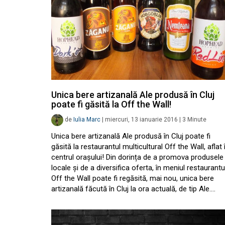
Unica bere artizanală Ale produsă în Cluj
poate fi găsită la Off the Wall!
de
Iulia Marc
|
miercuri, 13 ianuarie 2016
|
3
Minute
Unica bere artizanală Ale produsă în Cluj poate fi
găsită la restaurantul multicultural Off the Wall, aflat 
centrul orașului! Din dorința de a promova produsele
locale și de a diversifica oferta, în meniul restaurantu
Off the Wall poate fi regăsită, mai nou, unica bere
artizanală făcută în Cluj la ora actuală, de tip Ale.…