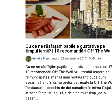
Cu ce ne răsfățăm papilele gustative pe
timpul iernii? | 10 recomandări Off The Wal
de
Iulia Marc
|
marți, 21 noiembrie 2017
|
5
Minute
Cu ce ne răsfățăm papilele gustative pe timpul iernii?
10 recomandări Off The Wall Nu-i treabă ușoară să
reîmprospătezi meniul unui restaurant, după cum
aveam să aflu în urma orelor petrecute la Off The Wal
Restaurantul deschis de doi canadieni în inima Clujulu
în zona Pieței Muzeului, e deja de mult timp „de-al
casei”.…