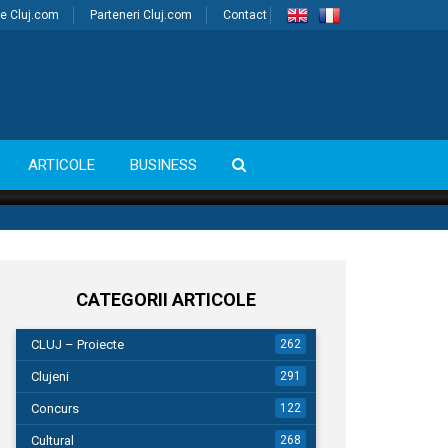
e Cluj.com
Parteneri Cluj.com
Contact
ARTICOLE
BUSINESS
CATEGORII ARTICOLE
CLUJ – Proiecte
262
Clujeni
291
Concurs
122
Cultural
268