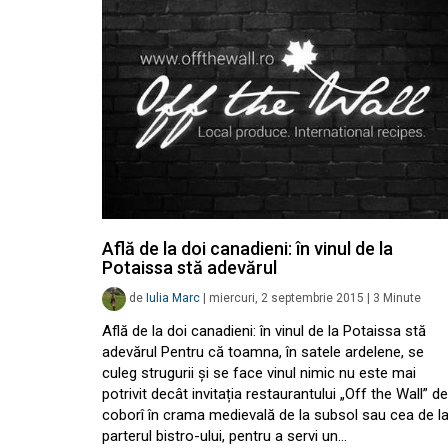
Află de la doi canadieni: în vinul de la
Potaissa stă adevărul
de
Iulia Marc
|
miercuri, 2 septembrie 2015
|
3
Minute
Află de la doi canadieni: în vinul de la Potaissa stă
adevărul Pentru că toamna, în satele ardelene, se
culeg strugurii și se face vinul nimic nu este mai
potrivit decât invitația restaurantului „Off the Wall” de
coborî în crama medievală de la subsol sau cea de l
parterul bistro-ului, pentru a servi un…