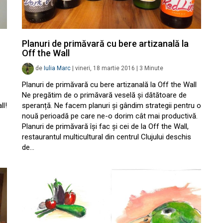
Planuri de primăvară cu bere artizanală la
Off the Wall
de
Iulia Marc
|
vineri, 18 martie 2016
|
3
Minute
Planuri de primăvară cu bere artizanală la Off the Wall
Ne pregătim de o primăvară veselă și dătătoare de
ll!
speranță. Ne facem planuri și gândim strategii pentru o
nouă perioadă pe care ne-o dorim cât mai productivă.
Planuri de primăvară își fac și cei de la Off the Wall,
restaurantul multicultural din centrul Clujului deschis
de…