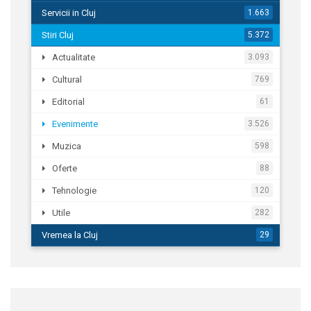
Servicii in Cluj
1.663
Stiri Cluj
5.372
Actualitate
3.093
Cultural
769
Editorial
61
Evenimente
3.526
Muzica
598
Oferte
88
Tehnologie
120
Utile
282
Vremea la Cluj
29