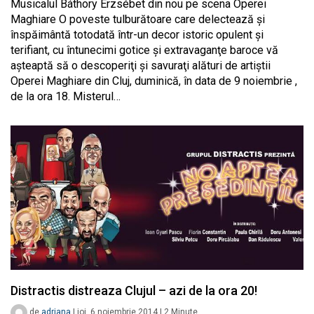
Musicalul Báthory Erzsébet din nou pe scena Operei
Maghiare O poveste tulburătoare care delectează şi
înspăimântă totodată într-un decor istoric opulent şi
terifiant, cu întunecimi gotice şi extravaganţe baroce vă
aşteaptă să o descoperiţi şi savuraţi alături de artiştii
Operei Maghiare din Cluj, duminică, în data de 9 noiembrie ,
de la ora 18. Misterul…
Distractis distreaza Clujul – azi de la ora 20!
de
adriana
|
joi, 6 noiembrie 2014
|
2
Minute