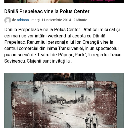
Dănilă Prepeleac vine la Polus Center
de
adriana
|
marți, 11 noiembrie 2014
|
2
Minute
Dănilă Prepeleac vine la Polus Center Atât cei mici cât și
cei mari se vor întâlni weekend-ul acesta cu Dănilă
Prepeleac. Renumitul personaj a lui Ion Creangă vine la
centrul comercial din inima Transilvaniei, în un spectacolul
pus în scenă de Teatrul de Păpuşi „Puck”, în regia lui Traian
Savinescu. Clujenii sunt invitați la…