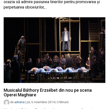
ocazia să admire pasiunea tinerilor pentru promovarea şi
perpetuarea obiceiurilor,…
Musicalul Báthory Erzsébet din nou pe scena
Operei Maghiare
de
adriana
|
joi, 6 noiembrie 2014
|
3
Minute