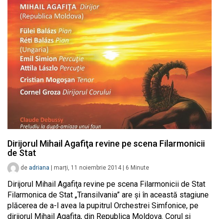
Dirijorul Mihail Agafiţa revine pe scena Filarmonicii
de Stat
de
adriana
|
marți, 11 noiembrie 2014
|
6
Minute
Dirijorul Mihail Agafiţa revine pe scena Filarmonicii de Stat
Filarmonica de Stat „Transilvania” are şi în această stagiune
plăcerea de a-l avea la pupitrul Orchestrei Simfonice, pe
dirijorul Mihail Agafiţa, din Republica Moldova. Corul şi