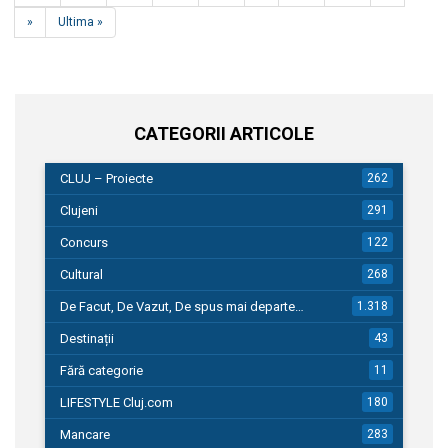
»
Ultima »
CATEGORII ARTICOLE
CLUJ – Proiecte
262
Clujeni
291
Concurs
122
Cultural
268
De Facut, De Vazut, De spus mai departe…
1.318
Destinații
43
Fără categorie
11
LIFESTYLE Cluj.com
180
Mancare
283