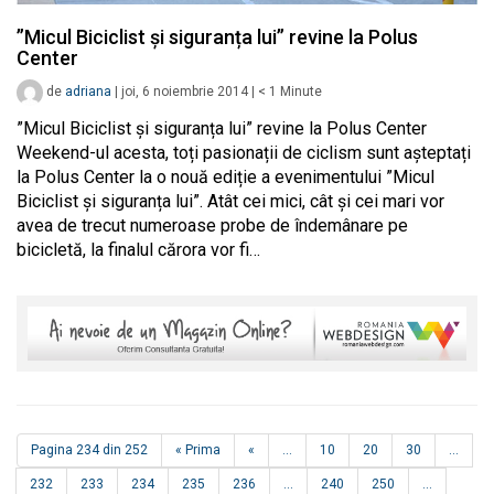
”Micul Biciclist și siguranța lui” revine la Polus
Center
de
adriana
|
joi, 6 noiembrie 2014
|
< 1
Minute
”Micul Biciclist și siguranța lui” revine la Polus Center
Weekend-ul acesta, toți pasionații de ciclism sunt așteptați
la Polus Center la o nouă ediție a evenimentului ”Micul
Biciclist și siguranța lui”. Atât cei mici, cât şi cei mari vor
avea de trecut numeroase probe de îndemânare pe
bicicletă, la finalul cărora vor fi…
Pagina 234 din 252
« Prima
«
...
10
20
30
...
232
233
234
235
236
...
240
250
...