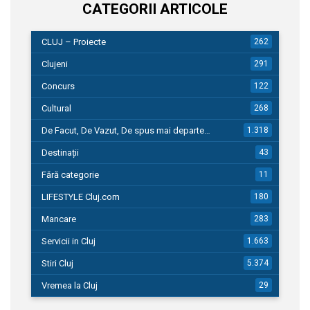
CATEGORII ARTICOLE
CLUJ – Proiecte
262
Clujeni
291
Concurs
122
Cultural
268
De Facut, De Vazut, De spus mai departe…
1.318
Destinații
43
Fără categorie
11
LIFESTYLE Cluj.com
180
Mancare
283
Servicii in Cluj
1.663
Stiri Cluj
5.374
Vremea la Cluj
29