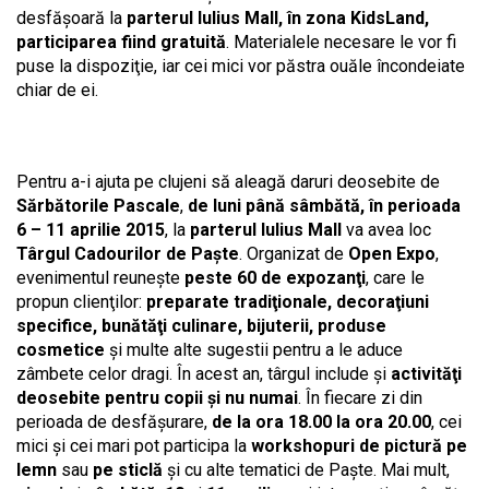
desfăşoară la
parterul Iulius Mall, în zona KidsLand,
participarea fiind gratuită
. Materialele necesare le vor fi
puse la dispoziţie, iar cei mici vor păstra ouăle încondeiate
chiar de ei.
Pentru a-i ajuta pe clujeni să aleagă daruri deosebite de
Sărbătorile Pascale
,
de luni până sâmbătă, în perioada
6 – 11 aprilie 2015
, la
parterul Iulius Mall
va avea loc
Târgul Cadourilor de Paște
. Organizat de
Open Expo
,
evenimentul reuneşte
peste 60 de expozanţi
, care le
propun clienţilor:
preparate tradiţionale, decoraţiuni
specifice, bunătăţi culinare, bijuterii, produse
cosmetice
şi multe alte sugestii pentru a le aduce
zâmbete celor dragi. În acest an, târgul include şi
activităţi
deosebite pentru copii şi nu numai
. În fiecare zi din
perioada de desfăşurare,
de la ora 18.00 la ora 20.00
, cei
mici şi cei mari pot participa la
workshopuri de pictură pe
lemn
sau
pe sticlă
şi cu alte tematici de Paşte. Mai mult,