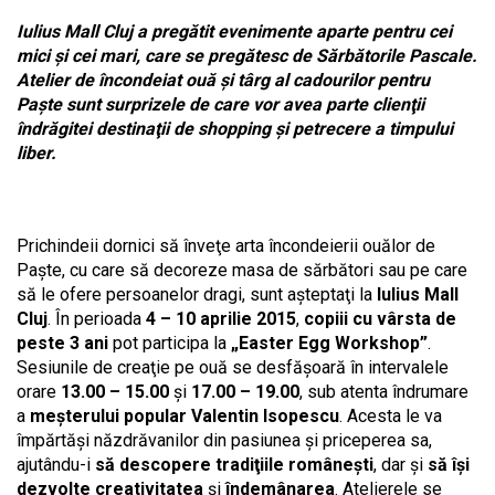
Iulius Mall Cluj a pregătit evenimente aparte pentru cei
mici şi cei mari, care se pregătesc de Sărbătorile Pascale.
Atelier de încondeiat ouă şi târg al cadourilor pentru
Paşte sunt surprizele de care vor avea parte clienţii
îndrăgitei destinaţii de shopping şi petrecere a timpului
liber.
Prichindeii dornici să înveţe arta încondeierii ouălor de
Paşte, cu care să decoreze masa de sărbători sau pe care
să le ofere persoanelor dragi, sunt aşteptaţi la
Iulius Mall
Cluj
. În perioada
4 – 10 aprilie 2015
,
copiii cu vârsta de
peste 3 ani
pot participa la
„Easter Egg Workshop”
.
Sesiunile de creaţie pe ouă se desfăşoară în intervalele
orare
13.00 – 15.00
şi
17.00 – 19.00
, sub atenta îndrumare
a
meşterului popular Valentin Isopescu
. Acesta le va
împărtăşi năzdrăvanilor din pasiunea şi priceperea sa,
ajutându-i
să descopere tradiţiile româneşti
, dar şi
să îşi
dezvolte creativitatea
şi
îndemânarea
. Atelierele se