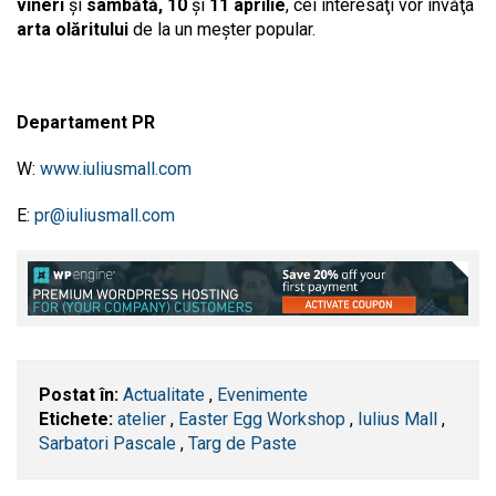
vineri
şi
sâmbătă, 10
şi
11 aprilie
, cei interesaţi vor învăţa
arta olăritului
de la un meşter popular.
Departament PR
W:
www.iuliusmall.com
E:
pr@iuliusmall.com
Postat în:
Actualitate
,
Evenimente
Etichete:
atelier
,
Easter Egg Workshop
,
Iulius Mall
,
Sarbatori Pascale
,
Targ de Paste