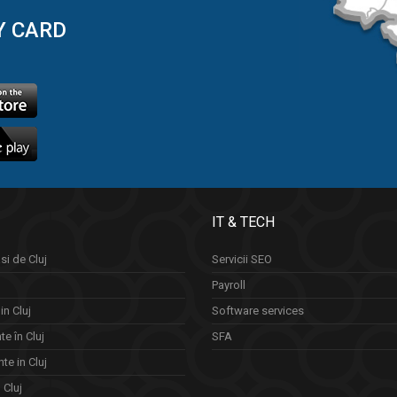
Y CARD
IT & TECH
si de Cluj
Servicii SEO
Payroll
in Cluj
Software services
e în Cluj
SFA
te in Cluj
n Cluj