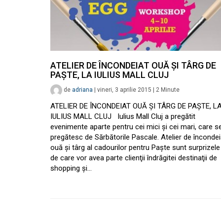
ATELIER DE ÎNCONDEIAT OUĂ ŞI TÂRG DE
PAŞTE, LA IULIUS MALL CLUJ
de
adriana
|
vineri, 3 aprilie 2015
|
2
Minute
ATELIER DE ÎNCONDEIAT OUĂ ŞI TÂRG DE PAŞTE, L
IULIUS MALL CLUJ Iulius Mall Cluj a pregătit
evenimente aparte pentru cei mici şi cei mari, care s
pregătesc de Sărbătorile Pascale. Atelier de încondei
ouă şi târg al cadourilor pentru Paşte sunt surprizele
de care vor avea parte clienţii îndrăgitei destinaţii de
shopping şi…