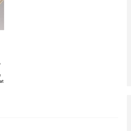
A
e
at