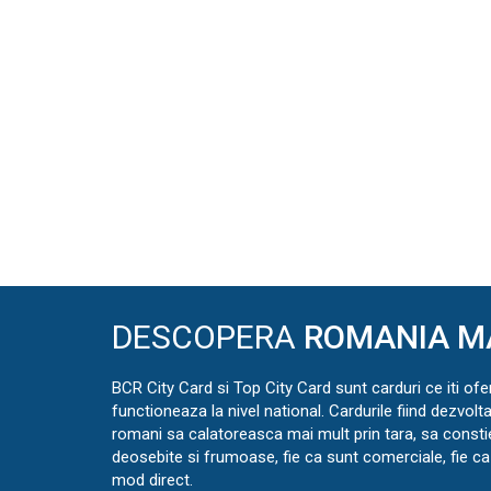
DESCOPERA
ROMANIA M
BCR City Card si Top City Card sunt carduri ce iti ofe
functioneaza la nivel national. Cardurile fiind dezvolt
romani sa calatoreasca mai mult prin tara, sa const
deosebite si frumoase, fie ca sunt comerciale, fie ca 
mod direct.