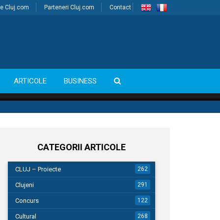
e Cluj.com
Parteneri Cluj.com
Contact
ARTICOLE
BUSINESS
CATEGORII ARTICOLE
CLUJ – Proiecte
262
Clujeni
291
Concurs
122
Cultural
268