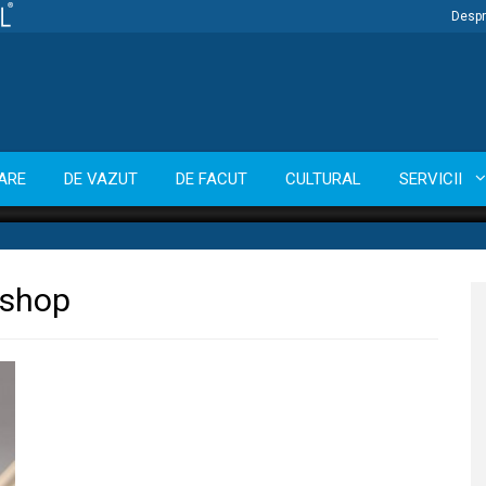
Despr
ARE
DE VAZUT
DE FACUT
CULTURAL
SERVICII
kshop