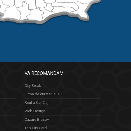
VA RECOMANDAM
City Break
Firma de curatenie Cluj
Rent a Car Cluj
Web Design
Cazare Brasov
Top City Card