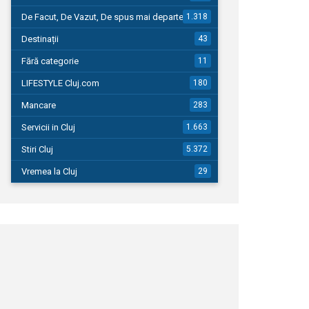
De Facut, De Vazut, De spus mai departe…
1.318
Destinații
43
Fără categorie
11
LIFESTYLE Cluj.com
180
Mancare
283
Servicii in Cluj
1.663
Stiri Cluj
5.372
Vremea la Cluj
29