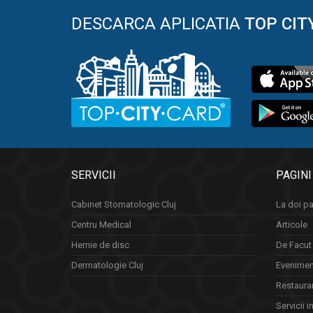
DESCARCA APLICATIA
TOP CIT
SERVICII
PAGINI
Cabinet Stomatologic Cluj
La doi pa
Centru Medical
Articole
Hernie de disc
De Facut 
Dermatologie Cluj
Eveniment
Restauran
Servicii i