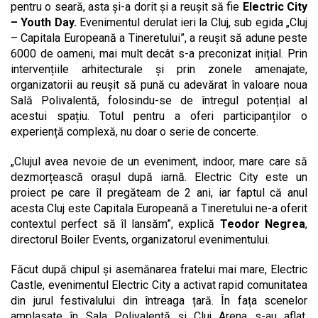
pentru o seară, asta și-a dorit și a reușit să fie
Electric City
– Youth Day.
Evenimentul derulat ieri la Cluj, sub egida „Cluj
– Capitala Europeană a Tineretului”, a reușit să adune peste
6000 de oameni, mai mult decât s-a preconizat inițial. Prin
intervențiile arhitecturale și prin zonele amenajate,
organizatorii au reușit să pună cu adevărat în valoare noua
Sală Polivalentă, folosindu-se de întregul potențial al
acestui spațiu. Totul pentru a oferi participanților o
experiență complexă, nu doar o serie de concerte.
„
Clujul avea nevoie de un eveniment, indoor, mare care să
dezmorțească orașul după iarnă. Electric City este un
proiect pe care îl pregăteam de 2 ani, iar faptul că anul
acesta Cluj este Capitala Europeană a Tineretului ne-a oferit
contextul perfect să îl lansăm”, explică
Teodor Negrea
,
directorul Boiler Events, organizatorul evenimentului.
Făcut după chipul și asemănarea fratelui mai mare, Electric
Castle, evenimentul Electric City a activat rapid comunitatea
din jurul festivalului din întreaga țară. În fața scenelor
amplasate în Sala Polivalentă și Cluj Arena s-au aflat,