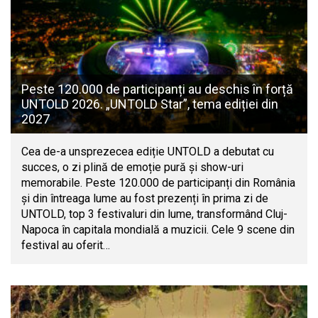
Peste 120.000 de participanți au deschis în forță
UNTOLD 2026. „UNTOLD Star”, tema ediției din
2027
Cea de-a unsprezecea ediție UNTOLD a debutat cu
succes, o zi plină de emoție pură și show-uri
memorabile. Peste 120.000 de participanți din România
și din întreaga lume au fost prezenți în prima zi de
UNTOLD, top 3 festivaluri din lume, transformând Cluj-
Napoca în capitala mondială a muzicii. Cele 9 scene din
festival au oferit…