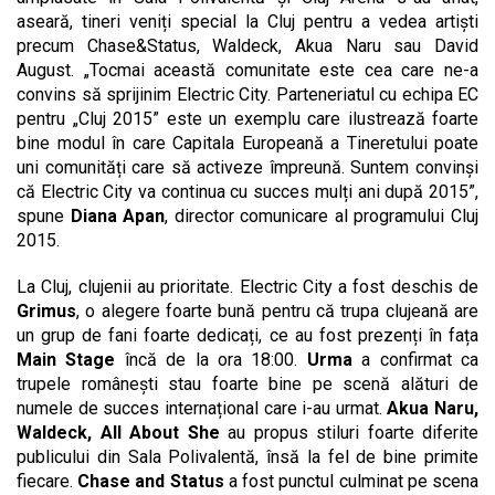
aseară, tineri veniți special la Cluj pentru a vedea artiști
precum Chase&Status, Waldeck, Akua Naru sau David
August. „Tocmai această comunitate este cea care ne-a
convins să sprijinim Electric City. Parteneriatul cu echipa EC
pentru „Cluj 2015” este un exemplu care ilustrează foarte
bine modul în care Capitala Europeană a Tineretului poate
uni comunități care să activeze împreună. Suntem convinși
că Electric City va continua cu succes mulți ani după 2015”,
spune
Diana Apan
, director comunicare al programului Cluj
2015.
La Cluj, clujenii au prioritate. Electric City a fost deschis de
Grimus
, o alegere foarte bună pentru că trupa clujeană are
un grup de fani foarte dedicați, ce au fost prezenți în fața
Main Stage
încă de la ora 18:00.
Urma
a confirmat ca
trupele românești stau foarte bine pe scenă alături de
numele de succes internațional care i-au urmat.
Akua Naru,
Waldeck, All About She
au propus stiluri foarte diferite
publicului din Sala Polivalentă, însă la fel de bine primite
fiecare.
Chase and Status
a fost punctul culminat pe scena