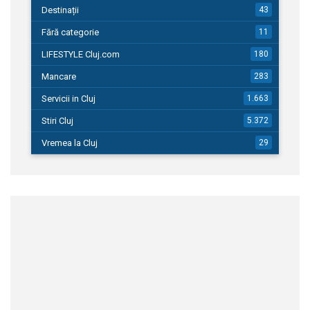
Destinații
43
Fără categorie
11
LIFESTYLE Cluj.com
180
Mancare
283
Servicii in Cluj
1.663
Stiri Cluj
5.372
Vremea la Cluj
29