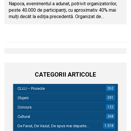
Napoca, evenimentul a adunat, potrivit organizatorilor,
peste 40.000 de participanți, cu aproximativ 40% mai
mulți decât la ediția precedentă. Organizat de…
CATEGORII ARTICOLE
CLUJ – Proiecte
262
Clujeni
291
Concurs
122
Cultural
268
De Facut, De Vazut, De spus mai departe…
1.318