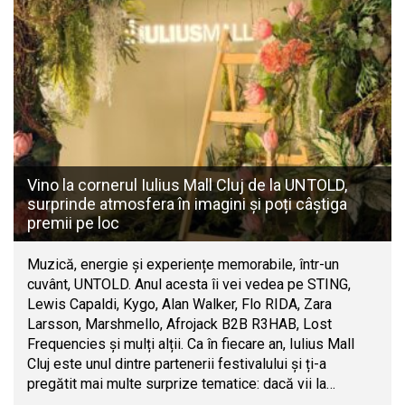
Vino la cornerul Iulius Mall Cluj de la UNTOLD,
surprinde atmosfera în imagini și poți câștiga
premii pe loc
Muzică, energie și experiențe memorabile, într-un
cuvânt, UNTOLD. Anul acesta îi vei vedea pe STING,
Lewis Capaldi, Kygo, Alan Walker, Flo RIDA, Zara
Larsson, Marshmello, Afrojack B2B R3HAB, Lost
Frequencies și mulți alții. Ca în fiecare an, Iulius Mall
Cluj este unul dintre partenerii festivalului și ți-a
pregătit mai multe surprize tematice: dacă vii la…