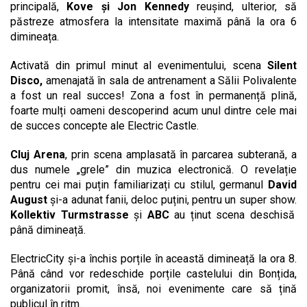
principală,
Kove și Jon Kennedy
reușind, ulterior, să
păstreze atmosfera la intensitate maximă până la ora 6
dimineața.
Activată din primul minut al evenimentului, scena
Silent
Disco,
amenajată în sala de antrenament a Sălii Polivalente
a fost un real succes! Zona a fost în permanență plină,
foarte mulți oameni descoperind acum unul dintre cele mai
de succes concepte ale Electric Castle.
Cluj Arena
, prin scena amplasată în parcarea subterană, a
dus numele „grele” din muzica electronică. O revelație
pentru cei mai puțin familiarizați cu stilul, germanul
David
August
și-a adunat fanii, deloc puțini, pentru un super show.
Kollektiv Turmstrasse
și
ABC
au ținut scena deschisă
până dimineață.
ElectricCity și-a închis porțile în această dimineață la ora 8.
Până când vor redeschide porțile castelului din Bonțida,
organizatorii promit, însă, noi evenimente care să țină
publicul în ritm.