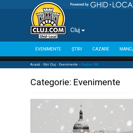
Cluj
EVENIMENTE
ȘTIRI
CAZARE
MANC
Acasă
»
Stiri Cluj
»
Evenimente
»
Pagina 180
Categorie:
Evenimente