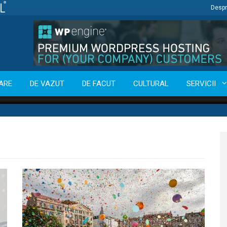
Despr
ARE
DE VAZUT
DE FACUT
CULTURAL
SERVICII