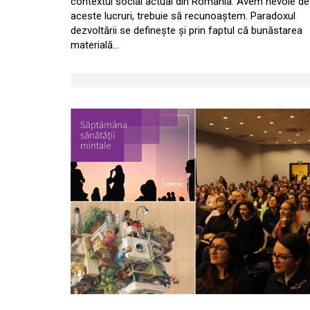
contextul social actual din România. Avem nevoie de
aceste lucruri, trebuie să recunoaștem. Paradoxul
dezvoltării se definește și prin faptul că bunăstarea
materială…