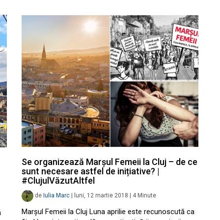
Se organizează Marșul Femeii la Cluj – de ce
sunt necesare astfel de inițiative? |
#ClujulVăzutAltfel
de
Iulia Marc
|
luni, 12 martie 2018
|
4
Minute
Marșul Femeii la Cluj Luna aprilie este recunoscută ca
ă