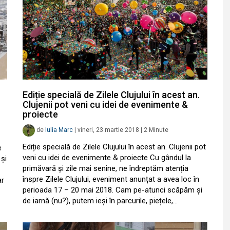
Ediție specială de Zilele Clujului în acest an.
Clujenii pot veni cu idei de evenimente &
proiecte
de
Iulia Marc
|
vineri, 23 martie 2018
|
2
Minute
Ediție specială de Zilele Clujului în acest an. Clujenii pot
e
veni cu idei de evenimente & proiecte Cu gândul la
și
primăvară și zile mai senine, ne îndreptăm atenția
înspre Zilele Clujului, eveniment anunțat a avea loc în
ar
perioada 17 – 20 mai 2018. Cam pe-atunci scăpăm și
de iarnă (nu?), putem ieși în parcurile, piețele,…