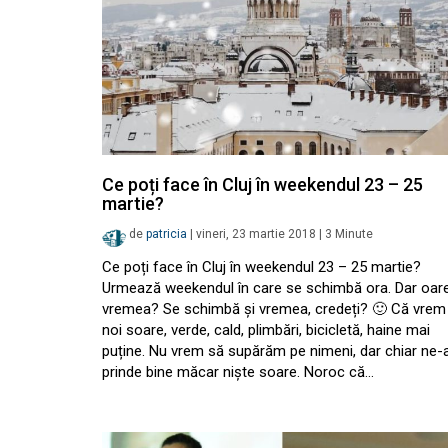
Ce poți face în Cluj în weekendul 23 – 25
martie?
de
patricia
|
vineri, 23 martie 2018
|
3
Minute
Ce poți face în Cluj în weekendul 23 – 25 martie?
Urmează weekendul în care se schimbă ora. Dar oar
vremea? Se schimbă și vremea, credeți? 🙂 Că vrem 
noi soare, verde, cald, plimbări, bicicletă, haine mai
puține. Nu vrem să supărăm pe nimeni, dar chiar ne-
prinde bine măcar niște soare. Noroc că…