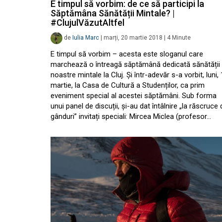
E timpul să vorbim: de ce să participi la
Săptămâna Sănătății Mintale? |
#ClujulVăzutAltfel
de
Iulia Marc
|
marți, 20 martie 2018
|
4
Minute
E timpul să vorbim – acesta este sloganul care
marchează o întreagă săptămână dedicată sănătății
noastre mintale la Cluj. Și într-adevăr s-a vorbit, luni,
martie, la Casa de Cultură a Studenților, ca prim
eveniment special al acestei săptămâni. Sub forma
unui panel de discuții, și-au dat întâlnire „la răscruce 
gânduri” invitați speciali: Mircea Miclea (profesor…