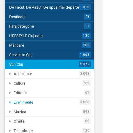
De Facut, De Vazut, De spus mai departe…
1.318
Destinații
43
Fără categorie
11
LIFESTYLE Cluj.com
180
Mancare
283
Servicii in Cluj
1.663
Stiri Cluj
5.372
Actualitate
3.093
Cultural
769
Editorial
61
Evenimente
3.526
Muzica
598
Oferte
88
Tehnologie
120