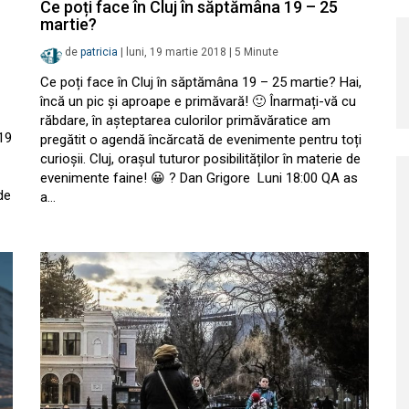
Ce poți face în Cluj în săptămâna 19 – 25
martie?
de
patricia
|
luni, 19 martie 2018
|
5
Minute
Ce poți face în Cluj în săptămâna 19 – 25 martie? Hai,
încă un pic și aproape e primăvară! 🙂 Înarmați-vă cu
răbdare, în așteptarea culorilor primăvăratice am
 19
pregătit o agendă încărcată de evenimente pentru toți
curioșii. Cluj, orașul tuturor posibilităților în materie de
evenimente faine! 😀 ? Dan Grigore Luni 18:00 QA as
de
a…