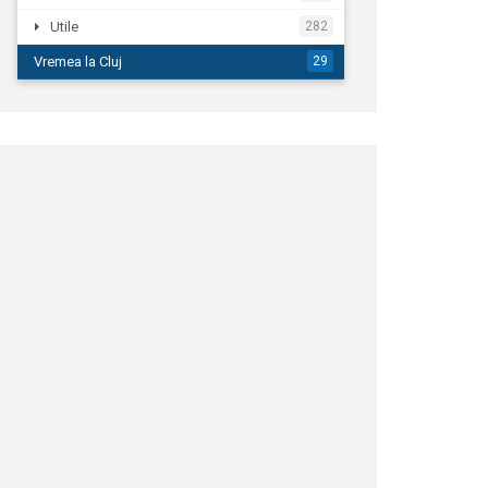
Utile
282
Vremea la Cluj
29