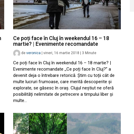
m
Ce poți face în Cluj în weekendul 16 – 18
martie? | Evenimente recomandate
de
veronica
|
vineri, 16 martie 2018
|
3
Minute
Ce poți face în Cluj în weekendul 16 – 18 martie? |
Evenimente recomandate ,,Ce poți face în Cluj?” a
devenit deja o întrebare retorică. Știm cu toții cât de
multe lucruri frumoase, care merită descoperite și
explorate, se găsesc în oraș. Clujul neștiut ne oferă
posibilități nelimitate de petrecere a timpului liber și
multe…