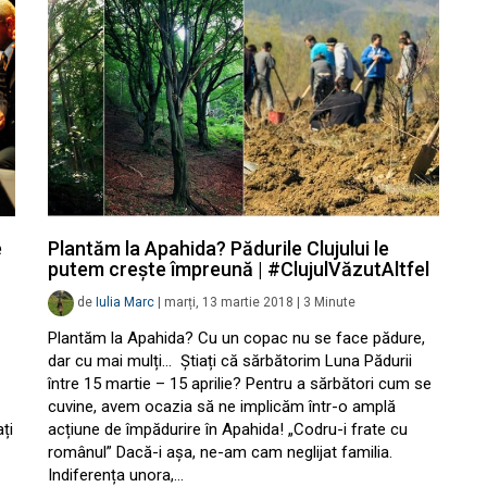
e
Plantăm la Apahida? Pădurile Clujului le
putem crește împreună | #ClujulVăzutAltfel
de
Iulia Marc
|
marți, 13 martie 2018
|
3
Minute
Plantăm la Apahida? Cu un copac nu se face pădure,
dar cu mai mulți… Știați că sărbătorim Luna Pădurii
între 15 martie – 15 aprilie? Pentru a sărbători cum se
cuvine, avem ocazia să ne implicăm într-o amplă
ți
acțiune de împădurire în Apahida! „Codru-i frate cu
românul” Dacă-i așa, ne-am cam neglijat familia.
Indiferența unora,…