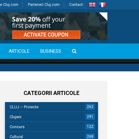
e Cluj.com
Parteneri Cluj.com
Contact
ARTICOLE
BUSINESS
CATEGORII ARTICOLE
CLUJ – Proiecte
262
Clujeni
291
Concurs
122
Cultural
268