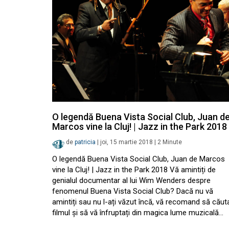
O legendă Buena Vista Social Club, Juan d
Marcos vine la Cluj! | Jazz in the Park 2018
de
patricia
|
joi, 15 martie 2018
|
2
Minute
O legendă Buena Vista Social Club, Juan de Marcos
vine la Cluj! | Jazz in the Park 2018 Vă amintiți de
genialul documentar al lui Wim Wenders despre
fenomenul Buena Vista Social Club? Dacă nu vă
amintiți sau nu l-ați văzut încă, vă recomand să căuta
filmul și să vă înfruptați din magica lume muzicală…