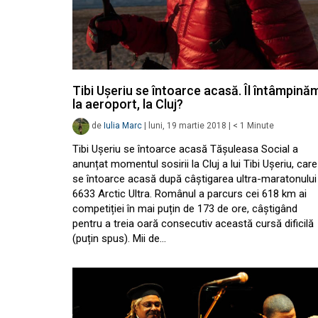
Tibi Ușeriu se întoarce acasă. Îl întâmpină
la aeroport, la Cluj?
de
Iulia Marc
|
luni, 19 martie 2018
|
< 1
Minute
Tibi Ușeriu se întoarce acasă Tășuleasa Social a
anunțat momentul sosirii la Cluj a lui Tibi Ușeriu, care
se întoarce acasă după câștigarea ultra-maratonului
6633 Arctic Ultra. Românul a parcurs cei 618 km ai
competiției în mai puțin de 173 de ore, câștigând
pentru a treia oară consecutiv această cursă dificilă
(puțin spus). Mii de…