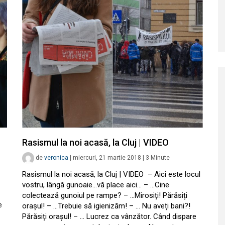
Rasismul la noi acasă, la Cluj | VIDEO
de
veronica
|
miercuri, 21 martie 2018
|
3
Minute
Rasismul la noi acasă, la Cluj | VIDEO – Aici este locul
vostru, lângă gunoaie…vă place aici… – …Cine
colectează gunoiul pe rampe? – …Mirosiți! Părăsiți
e
orașul! – …Trebuie să igienizăm! – … Nu aveți bani?!
Părăsiți orașul! – … Lucrez ca vânzător. Când dispare