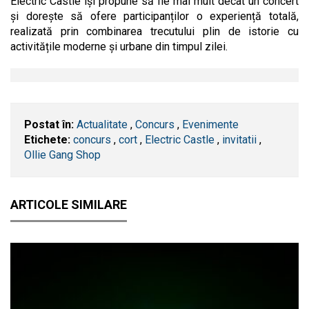
Electric Castle își propune să fie mai mult decât un concert
și dorește să ofere participanților o experiență totală,
realizată prin combinarea trecutului plin de istorie cu
activitățile moderne și urbane din timpul zilei.
Postat în:
Actualitate
,
Concurs
,
Evenimente
Etichete:
concurs
,
cort
,
Electric Castle
,
invitatii
,
Ollie Gang Shop
ARTICOLE SIMILARE