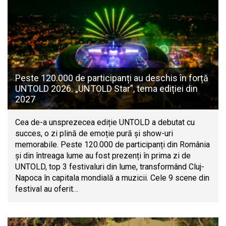
Peste 120.000 de participanți au deschis în forță
UNTOLD 2026. „UNTOLD Star”, tema ediției din
2027
Cea de-a unsprezecea ediție UNTOLD a debutat cu
succes, o zi plină de emoție pură și show-uri
memorabile. Peste 120.000 de participanți din România
și din întreaga lume au fost prezenți în prima zi de
UNTOLD, top 3 festivaluri din lume, transformând Cluj-
Napoca în capitala mondială a muzicii. Cele 9 scene din
festival au oferit…