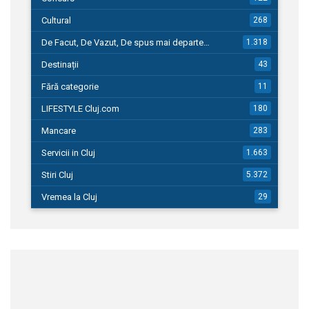
Cultural
268
De Facut, De Vazut, De spus mai departe…
1.318
Destinații
43
Fără categorie
11
LIFESTYLE Cluj.com
180
Mancare
283
Servicii in Cluj
1.663
Stiri Cluj
5.372
Vremea la Cluj
29