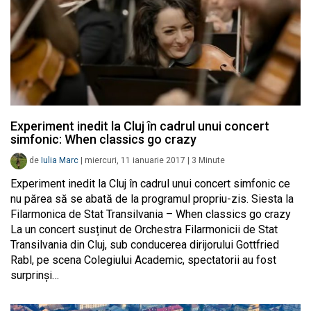
Experiment inedit la Cluj în cadrul unui concert
simfonic: When classics go crazy
de
Iulia Marc
|
miercuri, 11 ianuarie 2017
|
3
Minute
Experiment inedit la Cluj în cadrul unui concert simfonic ce
nu părea să se abată de la programul propriu-zis. Siesta la
Filarmonica de Stat Transilvania – When classics go crazy
La un concert susținut de Orchestra Filarmonicii de Stat
Transilvania din Cluj, sub conducerea dirijorului Gottfried
Rabl, pe scena Colegiului Academic, spectatorii au fost
surprinși…