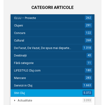
CATEGORII ARTICOLE
CLUJ – Proiecte
262
Clujeni
291
Concurs
122
Cultural
268
De Facut, De Vazut, De spus mai departe…
1.318
Destinații
43
Fără categorie
11
LIFESTYLE Cluj.com
180
Mancare
283
Servicii in Cluj
1.663
Stiri Cluj
5.372
Actualitate
3.093