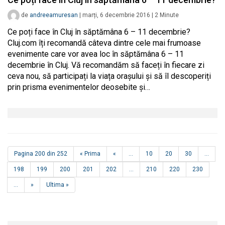
de
andreeamuresan
|
marți, 6 decembrie 2016
|
2
Minute
Ce poți face în Cluj în săptămâna 6 – 11 decembrie?
Cluj.com îți recomandă câteva dintre cele mai frumoase
evenimente care vor avea loc în săptămâna 6 – 11
decembrie în Cluj. Vă recomandăm să faceți în fiecare zi
ceva nou, să participați la viața orașului și să îl descoperiți
prin prisma evenimentelor deosebite și…
Pagina 200 din 252
« Prima
«
...
10
20
30
...
198
199
200
201
202
...
210
220
230
...
»
Ultima »