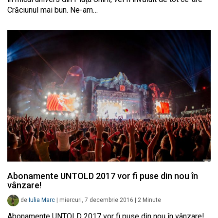
Crăciunul mai bun. Ne-am…
Abonamente UNTOLD 2017 vor fi puse din nou în
vânzare!
de
Iulia Marc
|
miercuri, 7 decembrie 2016
|
2
Minute
Abonamente UNTOLD 2017 vor fi puse din nou în vânzare!