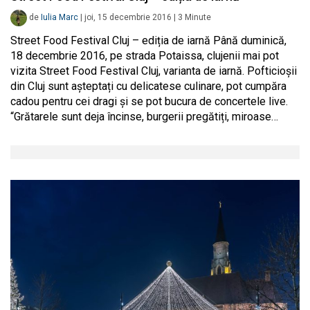
de
Iulia Marc
|
joi, 15 decembrie 2016
|
3
Minute
Street Food Festival Cluj – ediția de iarnă Până duminică,
18 decembrie 2016, pe strada Potaissa, clujenii mai pot
vizita Street Food Festival Cluj, varianta de iarnă. Pofticioșii
din Cluj sunt așteptați cu delicatese culinare, pot cumpăra
cadou pentru cei dragi și se pot bucura de concertele live.
“Grătarele sunt deja încinse, burgerii pregătiți, miroase…