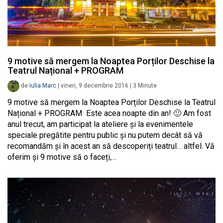
9 motive să mergem la Noaptea Porților Deschise la
Teatrul Național + PROGRAM
de
Iulia Marc
|
vineri, 9 decembrie 2016
|
3
Minute
9 motive să mergem la Noaptea Porților Deschise la Teatrul
Național + PROGRAM Este acea noapte din an! 🙂 Am fost
anul trecut, am participat la ateliere și la evenimentele
speciale pregătite pentru public și nu putem decât să vă
recomandăm și în acest an să descoperiți teatrul… altfel. Vă
oferim și 9 motive să o faceți,…