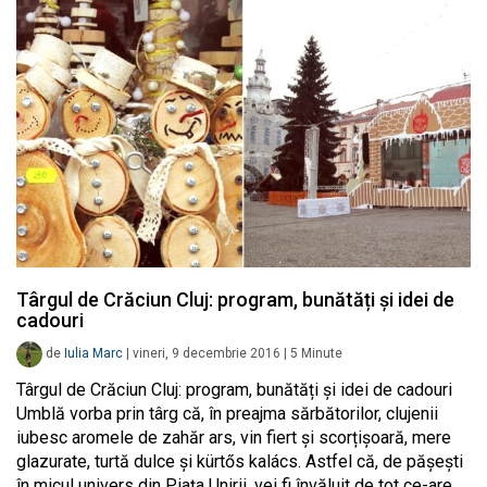
Târgul de Crăciun Cluj: program, bunătăți și idei de
cadouri
de
Iulia Marc
|
vineri, 9 decembrie 2016
|
5
Minute
Târgul de Crăciun Cluj: program, bunătăți și idei de cadouri
Umblă vorba prin târg că, în preajma sărbătorilor, clujenii
iubesc aromele de zahăr ars, vin fiert și scorțișoară, mere
glazurate, turtă dulce și kürtős kalács. Astfel că, de pășești
în micul univers din Piața Unirii, vei fi învăluit de tot ce-are