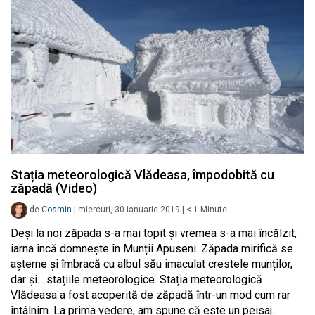
Stația meteorologică Vlădeasa, împodobită cu
zăpadă (Video)
de
Cosmin
|
miercuri, 30 ianuarie 2019
|
< 1
Minute
Deși la noi zăpada s-a mai topit și vremea s-a mai încălzit,
iarna încă domnește în Munții Apuseni. Zăpada mirifică se
așterne și îmbracă cu albul său imaculat crestele munților,
dar și….stațiile meteorologice. Stația meteorologică
Vlădeasa a fost acoperită de zăpadă într-un mod cum rar
întâlnim. La prima vedere, am spune că este un peisaj…