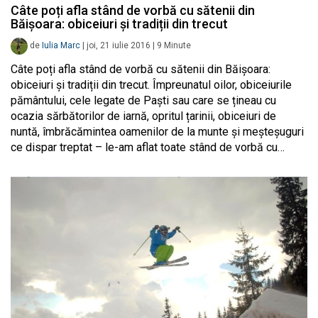
Câte poți afla stând de vorbă cu sătenii din
Băișoara: obiceiuri și tradiții din trecut
de
Iulia Marc
|
joi, 21 iulie 2016
|
9
Minute
Câte poți afla stând de vorbă cu sătenii din Băișoara:
obiceiuri și tradiții din trecut. Împreunatul oilor, obiceiurile
pământului, cele legate de Paști sau care se țineau cu
ocazia sărbătorilor de iarnă, opritul țarinii, obiceiuri de
nuntă, îmbrăcămintea oamenilor de la munte și meșteșuguri
ce dispar treptat – le-am aflat toate stând de vorbă cu…