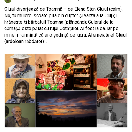
Clujul divorțează de Toamnă – de Elena Stan Clujul (calm):
No, tu muiere, scoate pita din cuptor și varza a la Cluj și
hrănește-ți bărbatul! Toamna (plângând): Gulerul de la
cămașă este pătat cu rujul Cetățuiei. Ai fost la ea, iar pe
mine m-ai mințit că ai o ședință de lucru. Afemeiatule! Clujul
(ardelean răbdător):…