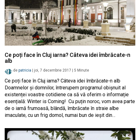
Ce poți face în Cluj iarna? Câteva idei îmbrăcate-n
alb
de
patricia
|
joi, 7 decembrie 2017
|
5
Minute
Ce poți face în Cluj iarna? Câteva idei îmbrăcate-n alb
Doamnelor și domnilor, întrerupem programul obișnuit al
existenței voastre cotidiene ca să vă oferim o informație
esențială: Winter is Coming! Cu puțin noroc, vom avea parte
de o iarnă frumoasă, blândă, îmbrăcate în straie albe
imaculate, cu un frig domol, numai bun de ieșit din…