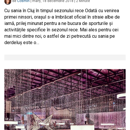
de
Cosmin
|
marți, 18 decembrie 2018
|
2
Minute
Cu sania în Cluj în timpul sezonului rece Odată cu venirea
primei ninsori, orașul s-a îmbrăcat oficial în straie albe de
iarnă, prilej minunat pentru a ne bucura de sporturile și
activitățile specifice în sezonul rece. Mai ales pentru cei
mai mici dintre noi, o astfel de zi petrecută cu sania pe
derdeluș este o…