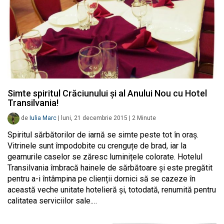
Simte spiritul Crăciunului și al Anului Nou cu Hotel
Transilvania!
de
Iulia Marc
|
luni, 21 decembrie 2015
|
2
Minute
Spiritul sărbătorilor de iarnă se simte peste tot în oraș.
Vitrinele sunt împodobite cu crenguțe de brad, iar la
geamurile caselor se zăresc luminițele colorate. Hotelul
Transilvania îmbracă hainele de sărbătoare și este pregătit
pentru a-i întâmpina pe clienții dornici să se cazeze în
această veche unitate hotelieră și, totodată, renumită pentru
calitatea serviciilor sale.…