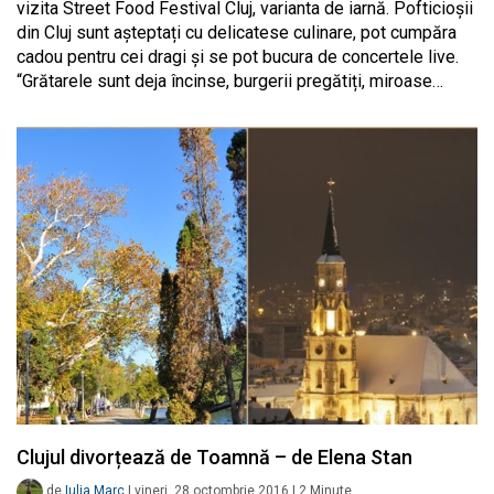
vizita Street Food Festival Cluj, varianta de iarnă. Pofticioșii
din Cluj sunt așteptați cu delicatese culinare, pot cumpăra
cadou pentru cei dragi și se pot bucura de concertele live.
“Grătarele sunt deja încinse, burgerii pregătiți, miroase…
Clujul divorțează de Toamnă – de Elena Stan
de
Iulia Marc
|
vineri, 28 octombrie 2016
|
2
Minute