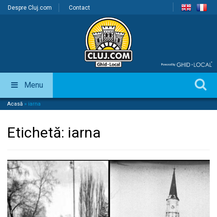
Despre Cluj.com
Contact
Menu
Acasă
»
iarna
Etichetă:
iarna