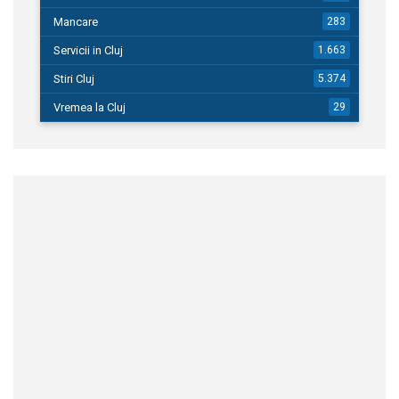
Mancare
283
Servicii in Cluj
1.663
Stiri Cluj
5.374
Vremea la Cluj
29