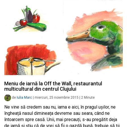
Meniu de iarnă la Off the Wall, restaurantul
multicultural din centrul Clujului
de
Iulia Marc
|
miercuri, 25 noiembrie 2015
|
2
Minute
Ne vine să credem sau nu, iarna e aici, în pragul ușilor, ne
îngheață nasul dimineața devreme sau seara, când ne
întoarcem spre casă. Unii, mai precauți, s-au pregătit deja
de iarnă și știu că de vrei să fii o gazdă bună, trebuie să ții