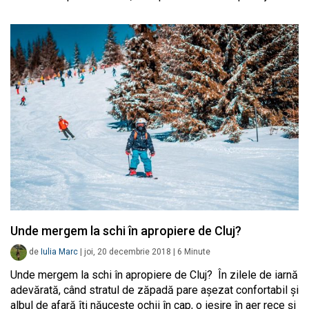
Unde mergem la schi în apropiere de Cluj?
de
Iulia Marc
|
joi, 20 decembrie 2018
|
6
Minute
Unde mergem la schi în apropiere de Cluj? În zilele de iarnă
adevărată, când stratul de zăpadă pare așezat confortabil și
albul de afară îți năucește ochii în cap, o ieșire în aer rece și