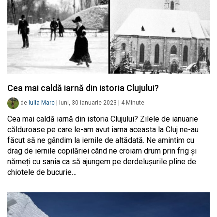
Cea mai caldă iarnă din istoria Clujului?
de
Iulia Marc
|
luni, 30 ianuarie 2023
|
4
Minute
Cea mai caldă iarnă din istoria Clujului? Zilele de ianuarie
călduroase pe care le-am avut iarna aceasta la Cluj ne-au
făcut să ne gândim la iernile de altădată. Ne amintim cu
drag de iernile copilăriei când ne croiam drum prin frig și
nămeți cu sania ca să ajungem pe derdelușurile pline de
chiotele de bucurie…