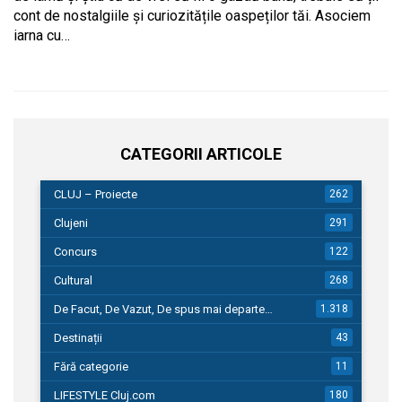
cont de nostalgiile și curiozitățile oaspeților tăi. Asociem
iarna cu…
CATEGORII ARTICOLE
CLUJ – Proiecte
262
Clujeni
291
Concurs
122
Cultural
268
De Facut, De Vazut, De spus mai departe…
1.318
Destinații
43
Fără categorie
11
LIFESTYLE Cluj.com
180