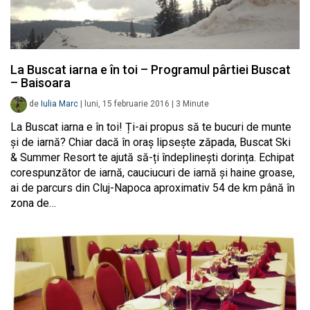
La Buscat iarna e în toi – Programul pârtiei Buscat
– Baisoara
de
Iulia Marc
|
luni, 15 februarie 2016
|
3
Minute
La Buscat iarna e în toi! Ți-ai propus să te bucuri de munte
și de iarnă? Chiar dacă în oraș lipsește zăpada, Buscat Ski
& Summer Resort te ajută să-ți îndeplinești dorința. Echipat
corespunzător de iarnă, cauciucuri de iarnă și haine groase,
ai de parcurs din Cluj-Napoca aproximativ 54 de km până în
zona de…