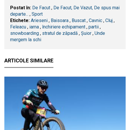
Postat în:
De Facut
,
De Facut, De Vazut, De spus mai
departe...
,
Sport
Etichete:
Arieseni
,
Baisoara
,
Buscat
,
Cavnic
,
​Cluj
,
Feleacu
,
iarna
,
închiriere echipament
,
partii
,
snowboarding
,
stratul de zăpadă
,
Șuior
,
Unde
mergem la schi
ARTICOLE SIMILARE