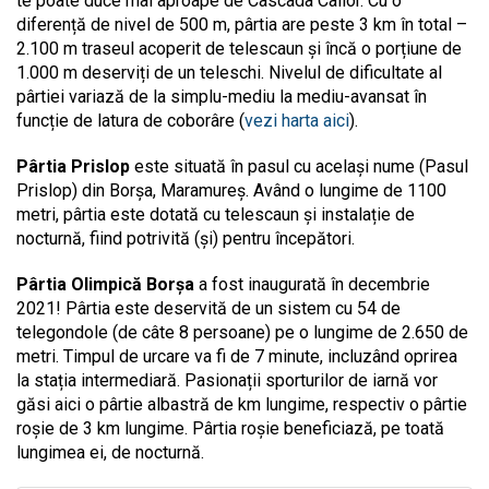
te poate duce mai aproape de Cascada Cailor. Cu o
diferență de nivel de 500 m, pârtia are peste 3 km în total –
2.100 m traseul acoperit de telescaun și încă o porțiune de
1.000 m deserviți de un teleschi. Nivelul de dificultate al
pârtiei variază de la simplu-mediu la mediu-avansat în
funcție de latura de coborâre (
vezi harta aici
).
Pârtia Prislop
este situată în pasul cu același nume (Pasul
Prislop) din Borșa, Maramureș. Având o lungime de 1100
metri, pârtia este dotată cu telescaun și instalație de
nocturnă, fiind potrivită (și) pentru începători.
Pârtia Olimpică Borșa
a fost inaugurată în decembrie
2021! Pârtia este deservită de un sistem cu 54 de
telegondole (de câte 8 persoane) pe o lungime de 2.650 de
metri. Timpul de urcare va fi de 7 minute, incluzând oprirea
la stația intermediară. Pasionații sporturilor de iarnă vor
găsi aici o pârtie albastră de km lungime, respectiv o pârtie
roșie de 3 km lungime. Pârtia roșie beneficiază, pe toată
lungimea ei, de nocturnă.