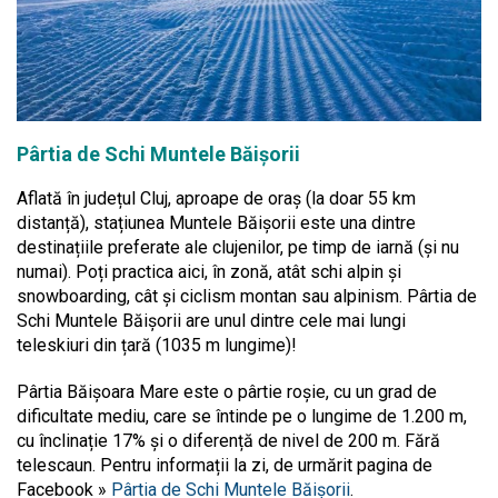
Pârtia de Schi Muntele Băișorii
Aflată în județul Cluj, aproape de oraș (la doar 55 km
distanță), stațiunea Muntele Băișorii este una dintre
destinațiile preferate ale clujenilor, pe timp de iarnă (și nu
numai). Poți practica aici, în zonă, atât schi alpin și
snowboarding, cât și ciclism montan sau alpinism. Pârtia de
Schi Muntele Băișorii are unul dintre cele mai lungi
teleskiuri din țară (1035 m lungime)!
Pârtia Băișoara Mare este o pârtie roșie, cu un grad de
dificultate mediu, care se întinde pe o lungime de 1.200 m,
cu înclinație 17% și o diferență de nivel de 200 m. Fără
telescaun. Pentru informații la zi, de urmărit pagina de
Facebook »
Pârtia de Schi Muntele Băișorii
.