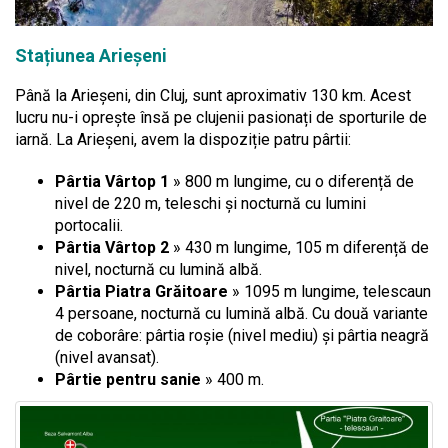
Stațiunea Arieșeni
Până la Arieșeni, din Cluj, sunt aproximativ 130 km. Acest
lucru nu-i oprește însă pe clujenii pasionați de sporturile de
iarnă. La Arieșeni, avem la dispoziție patru pârtii:
Pârtia Vârtop 1
» 800 m lungime, cu o diferență de
nivel de 220 m, teleschi și nocturnă cu lumini
portocalii.
Pârtia Vârtop 2
» 430 m lungime, 105 m diferență de
nivel, nocturnă cu lumină albă.
Pârtia Piatra Grăitoare
» 1095 m lungime, telescaun
4 persoane, nocturnă cu lumină albă. Cu două variante
de coborâre: pârtia roșie (nivel mediu) și pârtia neagră
(nivel avansat).
Pârtie pentru sanie
» 400 m.