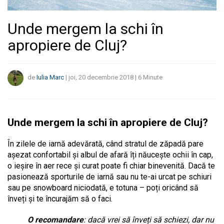
Unde mergem la schi în
apropiere de Cluj?
de
Iulia Marc
|
joi, 20 decembrie 2018
|
6
Minute
Unde mergem la schi în apropiere de Cluj?
În zilele de iarnă adevărată, când stratul de zăpadă pare
așezat confortabil și albul de afară îți năucește ochii în cap,
o ieșire în aer rece și curat poate fi chiar binevenită. Dacă te
pasionează sporturile de iarnă sau nu te-ai urcat pe schiuri
sau pe snowboard niciodată, e totuna – poți oricând să
înveți și te încurajăm să o faci.
O recomandare
: dacă vrei să înveți să schiezi, dar nu