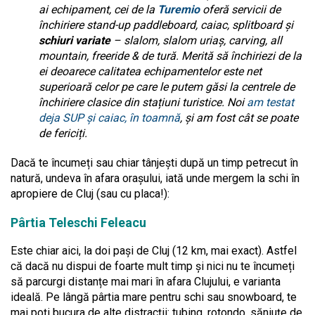
ai echipament, cei de la
Turemio
oferă servicii de
închiriere stand-up paddleboard, caiac, splitboard și
schiuri variate
– slalom, slalom uriaș, carving, all
mountain, freeride & de tură. Merită să închiriezi de la
ei deoarece calitatea echipamentelor este net
superioară celor pe care le putem găsi la centrele de
închiriere clasice din stațiuni turistice. Noi
am testat
deja SUP și caiac, în toamnă
, și am fost cât se poate
de fericiți.
Dacă te încumeți sau chiar tânjești după un timp petrecut în
natură, undeva în afara orașului, iată unde mergem la schi în
apropiere de Cluj (sau cu placa!):
Pârtia Teleschi Feleacu
Este chiar aici, la doi pași de Cluj (12 km, mai exact). Astfel
că dacă nu dispui de foarte mult timp și nici nu te încumeți
să parcurgi distanțe mai mari în afara Clujului, e varianta
ideală. Pe lângă pârtia mare pentru schi sau snowboard, te
mai poți bucura de alte distracții: tubing, rotondo, săniuțe de