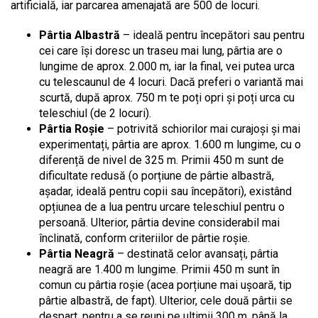
artificială, iar parcarea amenajată are 500 de locuri.
Pârtia Albastră
– ideală pentru începători sau pentru
cei care își doresc un traseu mai lung, pârtia are o
lungime de aprox. 2.000 m, iar la final, vei putea urca
cu telescaunul de 4 locuri. Dacă preferi o variantă mai
scurtă, după aprox. 750 m te poți opri și poți urca cu
teleschiul (de 2 locuri).
Pârtia Roșie
– potrivită schiorilor mai curajoși și mai
experimentați, pârtia are aprox. 1.600 m lungime, cu o
diferență de nivel de 325 m. Primii 450 m sunt de
dificultate redusă (o porțiune de pârtie albastră,
așadar, ideală pentru copii sau începători), existând
opțiunea de a lua pentru urcare teleschiul pentru o
persoană. Ulterior, pârtia devine considerabil mai
înclinată, conform criteriilor de pârtie roșie.
Pârtia Neagră
– destinată celor avansați, pârtia
neagră are 1.400 m lungime. Primii 450 m sunt în
comun cu pârtia roșie (acea porțiune mai ușoară, tip
pârtie albastră, de fapt). Ulterior, cele două pârtii se
despart, pentru a se reuni pe ultimii 300 m, până la