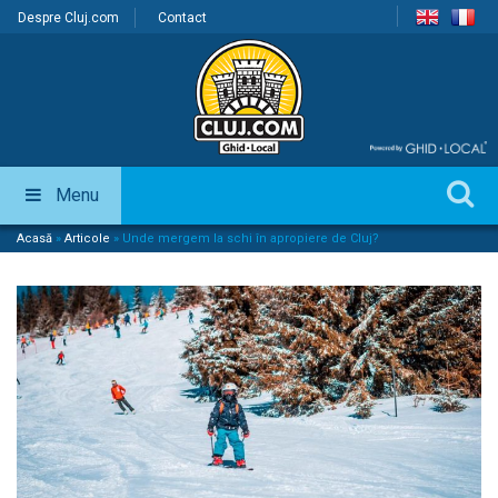
Despre Cluj.com
Contact
Menu
Acasă
»
Articole
»
Unde mergem la schi în apropiere de Cluj?