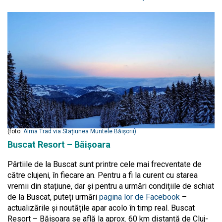
(foto:
Alma Trad via Stațiunea Muntele Băișorii)
Buscat Resort – Băișoara
Pârtiile de la Buscat sunt printre cele mai frecventate de
către clujeni, în fiecare an. Pentru a fi la curent cu starea
vremii din stațiune, dar și pentru a urmări condițiile de schiat
de la Buscat, puteți urmări
pagina lor de Facebook
–
actualizările și noutățile apar acolo în timp real. Buscat
Resort – Băișoara se află la aprox. 60 km distanță de Cluj-