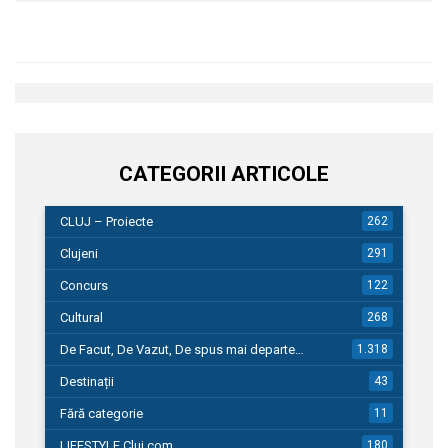
CATEGORII ARTICOLE
CLUJ – Proiecte
262
Clujeni
291
Concurs
122
Cultural
268
De Facut, De Vazut, De spus mai departe…
1.318
Destinații
43
Fără categorie
11
LIFESTYLE Cluj.com
180