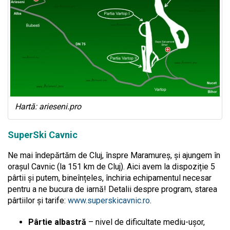
Hartă: arieseni.pro
SuperSki Cavnic
Ne mai îndepărtăm de Cluj, înspre Maramureș, și ajungem în
orașul Cavnic (la 151 km de Cluj). Aici avem la dispoziție 5
pârtii și putem, bineînțeles, închiria echipamentul necesar
pentru a ne bucura de iarnă! Detalii despre program, starea
pârtiilor și tarife:
www.superskicavnic.ro
.
Pârtie albastră
– nivel de dificultate mediu-ușor,