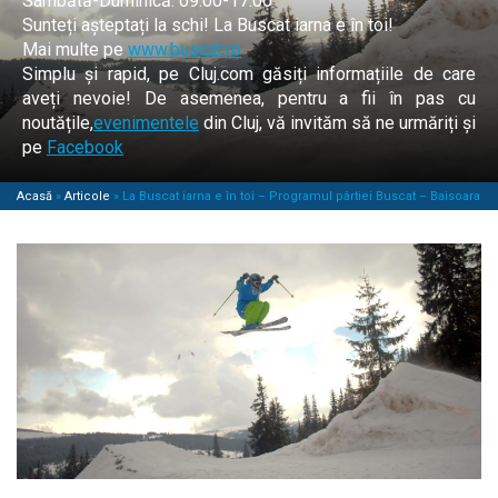
Sâmbătă-Duminică: 09:00-17:00
Sunteți așteptați la schi! La Buscat iarna e în toi!
Mai multe pe
www.buscat.ro
Simplu și rapid, pe Cluj.com găsiți informațiile de care
aveți nevoie! De asemenea, pentru a fii în pas cu
noutățile,
evenimentele
din Cluj, vă invităm să ne urmăriți și
pe
Facebook
Acasă
»
Articole
»
La Buscat iarna e în toi – Programul pârtiei Buscat – Baisoara