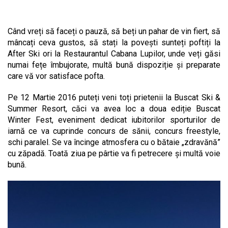
Când vreți să faceți o pauză, să beți un pahar de vin fiert, să
mâncați ceva gustos, să stați la povești sunteți poftiți la
After Ski ori la Restaurantul Cabana Lupilor, unde veți găsi
numai fețe îmbujorate, multă bună dispoziție și preparate
care vă vor satisface pofta.
Pe 12 Martie 2016 puteți veni toți prietenii la Buscat Ski &
Summer Resort, căci va avea loc a doua ediție Buscat
Winter Fest, eveniment dedicat iubitorilor sporturilor de
iarnă ce va cuprinde concurs de sănii, concurs freestyle,
schi paralel. Se va încinge atmosfera cu o bătaie „zdravănă”
cu zăpadă. Toată ziua pe pârtie va fi petrecere și multă voie
bună.