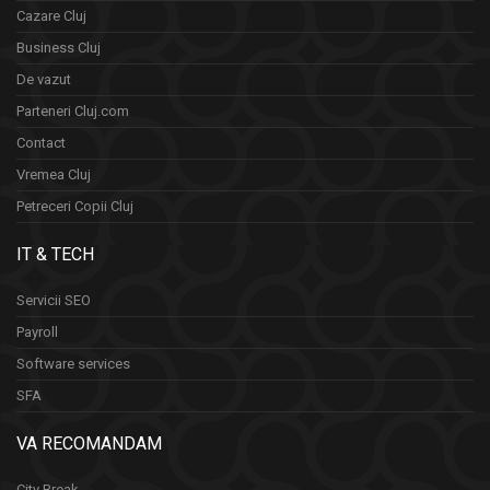
Cazare Cluj
Business Cluj
De vazut
Parteneri Cluj.com
Contact
Vremea Cluj
Petreceri Copii Cluj
IT & TECH
Servicii SEO
Payroll
Software services
SFA
VA RECOMANDAM
City Break