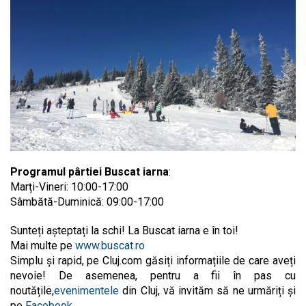
Programul pârtiei Buscat iarna
:
Marți-Vineri: 10:00-17:00
Sâmbătă-Duminică: 09:00-17:00
Sunteți așteptați la schi! La Buscat iarna e în toi!
Mai multe pe
www.buscat.ro
Simplu și rapid, pe Cluj.com găsiți informațiile de care aveți
nevoie! De asemenea, pentru a fii în pas cu
noutățile,
evenimentele
din Cluj, vă invităm să ne urmăriți și
pe
Facebook