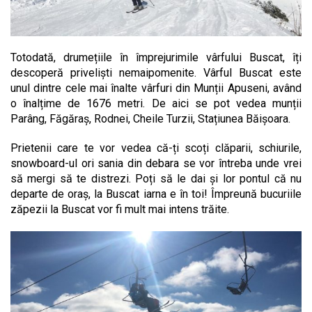
Totodată, drumețiile în împrejurimile vârfului Buscat, îți
descoperă priveliști nemaipomenite. Vârful Buscat este
unul dintre cele mai înalte vârfuri din Munții Apuseni, având
o înalțime de 1676 metri. De aici se pot vedea munții
Parâng, Făgăraș, Rodnei, Cheile Turzii, Stațiunea Băișoara.
Prietenii care te vor vedea că-ți scoți clăparii, schiurile,
snowboard-ul ori sania din debara se vor întreba unde vrei
să mergi să te distrezi. Poți să le dai și lor pontul că nu
departe de oraș, la Buscat iarna e în toi! Împreună bucuriile
zăpezii la Buscat vor fi mult mai intens trăite.