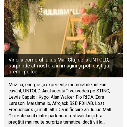
Vino la cornerul Iulius Mall Cluj de la UNTOLD,
surprinde atmosfera în imagini și poți câștiga
premii pe loc
Muzică, energie și experiențe memorabile, într-un
cuvânt, UNTOLD. Anul acesta îi vei vedea pe STING,
Lewis Capaldi, Kygo, Alan Walker, Flo RIDA, Zara
Larsson, Marshmello, Afrojack B2B R3HAB, Lost
Frequencies și mulți alții. Ca în fiecare an, Iulius Mall
Cluj este unul dintre partenerii festivalului și ți-a
pregătit mai multe surprize tematice: dacă vii la…