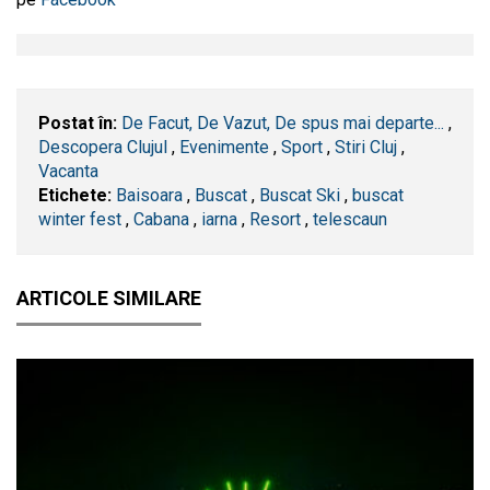
Postat în:
De Facut, De Vazut, De spus mai departe...
,
Descopera Clujul
,
Evenimente
,
Sport
,
Stiri Cluj
,
Vacanta
Etichete:
Baisoara
,
Buscat
,
Buscat Ski
,
buscat
winter fest
,
Cabana
,
iarna
,
Resort
,
telescaun
ARTICOLE SIMILARE