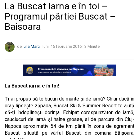
La Buscat iarna e în toi –
Programul pârtiei Buscat –
Baisoara
de
Iulia Marc
|
luni, 15 februarie 2016
|
3
Minute
La Buscat iarna e în toi!
Ți-ai propus să te bucuri de munte și de iarnă? Chiar dacă în
oraș lipsește zăpada, Buscat Ski & Summer Resort te ajută
să-ți îndeplinești dorința. Echipat corespunzător de iarnă,
cauciucuri de iarnă și haine groase, ai de parcurs din Cluj-
Napoca aproximativ 54 de km până în zona de agrement
Buscat, situată pe vârful Buscat, din comuna Băișoara,