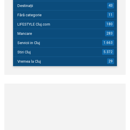
Destinații
43
Fără categorie
11
LIFESTYLE Cluj.com
180
Mancare
283
Servicii in Cluj
1.663
Stiri Cluj
5.372
Vremea la Cluj
29