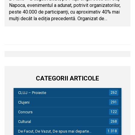
Napoca, evenimentul a adunat, potrivit organizatorilor,
peste 40.000 de participanți, cu aproximativ 40% mai
mulți decât la ediția precedentă. Organizat de…
CATEGORII ARTICOLE
CLUJ – Proiecte
262
Clujeni
291
Concurs
122
Cultural
268
De Facut, De Vazut, De spus mai departe…
1.318