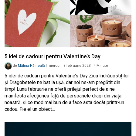
5 idei de cadouri pentru Valentine’s Day
de
Mălina Hăineală
|
miercuri, 8 februarie 2023
|
4
Minute
5 idei de cadouri pentru Valentine’s Day Ziua îndrăgostiților
și Dragobetele ne bat la ușă, dar noi ne-am pregătit din
timp! Luna februarie ne oferă prilejul perfect de a ne
manifesta afecțiunea față de persoanele dragi din viața
noastră, și ce mod mai bun de a face asta decât printr-un
cadou. Fie el un obiect…