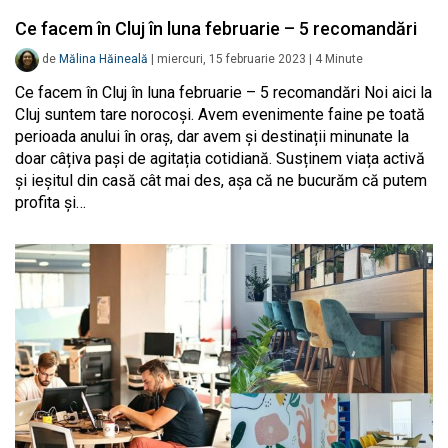
Ce facem în Cluj în luna februarie – 5 recomandări
de
Mălina Hăineală
|
miercuri, 15 februarie 2023
|
4
Minute
Ce facem în Cluj în luna februarie – 5 recomandări Noi aici la
Cluj suntem tare norocoși. Avem evenimente faine pe toată
perioada anului în oraș, dar avem și destinații minunate la
doar câțiva pași de agitația cotidiană. Susținem viața activă
și ieșitul din casă cât mai des, așa că ne bucurăm că putem
profita și…