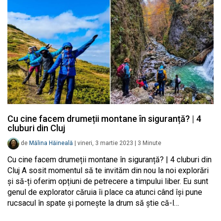
Cu cine facem drumeții montane în siguranță? | 4
cluburi din Cluj
de
Mălina Hăineală
|
vineri, 3 martie 2023
|
3
Minute
Cu cine facem drumeții montane în siguranță? | 4 cluburi din
Cluj A sosit momentul să te invităm din nou la noi explorări
și să-ți oferim opțiuni de petrecere a timpului liber. Eu sunt
genul de explorator căruia îi place ca atunci când își pune
rucsacul în spate și pornește la drum să știe că-l…