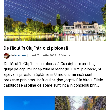
De făcut în Cluj într-o zi ploioasă
de
loredana
|
marți, 7 martie 2023
|
5
Minute
De făcut în Cluj într-o zi ploioasă Cu căștile-n urechi și
gluga pe cap îmi încep ziua la redacție. E o zi ploioasă, și
așa va fi și restul săptămânii. Urmele iernii încă sunt
prezente prin oraș, iar frigul ne ține „captivi” în birou. Zilele
călduroase și pline de soare sunt încă în concediu prin…