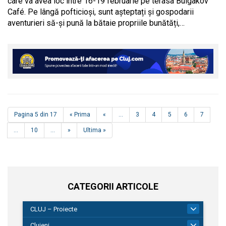
care va avea loc între 16-19 februarie pe terasa Bulgakov
Café. Pe lângă pofticioși, sunt așteptați și gospodarii
aventurieri să-și pună la bătaie propriile bunătăți,…
Pagina 5 din 17
« Prima
«
...
3
4
5
6
7
...
10
...
»
Ultima »
CATEGORII ARTICOLE
CLUJ – Proiecte
262
Clujeni
291