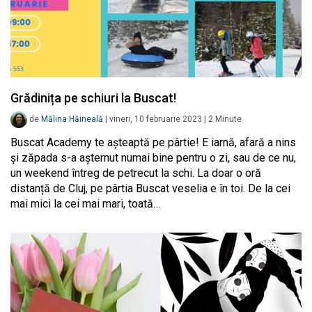
Grădinița pe schiuri la Buscat!
de
Mălina Hăineală
|
vineri, 10 februarie 2023
|
2
Minute
Buscat Academy te așteaptă pe pârtie! E iarnă, afară a nins
și zăpada s-a așternut numai bine pentru o zi, sau de ce nu,
un weekend întreg de petrecut la schi. La doar o oră
distanță de Cluj, pe pârtia Buscat veselia e în toi. De la cei
mai mici la cei mai mari, toată…