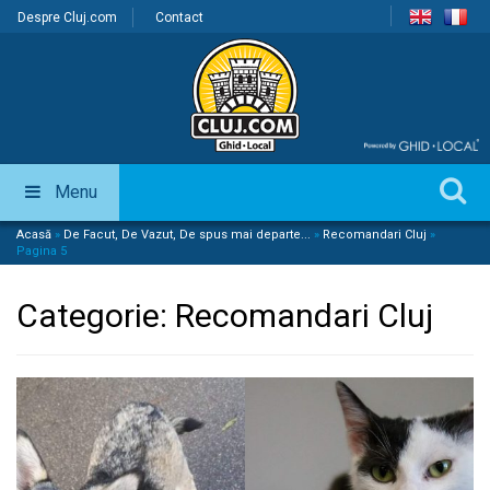
Despre Cluj.com
Contact
Menu
Acasă
»
De Facut, De Vazut, De spus mai departe...
»
Recomandari Cluj
»
Pagina 5
Categorie:
Recomandari Cluj