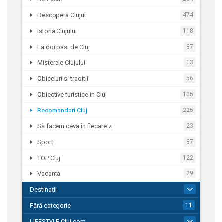
Descopera Clujul
474
Istoria Clujului
118
La doi pasi de Cluj
87
Misterele Clujului
13
Obiceiuri si traditii
56
Obiective turistice in Cluj
105
Recomandari Cluj
225
Să facem ceva în fiecare zi
23
Sport
87
TOP Cluj
122
Vacanta
29
Destinații
43
Fără categorie
11
LIFESTYLE Cluj.com
180