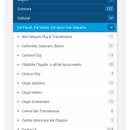
Concurs
122
Cultural
268
De Facut, De Vazut, De spus mai departe…
1.318
Altii despre Cluj & Transilvania
17
Cafenele, Ceainarii, Baruri
91
Cartiere Cluj
14
Clădirile Clujului: o altfel de poveste
38
Cluburi Cluj
4
Clujul artiștilor
15
Clujul ideilor
12
Clujul Sustenabil
75
Crame din Transilvania
8
Curtile interioare ale Clujului
9
De Facut
204