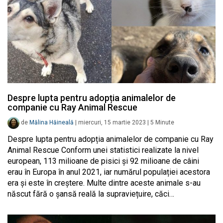
Despre lupta pentru adopția animalelor de
companie cu Ray Animal Rescue
de
Mălina Hăineală
|
miercuri, 15 martie 2023
|
5
Minute
Despre lupta pentru adopția animalelor de companie cu Ray
Animal Rescue Conform unei statistici realizate la nivel
european, 113 milioane de pisici și 92 milioane de câini
erau în Europa în anul 2021, iar numărul populației acestora
era și este în creștere. Multe dintre aceste animale s-au
născut fără o șansă reală la supraviețuire, căci…