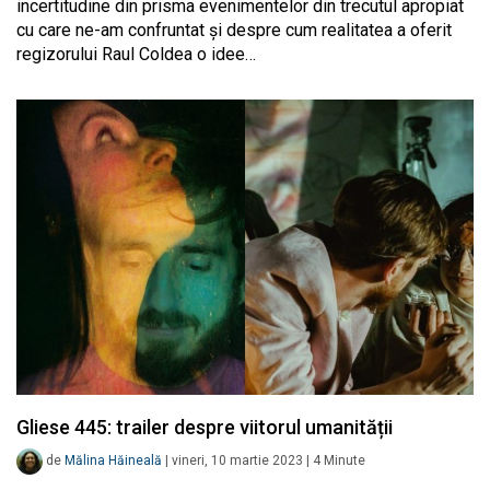
incertitudine din prisma evenimentelor din trecutul apropiat
cu care ne-am confruntat și despre cum realitatea a oferit
regizorului Raul Coldea o idee…
Gliese 445: trailer despre viitorul umanității
de
Mălina Hăineală
|
vineri, 10 martie 2023
|
4
Minute