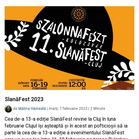
SlanăFest 2023
de
Mălina Hăineală
|
marți, 7 februarie 2023
|
2
Minute
Cea de-a 13-a ediție SlanăFest revine la Cluj în luna
februarie Clujul își așteaptă și în acest an pofticioșii să ia
parte la cea de-a 13-a ediție a evenimentului SlanăFest