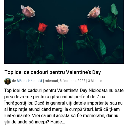
Top idei de cadouri pentru Valentine’s Day
de
Mălina Hăineală
|
miercuri, 8 februarie 2023
|
3
Minute
Top idei de cadouri pentru Valentine’s Day Niciodată nu este
prea devreme pentru a găsi cadoul perfect de Ziua
Îndrăgostiților. Dacă în general uiți datele importante sau nu
ai inspirație atunci când mergi la cumpărături, iată că ți-am
luat-o înainte. Vrei ca anul acesta să fie memorabil, dar nu
știi de unde să începi? Haide…