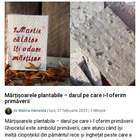
Mărțișoarele plantabile – darul pe care i-l oferim
primăverii
de
Mălina Hăineală
|
luni, 27 februarie 2023
|
3
Minute
Mărțișoarele plantabile – darul pe care i-l oferim primăverii
Ghiocelul este simbolul primăverii, care atunci când își
înalță clopoțelul din pământul rece și înghețat peste care a