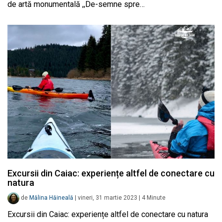
de artă monumentală ,,De-semne spre…
Excursii din Caiac: experiențe altfel de conectare cu
natura
de
Mălina Hăineală
|
vineri, 31 martie 2023
|
4
Minute
Excursii din Caiac: experiențe altfel de conectare cu natura