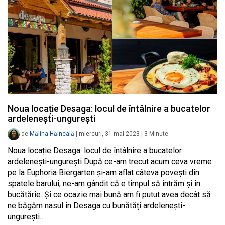
Noua locație Desaga: locul de întâlnire a bucatelor
ardelenești-ungurești
de
Mălina Hăineală
|
miercuri, 31 mai 2023
|
3
Minute
Noua locație Desaga: locul de întâlnire a bucatelor
ardelenești-ungurești După ce-am trecut acum ceva vreme
pe la Euphoria Biergarten și-am aflat câteva povești din
spatele barului, ne-am gândit că e timpul să intrăm și în
bucătărie. Și ce ocazie mai bună am fi putut avea decât să
ne băgăm nasul în Desaga cu bunătăți ardelenești-
ungurești…