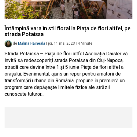
Întâmpină vara în stil floral la Piața de flori altfel, pe
strada Potaissa
de
Mălina Hăineală
|
joi, 11 mai 2023
|
4
Minute
Strada Potaissa – Piața de flori altfel Asociația Daisler vă
invită să redescoperiți strada Potaissa din Cluj-Napoca,
stradă care devine între 1 și 5 iunie Piața de flori altfel a
orașului. Evenimentul, ajuns un reper pentru amatorii de
transformări urbane din România, propune în premieră un
program care depășește limitele fizice ale străzii
cunoscute tuturor…