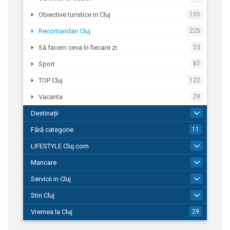
Obiective turistice in Cluj
105
Recomandari Cluj
225
Să facem ceva în fiecare zi
23
Sport
87
TOP Cluj
122
Vacanta
29
Destinații
43
Fără categorie
11
LIFESTYLE Cluj.com
180
Mancare
283
Servicii in Cluj
1.663
Stiri Cluj
5.372
Vremea la Cluj
29