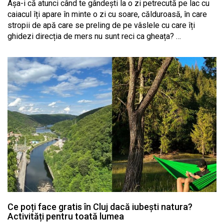
Așa-i că atunci când te gândești la o zi petrecută pe lac cu
caiacul îți apare în minte o zi cu soare, călduroasă, în care
stropii de apă care se preling de pe vâslele cu care îți
ghidezi direcția de mers nu sunt reci ca gheața? …
Ce poți face gratis în Cluj dacă iubești natura?
Activități pentru toată lumea