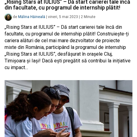
„Rising Stars at IULIUS” – Dă start carierei tale încă
din facultate, cu programul de internship plătit!
de
Mălina Hăineală
|
vineri, 5 mai 2023
|
2
Minute
„Rising Stars at IULIUS” – Dă start carierei tale încă din
facultate, cu programul de internship plătit! Construiește-ți
cariera alături de cel mai mare dezvoltator de proiecte
mixte din România, participând la programul de internship
„Rising Stars at IULIUS”, desfășurat în orașele Cluj,
Timișoara și Iași! Dacă ești pregătit să contribui la inițiative
cu impact…