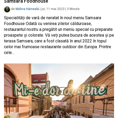
Samsara Foodhouse
de
Mălina Hăineală
|
joi, 11 mai 2023
|
3
Minute
Specialități de vară de neratat în noul meniu Samsara
Foodhouse Odată cu venirea zilelor călduroase,
restaurantul nostru a pregătit un meniu special cu preparate
proaspete și colorate. Vă veți putea bucura de acestea și pe
terasa Samsara, care a fost clasată în anul 2022 în topul
celor mai frumoase restaurante outdoor din Europa. Printre
cele…