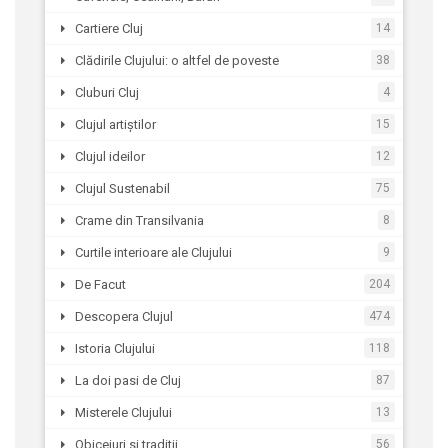
Cartiere Cluj
14
Clădirile Clujului: o altfel de poveste
38
Cluburi Cluj
4
Clujul artiștilor
15
Clujul ideilor
12
Clujul Sustenabil
75
Crame din Transilvania
8
Curtile interioare ale Clujului
9
De Facut
204
Descopera Clujul
474
Istoria Clujului
118
La doi pasi de Cluj
87
Misterele Clujului
13
Obiceiuri si traditii
56