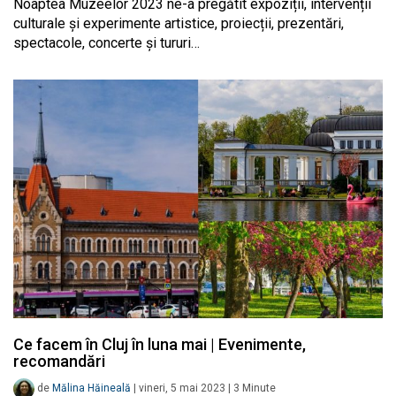
Noaptea Muzeelor 2023 ne-a pregătit expoziții, intervenții
culturale și experimente artistice, proiecții, prezentări,
spectacole, concerte și tururi…
Ce facem în Cluj în luna mai | Evenimente,
recomandări
de
Mălina Hăineală
|
vineri, 5 mai 2023
|
3
Minute