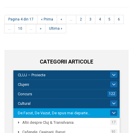
Pagina 4 din 17
« Prima
«
...
2
3
4
5
6
...
10
...
»
Ultima »
CATEGORII ARTICOLE
CLUJ – Proiecte
262
Clujeni
291
Concurs
122
Cultural
268
De Facut, De Vazut, De spus mai departe…
1.318
Altii despre Cluj & Transilvania
17
Cafenele, Ceainarii, Baruri
91