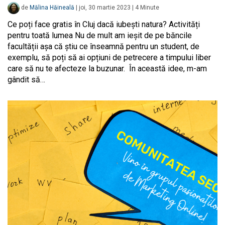
de
Mălina Hăineală
|
joi, 30 martie 2023
|
4
Minute
Ce poți face gratis în Cluj dacă iubești natura? Activități
pentru toată lumea Nu de mult am ieșit de pe băncile
facultății așa că știu ce înseamnă pentru un student, de
exemplu, să poți să ai opțiuni de petrecere a timpului liber
care să nu te afecteze la buzunar. În această idee, m-am
gândit să…