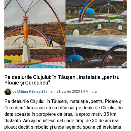
Pe dealurile Clujului: în Tăușeni, instalație „pentru
Ploaie și Curcubeu”
de
Mălina Hăineală
|
vineri, 21 aprilie 2023
|
4
Minute
Pe dealurile Clujului: în Tăușeni, instalație „pentru Ploaie și
Curcubeu” Am ajuns să umblăm iar pe dealurile Clujului, de
data aceasta în apropiere de oraș, la aproximativ 35 km
distanță. Am ajuns într-un sat unde timp de 30 de ani n-a
plouat decât simbolic și unde legenda spune că instalația