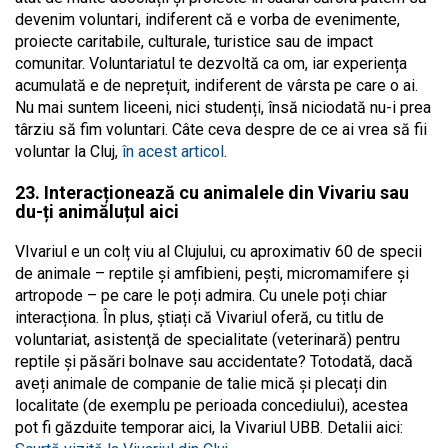
devenim voluntari, indiferent că e vorba de evenimente,
proiecte caritabile, culturale, turistice sau de impact
comunitar. Voluntariatul te dezvoltă ca om, iar experiența
acumulată e de neprețuit, indiferent de vârsta pe care o ai.
Nu mai suntem liceeni, nici studenți, însă niciodată nu-i prea
târziu să fim voluntari. Câte ceva despre de ce ai vrea să fii
voluntar la Cluj,
în acest articol
.
23. Interacționează cu animalele din Vivariu sau
du-ți animăluțul aici
VIvariul e un colț viu al Clujului, cu aproximativ 60 de specii
de animale – reptile și amfibieni, pești, micromamifere și
artropode – pe care le poți admira. Cu unele poți chiar
interacționa. În plus, știați că Vivariul oferă, cu titlu de
voluntariat, asistenţă de specialitate (veterinară) pentru
reptile și păsări bolnave sau accidentate? Totodată, dacă
aveți animale de companie de talie mică și plecați din
localitate (de exemplu pe perioada concediului), acestea
pot fi găzduite temporar aici, la Vivariul UBB. Detalii aici: