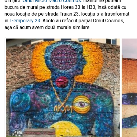
din țară:
Omul Micro Macro Cosmos
. Înainte ne puteam
bucura de mural pe strada Horea 33 la H33, însă odată cu
noua locație de pe strada Traian 23, locația s-a trasnformat
în
T-emporary 23.
Acolo au refăcut parțial Omul Cosmos,
așa că acum avem două murale similare.