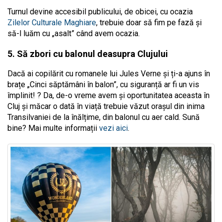
Turnul devine accesibil publicului, de obicei, cu ocazia
Zilelor Culturale Maghiare
, trebuie doar să fim pe fază și
să-l luăm cu „asalt” când avem ocazia.
5. Să zbori cu balonul deasupra Clujului
Dacă ai copilărit cu romanele lui Jules Verne și ți-a ajuns în
brațe „Cinci săptămâni în balon”, cu siguranță ar fi un vis
împlinit! ? Da, de-o vreme avem și oportunitatea aceasta în
Cluj și măcar o dată în viață trebuie văzut orașul din inima
Transilvaniei de la înălțime, din balonul cu aer cald. Sună
bine? Mai multe informații
vezi aici
.