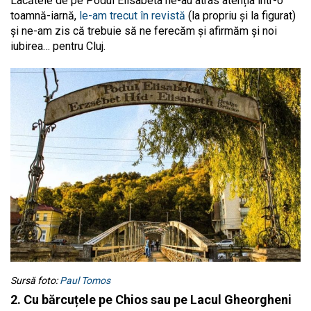
Lacătele de pe Podul Elisabeta ne-au atras atenția într-o
toamnă-iarnă,
le-am trecut în revistă
(la propriu și la figurat)
și ne-am zis că trebuie să ne ferecăm și afirmăm și noi
iubirea… pentru Cluj.
Sursă foto:
Paul Tomos
2. Cu bărcuțele pe Chios sau pe Lacul Gheorgheni