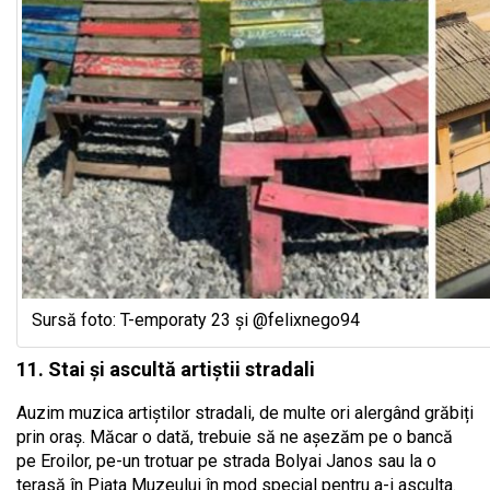
Sursă foto: T-emporaty 23 și @felixnego94
11. Stai și ascultă artiștii stradali
Auzim muzica artiștilor stradali, de multe ori alergând grăbiți
prin oraș. Măcar o dată, trebuie să ne așezăm pe o bancă
pe Eroilor, pe-un trotuar pe strada Bolyai Janos sau la o
terasă în Piața Muzeului în mod special pentru a-i asculta.