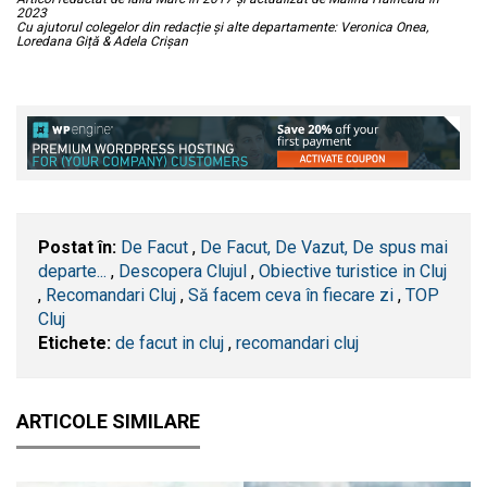
2023
Cu ajutorul colegelor din redacție și alte departamente: Veronica Onea,
Loredana Giță & Adela Crișan
Postat în:
De Facut
,
De Facut, De Vazut, De spus mai
departe...
,
Descopera Clujul
,
Obiective turistice in Cluj
,
Recomandari Cluj
,
Să facem ceva în fiecare zi
,
TOP
Cluj
Etichete:
de facut in cluj
,
recomandari cluj
ARTICOLE SIMILARE