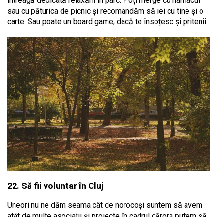
întreagă dedicată relaxării în parc. Poți merge cu hamacul
sau cu păturica de picnic și recomandăm să iei cu tine și o
carte. Sau poate un board game, dacă te însoțesc și pritenii.
22. Să fii voluntar în Cluj
Uneori nu ne dăm seama cât de norocoși suntem să avem
atât de multe asociații și proiecte în cadrul cărora putem să