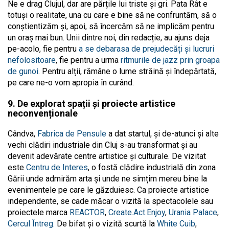
Ne e drag Clujul, dar are părțile lui triste și gri. Pata Rât e
totuși o realitate, una cu care e bine să ne confruntăm, să o
conștientizăm și, apoi, să încercăm să ne implicăm pentru
un oraș mai bun. Unii dintre noi, din redacție, au ajuns deja
pe-acolo, fie pentru
a se debarasa de prejudecăți și lucruri
nefolositoare
, fie pentru a urma
ritmurile de jazz prin groapa
de gunoi
. Pentru alții, rămâne o lume străină și îndepărtată,
pe care ne-o vom apropia în curând.
9. De explorat spații și proiecte artistice
neconvenționale
Cândva,
Fabrica de Pensule
a dat startul, și de-atunci și alte
vechi clădiri industriale din Cluj s-au transformat și au
devenit adevărate centre artistice și culturale. De vizitat
este
Centru de Interes
, o fostă clădire industrială din zona
Gării unde admirăm arta și unde ne simțim mereu bine la
evenimentele pe care le găzduiesc. Ca proiecte artistice
independente, se cade măcar o vizită la spectacolele sau
proiectele marca
REACTOR
,
Create.Act.Enjoy
,
Urania Palace
,
Cercul Întreg.
De bifat și o vizită scurtă la
White Cuib
,