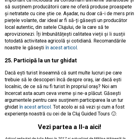
să susținem producătorii care ne oferă produse proaspete
și netratate cu cine știe ce. Așadar, nu doar că-i de mers prin
piețele volante, dar ideal ar fi să-ți găsești un producător
local autentic, din satele Clujului, de la care să te
aprovizionezi. Îți îmbunătățești calitatea vieții și îi susții
totodată activitatea agricolă și cotidiană. Recomandările
noastre le găsești
în acest articol
.
25. Participă la un tur ghidat
Dacă ești turist înseamnă că sunt multe lucruri pe care
trebuie să le descoperi încă despre oraș, iar dacă ești
localnic, de ce să nu fi turist în propriul oraș? Noi am
încercat asta acum ceva vreme și ne-a plăcut. Găsești
argumentele pentru care susținem participarea la un tur
ghidat
în acest articol
. Tot acolo ai să vezi și cum a fost
experiența noastră cu cei de la Cluj Guided Tours 🙂.
Vezi partea a II-a aici!
Articol redactat de Iulia Marc în 2017 și actualizat de Mălina Hăineală în