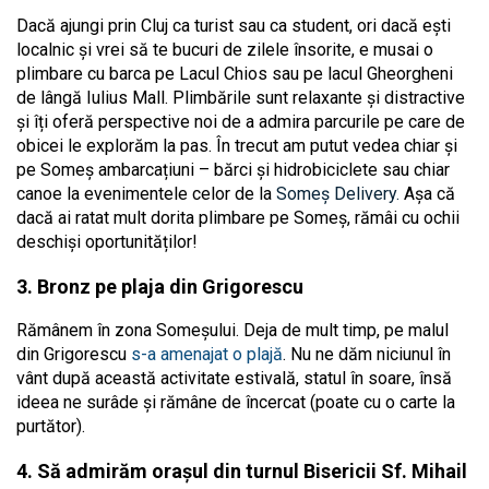
Dacă ajungi prin Cluj ca turist sau ca student, ori dacă ești
localnic și vrei să te bucuri de zilele însorite, e musai o
plimbare cu barca pe Lacul Chios sau pe lacul Gheorgheni
de lângă Iulius Mall. Plimbările sunt relaxante și distractive
și îți oferă perspective noi de a admira parcurile pe care de
obicei le explorăm la pas. În trecut am putut vedea chiar și
pe Someș ambarcațiuni – bărci și hidrobiciclete sau chiar
canoe la evenimentele celor de la
Someș Delivery.
Așa că
dacă ai ratat mult dorita plimbare pe Someș, rămâi cu ochii
deschiși oportunităților!
3. Bronz pe plaja din Grigorescu
Rămânem în zona Someșului. Deja de mult timp, pe malul
din Grigorescu
s-a amenajat o plajă
. Nu ne dăm niciunul în
vânt după această activitate estivală, statul în soare, însă
ideea ne surâde și rămâne de încercat (poate cu o carte la
purtător).
4. Să admirăm orașul din turnul Bisericii Sf. Mihail