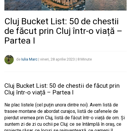
Cluj Bucket List: 50 de chestii
de făcut prin Cluj într-o viață –
Partea I
de
Iulia Marc
|
vineri, 28 aprilie 2023
|
8
Minute
Cluj Bucket List: 50 de chestii de făcut prin
Cluj într-o viață – Partea I
Ne plac listele (cel puțin unora dintre noi). Avem listă de
trasee montane de abordat curajos, listă de cafenele de
pierdut vremea prin Cluj, listă de făcut într-o viață de om. Și
suntem zi de zi cu ochii pe Cluj: ce se întâmplă în oraș, ce
proiecte răsar, ce locuri se reinventează, ce oameni îl