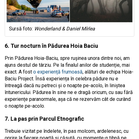
Sursă foto:
Wonderland & Daniel Mîrlea
6. Tur nocturn în Pădurea Hoia Baciu
Prin Pădurea Hoia-Baciu, spre rușinea unora dintre noi, am
ajuns destul de târziu. Pe la finalul anilor de studenție, mai
exact. A fost
o experiență frumoasă
, alături de echipa Hoia-
Baciu Project. Însă experiența în celebra pădure nu e
întreagă dacă nu petreci și o noapte pe-acolo, în liniștea
întunericului. Pădurea în sine ne e dragă oricum, cu sau fără
experiențe paranormale, așa că ne rezervăm cât de curând
o noapte pe-acolo.
7. La pas prin Parcul Etnografic
Trebuie vizitat pe îndelete, în pas molcom, ardelenesc, cu
oprire la fiecare poartă și căsuță, cu momente-n tihnă pe