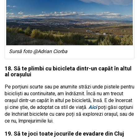
Sursă foto @Adrian Ciorba
18. Să te plimbi cu bicicleta dintr-un capăt în altul
al orașului
Pe porțiuni scurte sau pe anumite străzi unde pistele pentru
bicicliști au continuitate, am îndrăznit. Încă nu am trecut
orașul dintr-un capăt în altul pe bicicletă, însă. E de încercat
și cine știe, de adoptat ca stil de viață.
Aici
poți găsi opțiuni
de închiriat biciclete cu care poți să explorezi orașul, sau de
ce nu, împrejurimile lui.
19. Să te joci toate jocurile de evadare din Cluj