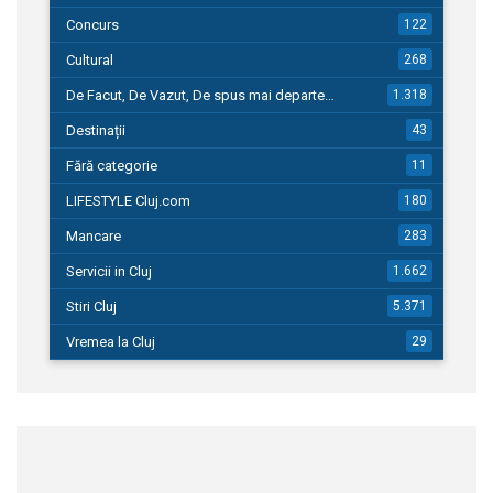
Concurs
122
Cultural
268
De Facut, De Vazut, De spus mai departe…
1.318
Destinații
43
Fără categorie
11
LIFESTYLE Cluj.com
180
Mancare
283
Servicii in Cluj
1.662
Stiri Cluj
5.371
Vremea la Cluj
29