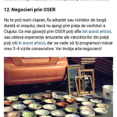
12. Negocieri prin OSER
Nu te poți numi clujean, fiu adoptat sau vizitator de lungă
durată al orașului, dacă nu ajungi prin piața de vechituri a
Clujului. Ce mai găsești prin OSER poți afla
din acest articol,
sau câteva experiențe amuzante ale vânzătorilor din piață
poți citi
în acest articol
, dar se cade să îți programezi măcar
vreo 3-4 vizite consecutive. Vei învăța arta negocierii!