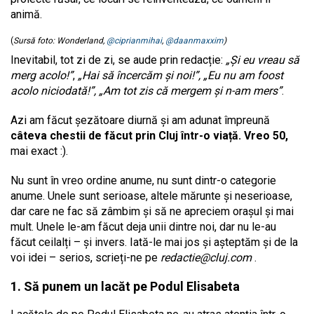
animă.
(
Sursă foto: Wonderland,
@ciprianmihai
,
@daanmaxxim
)
Inevitabil, tot zi de zi, se aude prin redacție:
„Și eu vreau să
merg acolo!”
,
„Hai să încercăm și noi!”, „Eu nu am foost
acolo niciodată!”, „Am tot zis că mergem și n-am mers”
.
Azi am făcut șezătoare diurnă și am adunat împreună
câteva chestii de făcut prin Cluj într-o viață. Vreo 50,
mai exact :).
Nu sunt în vreo ordine anume, nu sunt dintr-o categorie
anume. Unele sunt serioase, altele mărunte și neserioase,
dar care ne fac să zâmbim și să ne apreciem orașul și mai
mult. Unele le-am făcut deja unii dintre noi, dar nu le-au
făcut ceilalți – și invers. Iată-le mai jos și așteptăm și de la
voi idei – serios, scrieți-ne pe
redactie@cluj.com
.
1. Să punem un lacăt pe Podul Elisabeta