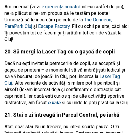
Am încercat (vezi
experiența noastră
într-un astfel de joc),
ne-a plăcut și ne-am propus să le testăm pe toate!
Urmează să le încercăm pe cele de la
The Dungeon,
ParaPark Cluj
și
Escape Factory
. Fii cu ochii pe site, căci aici
îți povestim tot ce facem și-ți arătăm tot ce-i de văzut la
Cluj!
20. Să mergi la Laser Tag cu o gașcă de copii
Dacă nu ești invitat la petrecerile de copii, se acceptă și
gașca de prieteni – e momentul să vă îmbrățișați ludicul și
să vă bucurați de joacă! În Cluj, poți încerca la
Laser Tag
Cluj
. Alte variante de activități similare pot fi paintball și
airsoft (le-am încercat deja și confirmăm: e distracție cât
cuprinde!). Iar dacă ești curios și de alte activități sportive
distractive, am făcut
o listă
și cu unde le poți practica la Cluj.
21. Stai o zi întreagă în Parcul Central, pe iarbă
Atât, doar stai. Nu în trecere, nu într-o scurtă pauză. O zi