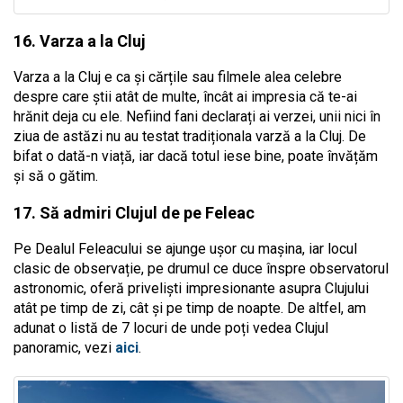
16. Varza a la Cluj
Varza a la Cluj e ca și cărțile sau filmele alea celebre
despre care știi atât de multe, încât ai impresia că te-ai
hrănit deja cu ele. Nefiind fani declarați ai verzei, unii nici în
ziua de astăzi nu au testat tradiționala varză a la Cluj. De
bifat o dată-n viață, iar dacă totul iese bine, poate învățăm
și să o gătim.
17. Să admiri Clujul de pe Feleac
Pe Dealul Feleacului se ajunge ușor cu mașina, iar locul
clasic de observație, pe drumul ce duce înspre observatorul
astronomic, oferă priveliști impresionante asupra Clujului
atât pe timp de zi, cât și pe timp de noapte. De altfel, am
adunat o listă de 7 locuri de unde poți vedea Clujul
panoramic, vezi
aici
.