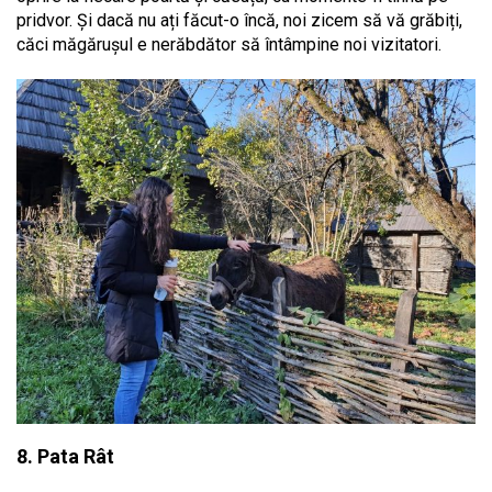
pridvor. Și dacă nu ați făcut-o încă, noi zicem să vă grăbiți,
căci măgărușul e nerăbdător să întâmpine noi vizitatori.
8. Pata Rât