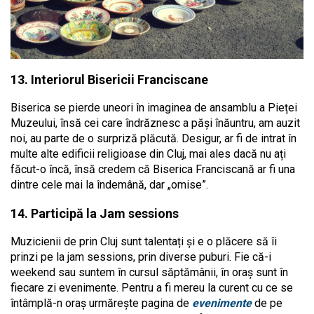
13. Interiorul Bisericii Franciscane
Biserica se pierde uneori în imaginea de ansamblu a Pieței
Muzeului, însă cei care îndrăznesc a păși înăuntru, am auzit
noi, au parte de o surpriză plăcută. Desigur, ar fi de intrat în
multe alte edificii religioase din Cluj, mai ales dacă nu ați
făcut-o încă, însă credem că Biserica Franciscană ar fi una
dintre cele mai la îndemână, dar „omise”.
14. Participă la Jam sessions
Muzicienii de prin Cluj sunt talentați și e o plăcere să îi
prinzi pe la jam sessions, prin diverse puburi. Fie că-i
weekend sau suntem în cursul săptămânii, în oraș sunt în
fiecare zi evenimente. Pentru a fi mereu la curent cu ce se
întâmplă-n oraș urmărește pagina de
evenimente
de pe