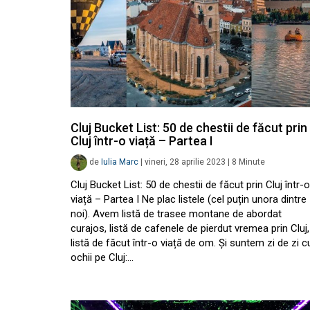
Cluj Bucket List: 50 de chestii de făcut prin
Cluj într-o viață – Partea I
de
Iulia Marc
|
vineri, 28 aprilie 2023
|
8
Minute
Cluj Bucket List: 50 de chestii de făcut prin Cluj într-o
viață – Partea I Ne plac listele (cel puțin unora dintre
noi). Avem listă de trasee montane de abordat
curajos, listă de cafenele de pierdut vremea prin Cluj,
listă de făcut într-o viață de om. Și suntem zi de zi c
ochii pe Cluj:…