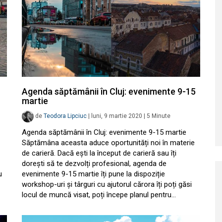
Agenda săptămânii în Cluj: evenimente 9-15
martie
de
Teodora Lipciuc
|
luni, 9 martie 2020
|
5
Minute
Agenda săptămânii în Cluj: evenimente 9-15 martie
Săptămâna aceasta aduce oportunități noi în materie
de carieră. Dacă ești la început de carieră sau îți
dorești să te dezvolți profesional, agenda de
u
evenimente 9-15 martie îți pune la dispoziție
workshop-uri și târguri cu ajutorul cărora îți poți găsi
locul de muncă visat, poți începe planul pentru…