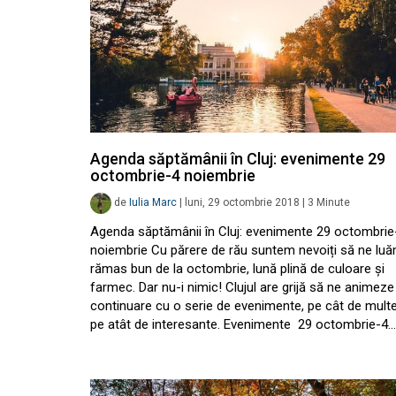
Agenda săptămânii în Cluj: evenimente 29
octombrie-4 noiembrie
de
Iulia Marc
|
luni, 29 octombrie 2018
|
3
Minute
Agenda săptămânii în Cluj: evenimente 29 octombrie
noiembrie Cu părere de rău suntem nevoiți să ne lu
rămas bun de la octombrie, lună plină de culoare și
farmec. Dar nu-i nimic! Clujul are grijă să ne animeze
continuare cu o serie de evenimente, pe cât de multe
pe atât de interesante. Evenimente 29 octombrie-4…