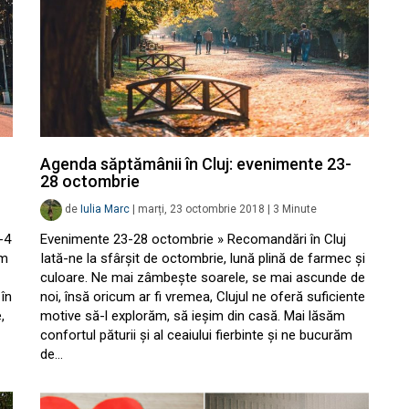
Agenda săptămânii în Cluj: evenimente 23-
28 octombrie
de
Iulia Marc
|
marți, 23 octombrie 2018
|
3
Minute
-4
Evenimente 23-28 octombrie » Recomandări în Cluj
ăm
Iată-ne la sfârșit de octombrie, lună plină de farmec și
culoare. Ne mai zâmbește soarele, se mai ascunde de
 în
noi, însă oricum ar fi vremea, Clujul ne oferă suficiente
,
motive să-l explorăm, să ieșim din casă. Mai lăsăm
confortul păturii și al ceaiului fierbinte și ne bucurăm
de…