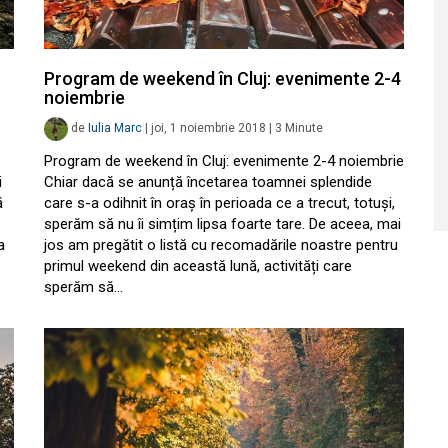
Program de weekend în Cluj: evenimente 2-4
noiembrie
de
Iulia Marc
|
joi, 1 noiembrie 2018
|
3
Minute
Program de weekend în Cluj: evenimente 2-4 noiembrie
i
Chiar dacă se anunță încetarea toamnei splendide
ă
care s-a odihnit în oraș în perioada ce a trecut, totuși,
sperăm să nu îi simțim lipsa foarte tare. De aceea, mai
a
jos am pregătit o listă cu recomadările noastre pentru
primul weekend din această lună, activități care
sperăm să…