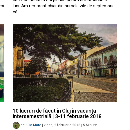
voi
luni. Am remarcat chiar din primele zile de septembrie
că…
10 lucruri de făcut în Cluj în vacanța
intersemestrială | 3-11 februarie 2018
de
Iulia Marc
|
vineri, 2 februarie 2018
|
5
Minute