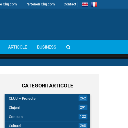
e Cluj.com
Parteneri Cluj.com
Contact
ARTICOLE
BUSINESS
CATEGORII ARTICOLE
CLUJ – Proiecte
262
Clujeni
291
Concurs
122
Cultural
268