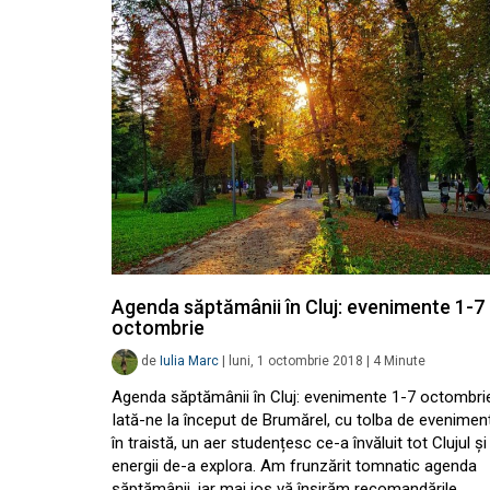
Agenda săptămânii în Cluj: evenimente 1-7
octombrie
de
Iulia Marc
|
luni, 1 octombrie 2018
|
4
Minute
Agenda săptămânii în Cluj: evenimente 1-7 octombri
Iată-ne la început de Brumărel, cu tolba de evenimen
în traistă, un aer studențesc ce-a învăluit tot Clujul și
energii de-a explora. Am frunzărit tomnatic agenda
săptămânii, iar mai jos vă înșirăm recomandările