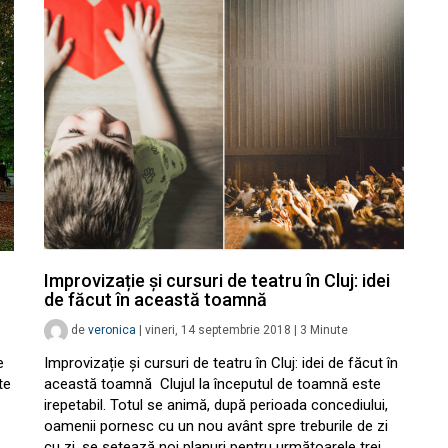
Improvizație și cursuri de teatru în Cluj: idei
de făcut în această toamnă
de
veronica
|
vineri, 14 septembrie 2018
|
3
Minute
e
Improvizație și cursuri de teatru în Cluj: idei de făcut în
te
această toamnă Clujul la începutul de toamnă este
irepetabil. Totul se animă, după perioada concediului,
oamenii pornesc cu un nou avânt spre treburile de zi
cu zi, se setează noi planuri pentru următoarele trei