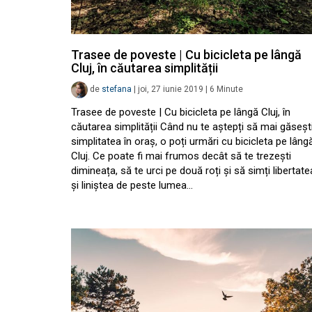
Trasee de poveste | Cu bicicleta pe lângă
Cluj, în căutarea simplității
de
stefana
|
joi, 27 iunie 2019
|
6
Minute
Trasee de poveste | Cu bicicleta pe lângă Cluj, în
căutarea simplității Când nu te aștepți să mai găseșt
simplitatea în oraș, o poți urmări cu bicicleta pe lâng
Cluj. Ce poate fi mai frumos decât să te trezești
dimineața, să te urci pe două roți și să simți libertate
și liniștea de peste lumea…