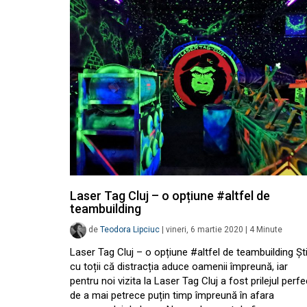
Laser Tag Cluj – o opțiune #altfel de
teambuilding
de
Teodora Lipciuc
|
vineri, 6 martie 2020
|
4
Minute
Laser Tag Cluj – o opțiune #altfel de teambuilding Ș
cu toții că distracția aduce oamenii împreună, iar
pentru noi vizita la Laser Tag Cluj a fost prilejul perfe
de a mai petrece puțin timp împreună în afara