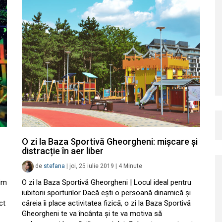
O zi la Baza Sportivă Gheorgheni: mișcare și
distracție în aer liber
de
stefana
|
joi, 25 iulie 2019
|
4
Minute
tim
O zi la Baza Sportivă Gheorgheni | Locul ideal pentru
iubitorii sporturilor Dacă ești o persoană dinamică și
ct
căreia îi place activitatea fizică, o zi la Baza Sportivă
Gheorgheni te va încânta și te va motiva să