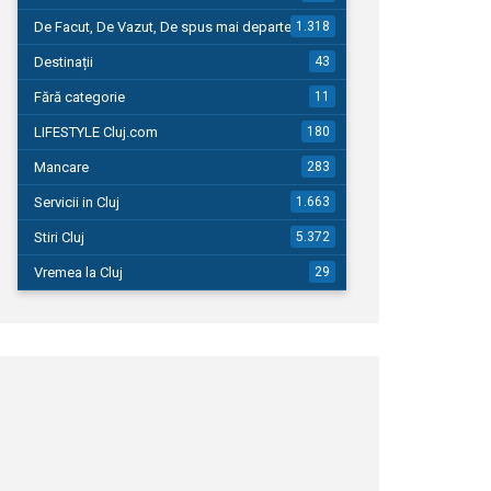
De Facut, De Vazut, De spus mai departe…
1.318
Destinații
43
Fără categorie
11
LIFESTYLE Cluj.com
180
Mancare
283
Servicii in Cluj
1.663
Stiri Cluj
5.372
Vremea la Cluj
29