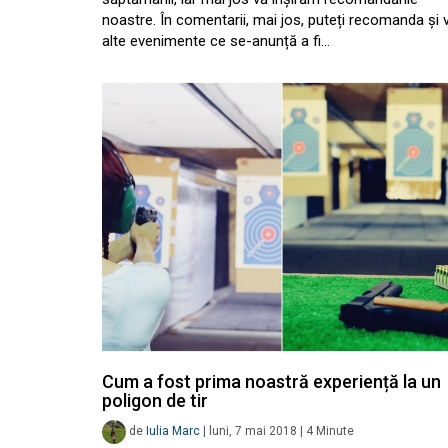
noastre. În comentarii, mai jos, puteți recomanda și 
alte evenimente ce se-anunță a fi…
Cum a fost prima noastră experiență la un
poligon de tir
de
Iulia Marc
|
luni, 7 mai 2018
|
4
Minute