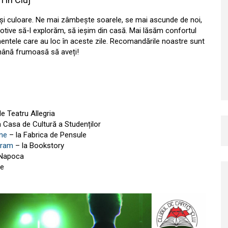
c și culoare. Ne mai zâmbește soarele, se mai ascunde de noi,
motive să-l explorăm, să ieșim din casă. Mai lăsăm confortul
imentele care au loc în aceste zile. Recomandările noastre sunt
ămână frumoasă să aveți!
e Teatru Allegria
a Casa de Cultură a Studenților
ane
– la Fabrica de Pensule
doram
– la Bookstory
j-Napoca
te