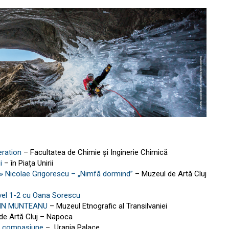
eration
– Facultatea de Chimie și Inginerie Chimică
i
– în Piața Unirii
te » Nicolae Grigorescu – „Nimfă dormind”
– Muzeul de Artă Cluj
Nivel 1-2 cu Oana Sorescu
IN MUNTEANU
– Muzeul Etnografic al Transilvaniei
de Artă Cluj – Napoca
re compasiune
– Urania Palace