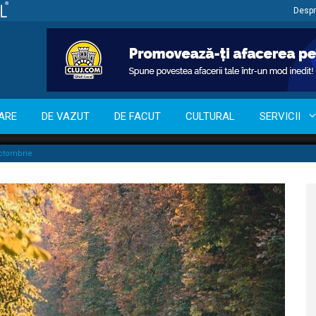
Despr
ARE
DE VAZUT
DE FACUT
CULTURAL
SERVICII
octombrie