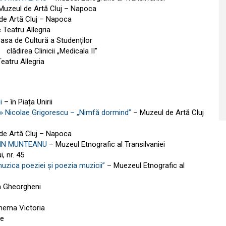
Muzeul de Artă Cluj – Napoca
de Artă Cluj – Napoca
 Teatru Allegria
asa de Cultură a Studenților
 clădirea Clinicii „Medicala II”
eatru Allegria
i
– în Piața Unirii
te » Nicolae Grigorescu – „Nimfă dormind”
– Muzeul de Artă Cluj
de Artă Cluj – Napoca
IN MUNTEANU
– Muzeul Etnografic al Transilvaniei
, nr. 45
zica poeziei și poezia muzicii”
– Muezeul Etnografic al
a Gheorgheni
nema Victoria
te