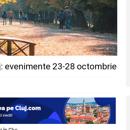
j: evenimente 23-28 octombrie
 în Cluj