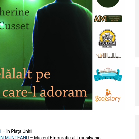
i
– în Piața Unirii
IN MUNTEANU
– Muzeul Etnografic al Transilvaniei