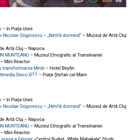
i
– în Piața Unirii
te » Nicolae Grigorescu – „Nimfă dormind”
– Muzeul de Artă Cluj
de Artă Cluj – Napoca
IN MUNTEANU
– Muzeul Etnografic al Transilvaniei
– Mini Reactor
u transformarea Mintii
– Hotel Beyfin
ltimedia Disco BTT
– Piața Ștefan cel Mare
i
– în Piața Unirii
te » Nicolae Grigorescu – „Nimfă dormind”
– Muzeul de Artă Cluj
de Artă Cluj – Napoca
IN MUNTEANU
– Muzeul Etnografic al Transilvaniei
– Mini Reactor
ursa a Fericirii
-Centrul Budist „White Mahakala” Study