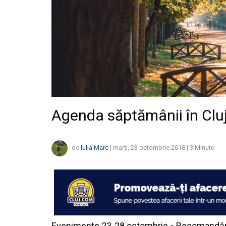
Agenda săptămânii în Clu
de
Iulia Marc
|
marți, 23 octombrie 2018
|
3
Minute
Evenimente 23-28 octombrie » Recomandări