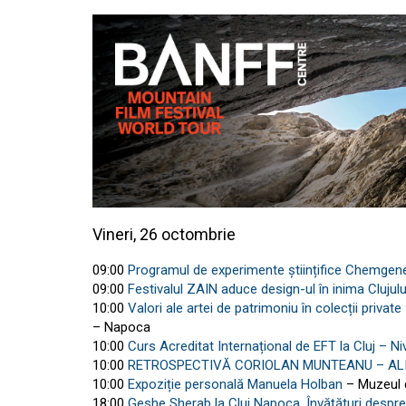
Vineri, 26 octombrie
09:00
Programul de experimente științifice Chemgen
09:00
Festivalul ZAIN aduce design-ul în inima Clujulu
10:00
Valori ale artei de patrimoniu în colecții priva
– Napoca
10:00
Curs Acreditat Internațional de EFT la Cluj – 
10:00
RETROSPECTIVĂ CORIOLAN MUNTEANU – AL
10:00
Expoziție personală Manuela Holban
– Muzeul 
18:00
Geshe Sherab la Cluj Napoca, Învățături desp