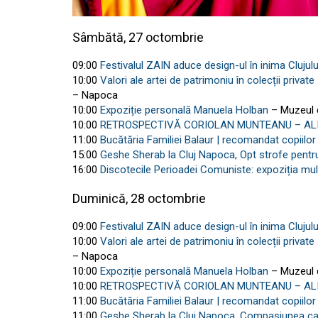
Sâmbătă, 27 octombrie
09:00
Festivalul ZAIN aduce design-ul în inima Clujulu
10:00
Valori ale artei de patrimoniu în colecții priva
– Napoca
10:00
Expoziție personală Manuela Holban
– Muzeul 
10:00
RETROSPECTIVĂ CORIOLAN MUNTEANU – AL
11:00
Bucătăria Familiei Balaur | recomandat copiilor
15:00
Geshe Sherab la Cluj Napoca, Opt strofe pentr
16:00
Discotecile Perioadei Comuniste: expoziția mu
Duminică, 28 octombrie
09:00
Festivalul ZAIN aduce design-ul în inima Clujulu
10:00
Valori ale artei de patrimoniu în colecții priva
– Napoca
10:00
Expoziție personală Manuela Holban
– Muzeul 
10:00
RETROSPECTIVĂ CORIOLAN MUNTEANU – AL
11:00
Bucătăria Familiei Balaur | recomandat copiilor
11:00
Geshe Sherab la Cluj Napoca, Compasiunea ca s