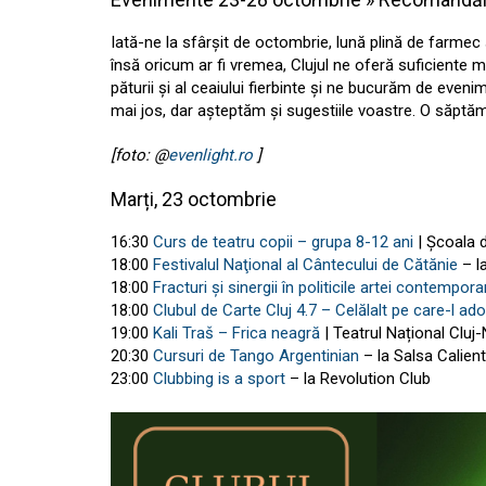
Iată-ne la sfârșit de octombrie, lună plină de farme
însă oricum ar fi vremea, Clujul ne oferă suficiente 
păturii și al ceaiului fierbinte și ne bucurăm de even
mai jos, dar așteptăm și sugestiile voastre. O săpt
[foto: @
evenlight.ro
]
Marți, 23 octombrie
16:30
Curs de teatru copii – grupa 8-12 ani
| Școala d
18:00
Festivalul Naţional al Cântecului de Cătănie
– l
18:00
Fracturi şi sinergii în politicile artei contempor
18:00
Clubul de Carte Cluj 4.7 – Celălalt pe care-l a
19:00
Kali Traš – Frica neagră
| Teatrul Național Clu
20:30
Cursuri de Tango Argentinian
– la Salsa Calien
23:00
Clubbing is a sport
– la Revolution Club