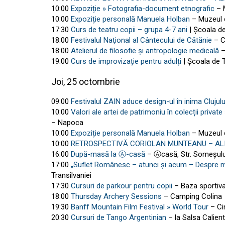
10:00
Expoziție » Fotografia-document etnografic
– 
10:00
Expoziție personală Manuela Holban
– Muzeul 
17:30
Curs de teatru copii – grupa 4-7 ani
| Școala de
18:00
Festivalul Naţional al Cântecului de Cătănie
– C
18:00
Atelierul de filosofie și antropologie medicală
–
19:00
Curs de improvizație pentru adulți
| Școala de T
Joi, 25 octombrie
09:00
Festivalul ZAIN aduce design-ul în inima Clujulu
10:00
Valori ale artei de patrimoniu în colecții priva
– Napoca
10:00
Expoziție personală Manuela Holban
– Muzeul 
10:00
RETROSPECTIVĂ CORIOLAN MUNTEANU – AL
16:00
După-masă la Ⓐ-casă
– Ⓐcasă, Str. Someșului
17:00
„Suflet Românesc – atunci și acum – Despre mu
Transilvaniei
17:30
Cursuri de parkour pentru copii
– Baza sportiv
18:00
Thursday Archery Sessions
– Camping Colina
19:30
Banff Mountain Film Festival » World Tour
– Ci
20:30
Cursuri de Tango Argentinian
– la Salsa Calien