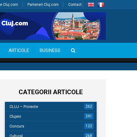
e Cluj.com
Parteneri Cluj.com
Contact
ARTICOLE
BUSINESS
CATEGORII ARTICOLE
CLUJ – Proiecte
262
Clujeni
291
Concurs
122
Cultural
268