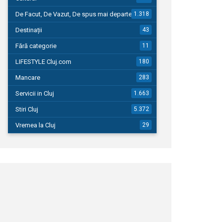
De Facut, De Vazut, De spus mai departe…
1.318
Destinații
43
Fără categorie
11
LIFESTYLE Cluj.com
180
Mancare
283
Servicii in Cluj
1.663
Stiri Cluj
5.372
Vremea la Cluj
29