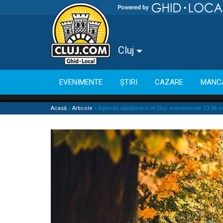
Cluj
EVENIMENTE
ȘTIRI
CAZARE
MANC
Acasă
»
Articole
»
Agenda săptămânii în Cluj: evenimente 23-28 