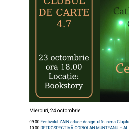
Miercuri, 24 octombrie
09:00
Festivalul ZAIN aduce design-ul în inima Clujulu
10:00
RETROSPECTIVĂ CORIOLAN MUNTEANU – AL