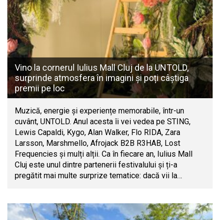
Vino la cornerul Iulius Mall Cluj de la UNTOLD,
surprinde atmosfera în imagini și poți câștiga
premii pe loc
Muzică, energie și experiențe memorabile, într-un
cuvânt, UNTOLD. Anul acesta îi vei vedea pe STING,
Lewis Capaldi, Kygo, Alan Walker, Flo RIDA, Zara
Larsson, Marshmello, Afrojack B2B R3HAB, Lost
Frequencies și mulți alții. Ca în fiecare an, Iulius Mall
Cluj este unul dintre partenerii festivalului și ți-a
pregătit mai multe surprize tematice: dacă vii la…