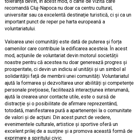
toleranța devin, în acest mod, o carte de vizită care
recomandă Cluj-Napoca nu doar ca centru cultural,
universitar sau ca excelentă destinație turistică, ci și ca un
important punct de reper pe harta europeană a
voluntariatului.
Valoarea unei comunități este dată de puterea și forța
oamenilor care contribuie la edificarea acesteia. În acest
mod, acțiunile de voluntariat devin motorul societății
noastre pentru că acestea nu doar generează progres și
prosperitate, ci devin un indiciu al unității și un simbol al
solidarității față de membrii unei comunități. Voluntariatul
ajută la formarea și dezvoltarea unor abilități și competențe
personale prețioase, facilitează interacțiunea interumană,
ajută la crearea unor contacte utile, este o sursă de
distracție și o posibilitate de afirmare reprezentând,
totodată, manifestarea pură a apartenenței la o comunitate
de valori și de acțiuni. Din acest punct de vedere,
evenimentele culturale, artistice și sportive oferă un
excelent prilej de a susține și a promova această formă de
exprimare a spiritului civic.