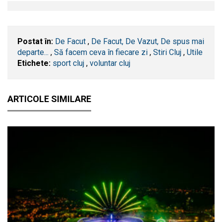
Postat în:
De Facut
,
De Facut, De Vazut, De spus mai
departe...
,
Să facem ceva în fiecare zi
,
Stiri Cluj
,
Utile
Etichete:
sport cluj
,
voluntar cluj
ARTICOLE SIMILARE