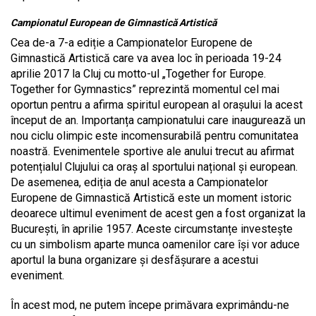
Campionatul European de Gimnastică Artistică
Cea de-a 7-a ediție a Campionatelor Europene de
Gimnastică Artistică care va avea loc în perioada 19-24
aprilie 2017 la Cluj cu motto-ul „Together for Europe.
Together for Gymnastics” reprezintă momentul cel mai
oportun pentru a afirma spiritul european al orașului la acest
început de an. Importanța campionatului care inaugurează un
nou ciclu olimpic este incomensurabilă pentru comunitatea
noastră. Evenimentele sportive ale anului trecut au afirmat
potențialul Clujului ca oraș al sportului național și european.
De asemenea, ediția de anul acesta a Campionatelor
Europene de Gimnastică Artistică este un moment istoric
deoarece ultimul eveniment de acest gen a fost organizat la
București, în aprilie 1957. Aceste circumstanțe investește
cu un simbolism aparte munca oamenilor care își vor aduce
aportul la buna organizare și desfășurare a acestui
eveniment.
În acest mod, ne putem începe primăvara exprimându-ne