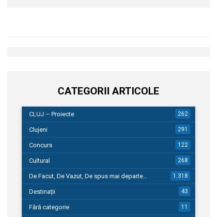
CATEGORII ARTICOLE
CLUJ – Proiecte
262
Clujeni
291
Concurs
122
Cultural
268
De Facut, De Vazut, De spus mai departe…
1.318
Destinații
43
Fără categorie
11