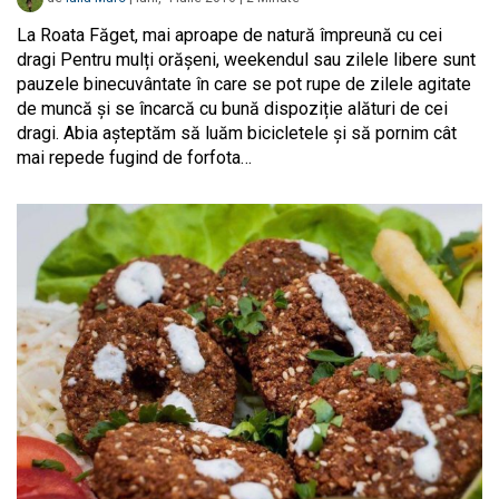
La Roata Făget, mai aproape de natură împreună cu cei
dragi Pentru mulți orășeni, weekendul sau zilele libere sunt
pauzele binecuvântate în care se pot rupe de zilele agitate
de muncă și se încarcă cu bună dispoziție alături de cei
dragi. Abia așteptăm să luăm bicicletele și să pornim cât
mai repede fugind de forfota…