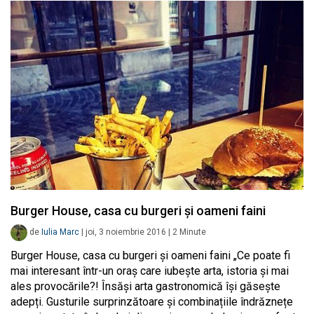
Burger House, casa cu burgeri și oameni faini
de
Iulia Marc
|
joi, 3 noiembrie 2016
|
2
Minute
Burger House, casa cu burgeri și oameni faini „Ce poate fi
mai interesant într-un oraș care iubește arta, istoria și mai
ales provocările?! Însăși arta gastronomică își găsește
adepți. Gusturile surprinzătoare și combinațiile îndrăznețe