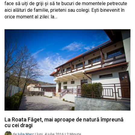
face să uiți de griji și să te bucuri de momentele petrecute
aici alături de familie, prieteni sau colegi. Ești binevenit în
orice moment al zilei: la…
La Roata Făget, mai aproape de natură împreună
cu cei dragi
de
Iulia Marc
|
luni, 4 iulie 2016
|
2
Minute