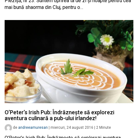
Piezișă, nr 23. Suntem oprirea ta de zi și noapte pentru cea
mai bună shaorma din Cluj, pentru o…
O’Peter’s Irish Pub: Îndrăznește să explorezi
aventura culinară a pub-ului irlandez!
de
andreeamuresan
|
miercuri, 24 august 2016
|
2
Minute
O’Peter’s Irish Pub: Îndrăznește să explorezi aventura