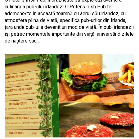
culinară a pub-ului irlandez! O’Peter’s Irish Pub te
ademenește în această toamnă cu aerul său irlandez, cu
atmosfera plină de viață, specifică pub-urilor din Irlanda,
țara unde pub-ul a devenit un mod de viață. În pub, irlandezii
își petrec momentele importante din viață, aniversând zilele
de naștere sau…