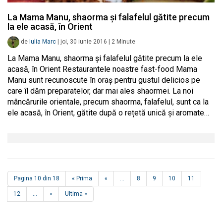
La Mama Manu, shaorma și falafelul gătite precum
la ele acasă, în Orient
de
Iulia Marc
|
joi, 30 iunie 2016
|
2
Minute
La Mama Manu, shaorma și falafelul gătite precum la ele
acasă, în Orient Restaurantele noastre fast-food Mama
Manu sunt recunoscute în oraș pentru gustul delicios pe
care îl dăm preparatelor, dar mai ales shaormei. La noi
mâncărurile orientale, precum shaorma, falafelul, sunt ca la
ele acasă, în Orient, gătite după o rețetă unică și aromate…
Pagina 10 din 18
« Prima
«
...
8
9
10
11
12
...
»
Ultima »