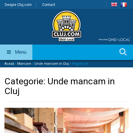
Despre Cluj.com
Contact
Menu
Acasă
»
Mancare
»
Unde mancam in Cluj
»
Pagina 10
Categorie:
Unde mancam in
Cluj