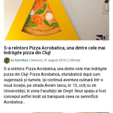
S-a reîntors Pizza Acrobatica, una dintre cele mai
îndrăgite pizza din Cluj!
de
Iulia Marc
|
miercuri, 31 august 2016
|
2
Minute
S-a reîntors Pizza Acrobatica, una dintre cele mai îndrăgite
pizza din Cluj! Pizza Acrobatica, sturlubatică după cum
sugerează și numele, își continuă aventura culinară într-o
nouă locație, pe strada Avram Iancu, nr. 13, colț cu str.
Universității, în zona Facultății de Drept. Noul spațiu a fost
conceput astfel încât să transpună ceea ce semnifică
Acrobatica:…