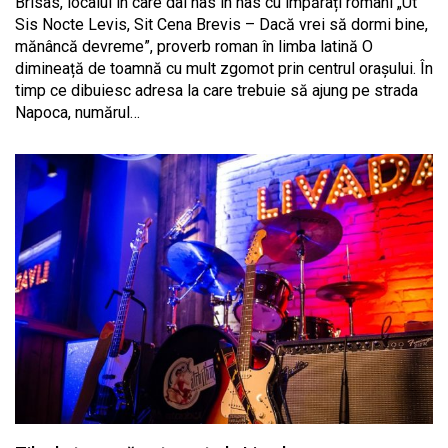
Brisas, localul în care dai nas în nas cu împărați romani „Ut
Sis Nocte Levis, Sit Cena Brevis – Dacă vrei să dormi bine,
mănâncă devreme”, proverb roman în limba latină O
dimineață de toamnă cu mult zgomot prin centrul orașului. În
timp ce dibuiesc adresa la care trebuie să ajung pe strada
Napoca, numărul…