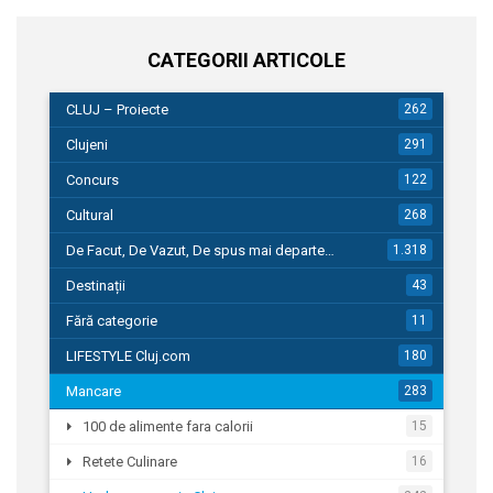
CATEGORII ARTICOLE
CLUJ – Proiecte
262
Clujeni
291
Concurs
122
Cultural
268
De Facut, De Vazut, De spus mai departe…
1.318
Destinații
43
Fără categorie
11
LIFESTYLE Cluj.com
180
Mancare
283
100 de alimente fara calorii
15
Retete Culinare
16