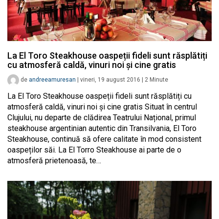
La El Toro Steakhouse oaspeții fideli sunt răsplătiți
cu atmosferă caldă, vinuri noi și cine gratis
de
andreeamuresan
|
vineri, 19 august 2016
|
2
Minute
La El Toro Steakhouse oaspeții fideli sunt răsplătiți cu
atmosferă caldă, vinuri noi și cine gratis Situat în centrul
Clujului, nu departe de clădirea Teatrului Național, primul
steakhouse argentinian autentic din Transilvania, El Toro
Steakhouse, continuă să ofere calitate în mod consistent
oaspeților săi. La El Torro Steakhouse ai parte de o
atmosferă prietenoasă, te…