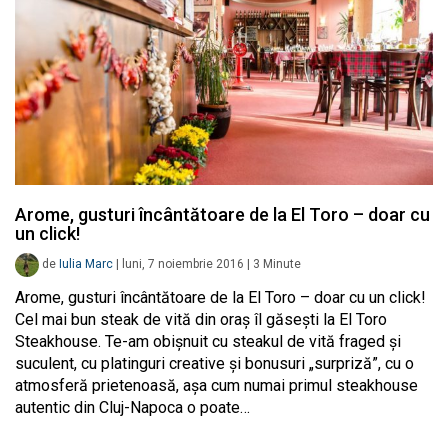
Arome, gusturi încântătoare de la El Toro – doar cu
un click!
de
Iulia Marc
|
luni, 7 noiembrie 2016
|
3
Minute
Arome, gusturi încântătoare de la El Toro – doar cu un click!
Cel mai bun steak de vită din oraș îl găsești la El Toro
Steakhouse. Te-am obișnuit cu steakul de vită fraged și
suculent, cu platinguri creative și bonusuri „surpriză”, cu o
atmosferă prietenoasă, așa cum numai primul steakhouse
autentic din Cluj-Napoca o poate…