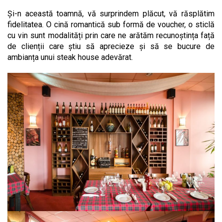
Și-n această toamnă, vă surprindem plăcut, vă răsplătim
fidelitatea. O cină romantică sub formă de voucher, o sticlă
cu vin sunt modalități prin care ne arătăm recunoștința față
de clienții care știu să aprecieze și să se bucure de
ambianța unui steak house adevărat.