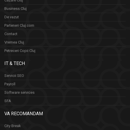
Cazare Cluj
Business Cluj
De vazut
Parteneri Cluj.com
Contact
Vremea Cluj
Petreceri Copii Cluj
IT & TECH
Servicii SEO
Payroll
Software services
SFA
VA RECOMANDAM
City Break