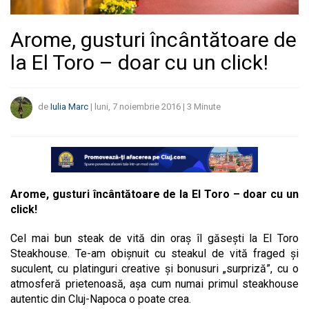
Arome, gusturi încântătoare de
la El Toro – doar cu un click!
de
Iulia Marc
|
luni, 7 noiembrie 2016
|
3
Minute
Arome, gusturi încântătoare de la El Toro – doar cu un
click!
Cel mai bun steak de vită din oraș îl găsești la El Toro
Steakhouse. Te-am obișnuit cu steakul de vită fraged și
suculent, cu platinguri creative și bonusuri „surpriză”, cu o
atmosferă prietenoasă, așa cum numai primul steakhouse
autentic din Cluj-Napoca o poate crea.