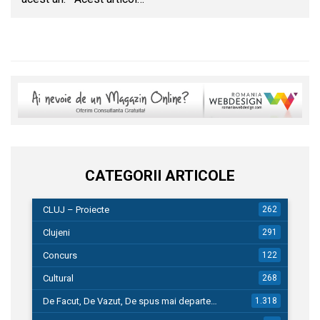
CATEGORII ARTICOLE
CLUJ – Proiecte
262
Clujeni
291
Concurs
122
Cultural
268
De Facut, De Vazut, De spus mai departe…
1.318