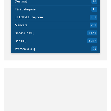
Destinații
43
Fără categorie
11
LIFESTYLE Cluj.com
180
Mancare
283
Servicii in Cluj
1.663
Stiri Cluj
5.372
Vremea la Cluj
29