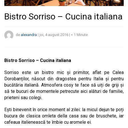
Bistro Sorriso – Cucina italiana
de
alexandra
|
joi, 4 august 2016
|
< 1
Minute
Bistro Sorriso – Cucina italiana
Sorriso este un bistro mic și primitor, aflat pe Calea
Dorobanților, născut din dragostea pentru Italia și pentru
bucătăria italiană. Atmosfera cosy te face să uiți de griji și
să te bucuri de momentele petrecute aici alături de familie,
prieteni sau colegi.
Ești binevenit în orice moment al zilei: la micul dejun te poți
bucura de clasica omleta della casa sau de bruschete, iar
cafeaua italienească te îmbie cu aromele ei.