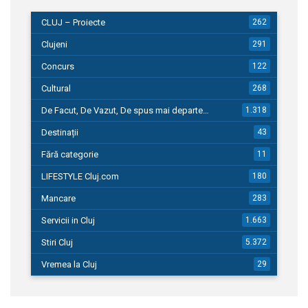
CLUJ – Proiecte
262
Clujeni
291
Concurs
122
Cultural
268
De Facut, De Vazut, De spus mai departe…
1.318
Destinații
43
Fără categorie
11
LIFESTYLE Cluj.com
180
Mancare
283
Servicii in Cluj
1.663
Stiri Cluj
5.372
Vremea la Cluj
29