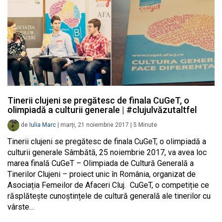
Tinerii clujeni se pregătesc de finala CuGeT, o
olimpiadă a culturii generale | #clujulvăzutaltfel
de
Iulia Marc
|
marți, 21 noiembrie 2017
|
5
Minute
Tinerii clujeni se pregătesc de finala CuGeT, o olimpiadă a
culturii generale Sâmbătă, 25 noiembrie 2017, va avea loc
marea finală CuGeT – Olimpiada de Cultură Generală a
Tinerilor Clujeni – proiect unic în România, organizat de
Asociația Femeilor de Afaceri Cluj. CuGeT, o competiție ce
răsplătește cunoștințele de cultură generală ale tinerilor cu
vârste…