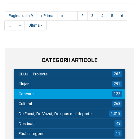
Pagina 4 din 9
« Prima
«
...
2
3
4
5
6
...
»
Ultima »
CATEGORII ARTICOLE
CLUJ – Proiecte
262
Clujeni
291
Concurs
122
Cultural
268
De Facut, De Vazut, De spus mai departe…
1.318
Destinații
43
Fără categorie
11