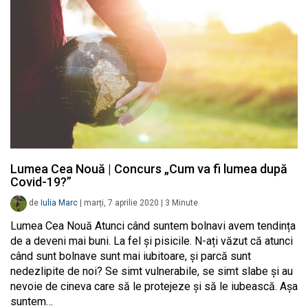
Lumea Cea Nouă | Concurs „Cum va fi lumea după
Covid-19?”
de
Iulia Marc
|
marți, 7 aprilie 2020
|
3
Minute
Lumea Cea Nouă Atunci când suntem bolnavi avem tendința
de a deveni mai buni. La fel și pisicile. N-ați văzut că atunci
când sunt bolnave sunt mai iubitoare, și parcă sunt
nedezlipite de noi? Se simt vulnerabile, se simt slabe și au
nevoie de cineva care să le protejeze și să le iubească. Așa
suntem…