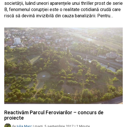
societății, luând uneori aparențele unui thriller prost de serie
B, fenomenul corupției este o realitate cotidiană crudă care
riscă să devină invizibilă din cauza banalizării. Pentru…
Reactivăm Parcul Feroviarilor – concurs de
proiecte
de
Iulia Marc
|
marți, 5 septembrie 2017
|
2
Minute