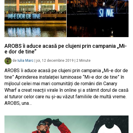
AROBS îi aduce acasă pe clujeni prin campania „Mi-
e dor de tine”
de
Iulia Marc
|
joi, 12 decembrie 2019
|
2
Minute
AROBS îi aduce acasă pe clujeni prin campania „Mi-e dor de
tine” Aprinderea instalației luminoase “Mi-e dor de tine” în
mijlocul celei mai mari comunități de români din Canary
Wharf a creat reacții virale în online și a stârnit dorul de casă
al tuturor celor care nu și-au văzut familiile de multă vreme.
AROBS, una…