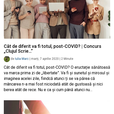
Cât de diferit va fi totul, post-COVID? | Concurs
„Clujul Scrie…”
de
Iulia Marc
|
marți, 7 aprilie 2020
|
2
Minute
Cât de diferit va fi totul, post-COVID? O eructație sănătoasă
va marca prima zi de „libertate”. Va fi și sunetul și mirosul și
imaginea acelei zile, fiindcă atunci ți se va părea că
mâncarea n-a mai fost niciodată atât de gustoasă și nici
berea atât de rece. Nu e ca și cum până atunci nu…