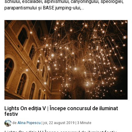
schiului, escaladei, alpinismului, canyoningului, speologiei,
parapantismului și BASE jumping-ului,…
Lights On ediția V | Începe concursul de iluminat
festiv
de
Alina Popescu
|
joi, 22 august 2019
|
3
Minute