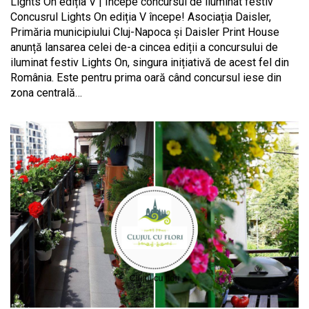
Lights On ediția V | Începe concursul de iluminat festiv
Concusrul Lights On ediția V începe! Asociația Daisler,
Primăria municipiului Cluj-Napoca și Daisler Print House
anunță lansarea celei de-a cincea ediții a concursului de
iluminat festiv Lights On, singura inițiativă de acest fel din
România. Este pentru prima oară când concursul iese din
zona centrală…