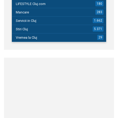
LIFESTYLE Cluj.com
180
Mancare
283
Servicii in Cluj
1.662
Stiri Cluj
5.371
Vremea la Cluj
29