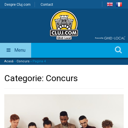
Despre Cluj.com
Contact
Menu
Acasă
»
Concurs
»
Pagina 4
Categorie:
Concurs