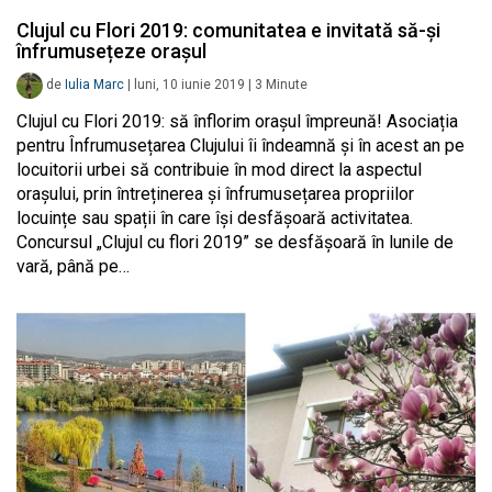
Clujul cu Flori 2019: comunitatea e invitată să-și
înfrumusețeze orașul
de
Iulia Marc
|
luni, 10 iunie 2019
|
3
Minute
Clujul cu Flori 2019: să înflorim orașul împreună! Asociația
pentru Înfrumusețarea Clujului îi îndeamnă și în acest an pe
locuitorii urbei să contribuie în mod direct la aspectul
orașului, prin întreținerea și înfrumusețarea propriilor
locuințe sau spații în care își desfășoară activitatea.
Concursul „Clujul cu flori 2019” se desfășoară în lunile de
vară, până pe…