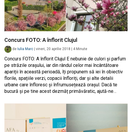
Concurs FOTO: A înflorit Clujul
de
Iulia Marc
|
vineri, 20 aprilie 2018
|
4
Minute
Concurs FOTO: A înflorit Clujul E nebunie de culori și parfum
pe străzile orașului, iar din rândul celor mai încântătoare
apariții în această perioadă, îți propunem să iei în obiectiv
florile, spațiile verzi, copacii înfloriți, dar și alte detalii
urbane care înfloresc și înfrumusețează orașul. Dacă te
bucură și pe tine acest dezmăț primăvăratic, ajută-ne…