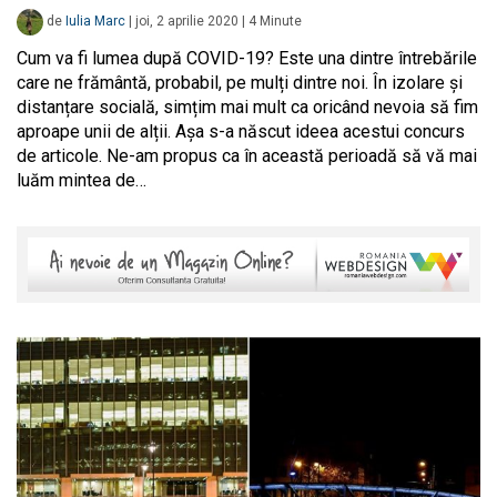
de
Iulia Marc
|
joi, 2 aprilie 2020
|
4
Minute
Cum va fi lumea după COVID-19? Este una dintre întrebările
care ne frământă, probabil, pe mulți dintre noi. În izolare și
distanțare socială, simțim mai mult ca oricând nevoia să fim
aproape unii de alții. Așa s-a născut ideea acestui concurs
de articole. Ne-am propus ca în această perioadă să vă mai
luăm mintea de…