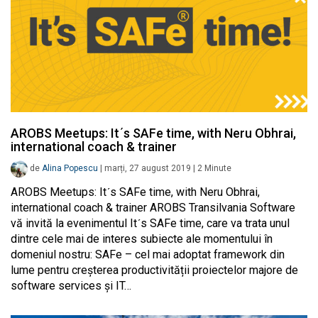
AROBS Meetups: Itʹs SAFe time, with Neru Obhrai,
international coach & trainer
de
Alina Popescu
|
marți, 27 august 2019
|
2
Minute
AROBS Meetups: Itʹs SAFe time, with Neru Obhrai,
international coach & trainer AROBS Transilvania Software
vă invită la evenimentul Itʹs SAFe time, care va trata unul
dintre cele mai de interes subiecte ale momentului în
domeniul nostru: SAFe – cel mai adoptat framework din
lume pentru creșterea productivității proiectelor majore de
software services și IT…