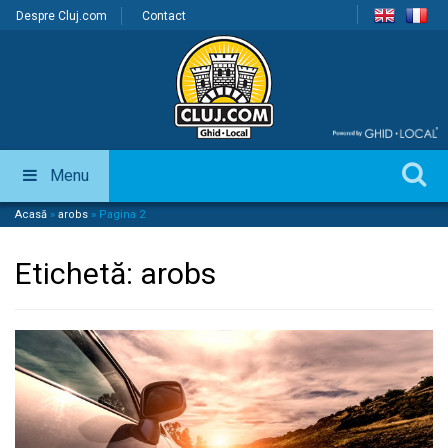
Despre Cluj.com
Contact
Menu
Acasă
»
arobs
»
Pagina 2
Etichetă:
arobs