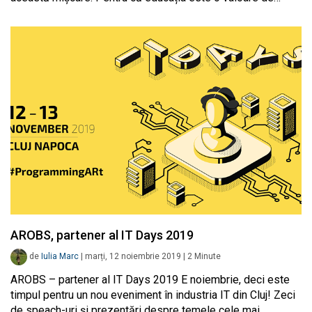
AROBS, partener al IT Days 2019
de
Iulia Marc
|
marți, 12 noiembrie 2019
|
2
Minute
AROBS – partener al IT Days 2019 E noiembrie, deci este
timpul pentru un nou eveniment în industria IT din Cluj! Zeci
de speach-uri și prezentări despre temele cele mai