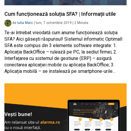
Cum funcționează soluția SFA? | Informații utile
de
Iulia Marc
|
luni, 7 octombrie 2019
|
2
Minute
Te-ai întrebat vreodată cum anume funcționează soluția
SFA? Aici găsești răspunsul! Sistemul informatic Optimall
SFA este compus din 3 elemente software integrate: 1.
Aplicația BackOffice – rulează pe PC, la sediul firmei; 2.
Interfațarea cu sistemul de gestiune (ERP) – asigură
conectarea aplicației mobile cu aplicația BackOffice; 3.
Aplicația mobilă – se instalează pe smartphone-urile…