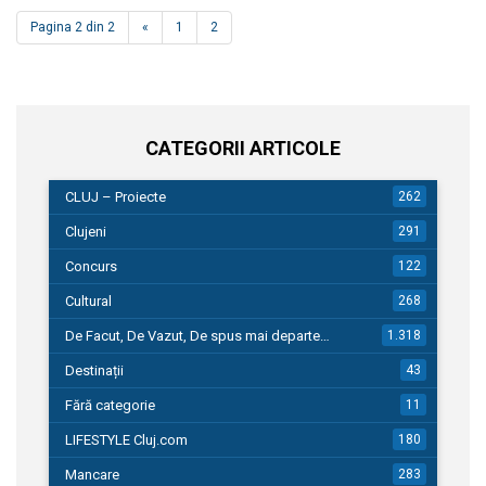
Pagina 2 din 2
«
1
2
CATEGORII ARTICOLE
CLUJ – Proiecte
262
Clujeni
291
Concurs
122
Cultural
268
De Facut, De Vazut, De spus mai departe…
1.318
Destinații
43
Fără categorie
11
LIFESTYLE Cluj.com
180
Mancare
283