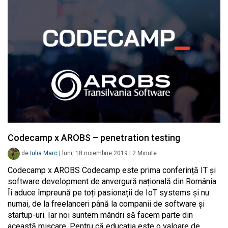
Codecamp x AROBS – penetration testing
de
Iulia Marc
|
luni, 18 noiembrie 2019
|
2
Minute
Codecamp x AROBS Codecamp este prima conferință IT și
software development de anvergură națională din România.
Îi aduce împreună pe toți pasionații de IoT systems și nu
numai, de la freelanceri până la companii de software și
startup-uri. Iar noi suntem mândri să facem parte din
această mișcare. Pentru că educația este o valoare de…