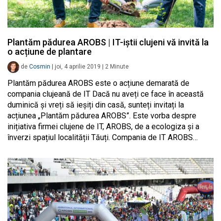
Plantăm pădurea AROBS | IT-iștii clujeni vă invită la
o acțiune de plantare
de
Cosmin
|
joi, 4 aprilie 2019
|
2
Minute
Plantăm pădurea AROBS este o acțiune demarată de
compania clujeană de IT Dacă nu aveți ce face în această
duminică și vreți să ieșiți din casă, sunteți invitați la
acțiunea „Plantăm pădurea AROBS”. Este vorba despre
inițiativa firmei clujene de IT, AROBS, de a ecologiza și a
înverzi spațiul localității Tăuți. Compania de IT AROBS…