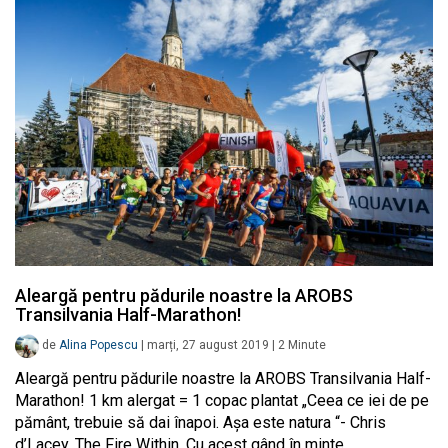
Aleargă pentru pădurile noastre la AROBS
Transilvania Half-Marathon!
de
Alina Popescu
|
marți, 27 august 2019
|
2
Minute
Aleargă pentru pădurile noastre la AROBS Transilvania Half-
Marathon! 1 km alergat = 1 copac plantat „Ceea ce iei de pe
pământ, trebuie să dai înapoi. Așa este natura “- Chris
d’Lacey, The Fire Within. Cu acest gând în minte,