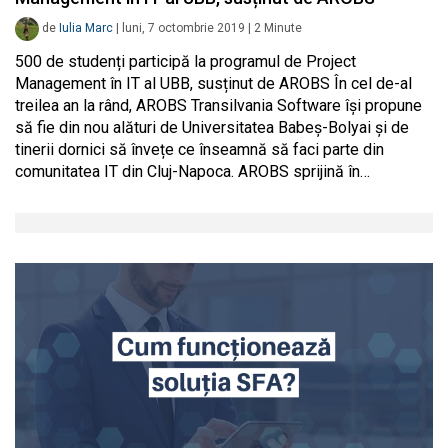
de
Iulia Marc
|
luni, 7 octombrie 2019
|
2
Minute
500 de studenți participă la programul de Project
Management în IT al UBB, susținut de AROBS În cel de-al
treilea an la rând, AROBS Transilvania Software își propune
să fie din nou alături de Universitatea Babeș-Bolyai și de
tinerii dornici să învețe ce înseamnă să faci parte din
comunitatea IT din Cluj-Napoca. AROBS sprijină în…