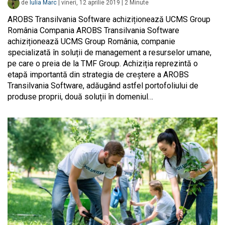
de
Iulia Marc
|
vineri, 12 aprilie 2019
|
2
Minute
AROBS Transilvania Software achiziționează UCMS Group
România Compania AROBS Transilvania Software
achiziționează UCMS Group România, companie
specializată în soluții de management a resurselor umane,
pe care o preia de la TMF Group. Achiziția reprezintă o
etapă importantă din strategia de creștere a AROBS
Transilvania Software, adăugând astfel portofoliului de
produse proprii, două soluții în domeniul…