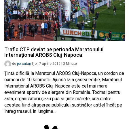
Trafic CTP deviat pe perioada Maratonului
Internațional AROBS Cluj-Napoca
de
porcutan
|
joi, 7 aprilie 2016
|
3
Minute
Țintă dificilă la Maratonul AROBS Cluj-Napoca, un cordon de
oameni de 10 kilometri. Ajunsă la a șasea ediție, Maratonul
Internațional AROBS Cluj-Napoca este cel mai mare
eveniment sportiv de alergare din România. Tocmai pentru
asta, organizatorii și-au pus și ținte mărețe, una dintre
acestea fiind atragerea publicului susținător astfel încât pe
întreg traseul, în lungime…