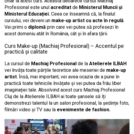
chiar la acest curs. Aceasta deoarece cursul Machiaj
Profesional este unul
acreditat
de
Ministerul Muncii și
Ministerul Educației.
Ceea ce înseamnă că, la finalul
cursului, vei deveni un
make-up artist cu acte în regulă
.
Vei primi o
diplomă
prin care vei putea să profesezi în
acest domeniu atât în România, cât și în afara țării.
Curs Make-up (Machiaj Profesional) – Accentul pe
practică și calitate
La cursul de
Machiaj Profesional
de la
Atelierele ILBAH
vei învăța toate părțile teoretice ale meseriei de
make-up
artist
. Însă, mai important, vei avea ocazia de a pune în
practică toate tehnicile învățate și vei putea da frâu liber
imaginației tale. Absolvind acest curs Machiaj Profesional
Cluj de la Atelierele ILBAH ai toate șansele să îți
demonstrezi talentul la un salon profesional, la ședințe foto,
filmări video și TV sau la
evenimente de fashion.