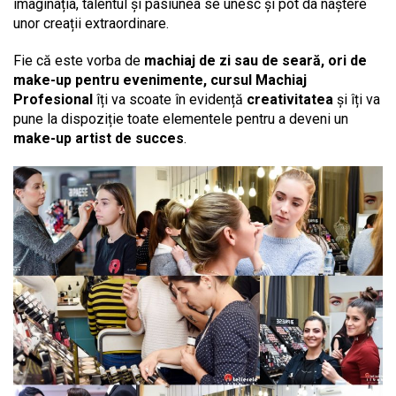
imaginația, talentul și pasiunea se unesc și pot da naștere
unor creații extraordinare.
Fie că este vorba de
machiaj de zi sau de seară, ori de
make-up pentru evenimente, cursul Machiaj
Profesional
îți va scoate în evidență
creativitatea
și îți va
pune la dispoziție toate elementele pentru a deveni un
make-up artist de succes
.