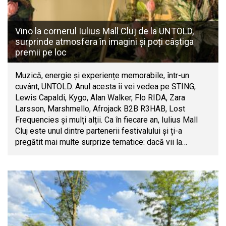
Vino la cornerul Iulius Mall Cluj de la UNTOLD,
surprinde atmosfera în imagini și poți câștiga
premii pe loc
Muzică, energie și experiențe memorabile, într-un
cuvânt, UNTOLD. Anul acesta îi vei vedea pe STING,
Lewis Capaldi, Kygo, Alan Walker, Flo RIDA, Zara
Larsson, Marshmello, Afrojack B2B R3HAB, Lost
Frequencies și mulți alții. Ca în fiecare an, Iulius Mall
Cluj este unul dintre partenerii festivalului și ți-a
pregătit mai multe surprize tematice: dacă vii la…