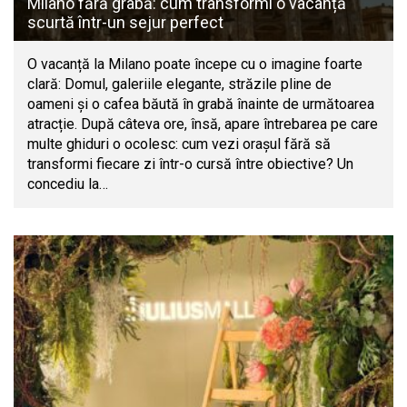
Milano fără grabă: cum transformi o vacanță
scurtă într-un sejur perfect
O vacanță la Milano poate începe cu o imagine foarte
clară: Domul, galeriile elegante, străzile pline de
oameni și o cafea băută în grabă înainte de următoarea
atracție. După câteva ore, însă, apare întrebarea pe care
multe ghiduri o ocolesc: cum vezi orașul fără să
transformi fiecare zi într-o cursă între obiective? Un
concediu la…