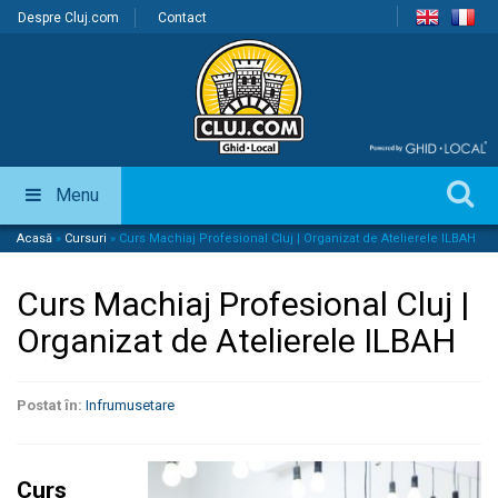
Despre Cluj.com
Contact
Menu
Acasă
»
Cursuri
»
Curs Machiaj Profesional Cluj | Organizat de Atelierele ILBAH
Curs Machiaj Profesional Cluj |
Organizat de Atelierele ILBAH
Postat în:
Infrumusetare
Curs