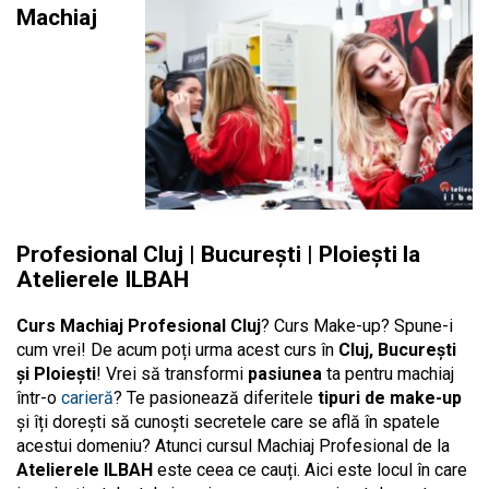
Machiaj
Profesional Cluj | București | Ploiești la
Atelierele ILBAH
Curs Machiaj Profesional Cluj
? Curs Make-up? Spune-i
cum vrei! De acum poți urma acest curs în
Cluj, București
și Ploiești
! Vrei să transformi
pasiunea
ta pentru machiaj
într-o
carieră
? Te pasionează diferitele
tipuri de make-up
și îți dorești să cunoști secretele care se află în spatele
acestui domeniu? Atunci cursul Machiaj Profesional de la
Atelierele ILBAH
este ceea ce cauți. Aici este locul în care