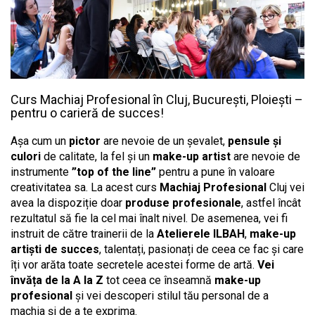
Curs Machiaj Profesional în Cluj, București, Ploiești –
pentru o carieră de succes!
Așa cum un
pictor
are nevoie de un șevalet,
pensule și
culori
de calitate, la fel și un
make-up artist
are nevoie de
instrumente
”top of the line”
pentru a pune în valoare
creativitatea sa. La acest curs
Machiaj Profesional
Cluj vei
avea la dispoziție doar
produse profesionale
, astfel încât
rezultatul să fie la cel mai înalt nivel. De asemenea, vei fi
instruit de către trainerii de la
Atelierele ILBAH
,
make-up
artiști de succes
, talentați, pasionați de ceea ce fac și care
îți vor arăta toate secretele acestei forme de artă.
Vei
învăța de la A la Z
tot ceea ce înseamnă
make-up
profesional
și vei descoperi stilul tău personal de a
machia și de a te exprima.