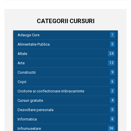
CATEGORII CURSURI
Adauga Curs
1
Alimentatie Publica
5
Altele
24
Arte
13
Constructii
9
Copii
6
Croitorie si confectionare imbracaminte
2
Cursuri gratuite
4
Dezvoltare personala
5
Informatica
6
Infrumusetare
36