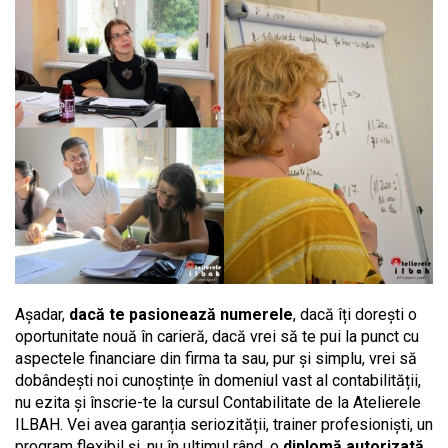
Așadar,
dacă te pasionează numerele
, dacă îți dorești o
oportunitate nouă în carieră, dacă vrei să te pui la punct cu
aspectele financiare din firma ta sau, pur și simplu, vrei să
dobândești noi cunoștințe în domeniul vast al contabilității,
nu ezita și înscrie-te la cursul Contabilitate de la Atelierele
ILBAH. Vei avea garanția seriozității, trainer profesioniști, un
program flexibil și, nu în ultimul rând, o
diplomă autorizată
,