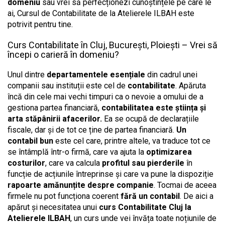
domeniu
sau vrei să perfecționezi cunoștințele pe care le
ai, Cursul de Contabilitate de la Atelierele ILBAH este
potrivit pentru tine.
Curs Contabilitate în Cluj, București, Ploiești – Vrei să
începi o carieră în domeniu?
Unul dintre
departamentele esențiale
din cadrul unei
companii sau instituții este cel de
contabilitate
. Apăruta
încă din cele mai vechi timpuri ca o nevoie a omului de a
gestiona partea financiară,
contabilitatea este știința și
arta stăpânirii afacerilor.
Ea se ocupă de declarațiile
fiscale, dar și de tot ce ține de partea financiară.
Un
contabil bun
este cel care, printre altele, va traduce tot ce
se întâmplă într-o firmă, care va ajuta la
optimizarea
costurilor
, care va calcula
profitul sau pierderile
în
funcție de acțiunile întreprinse și care va pune la dispoziție
rapoarte amănunțite despre companie
. Tocmai de aceea
firmele nu pot funcționa coerent
fără un contabil
. De aici a
apărut și necesitatea unui
curs Contabilitate Cluj la
Atelierele ILBAH
, un curs unde vei învăța toate noțiunile de