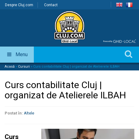
Despre Cluj.com
Contact
Menu
Acasă
»
Cursuri
»
Curs contabilitate Cluj | organizat de Atelierele ILBAH
Curs contabilitate Cluj |
organizat de Atelierele ILBAH
Postat în:
Altele
Curs