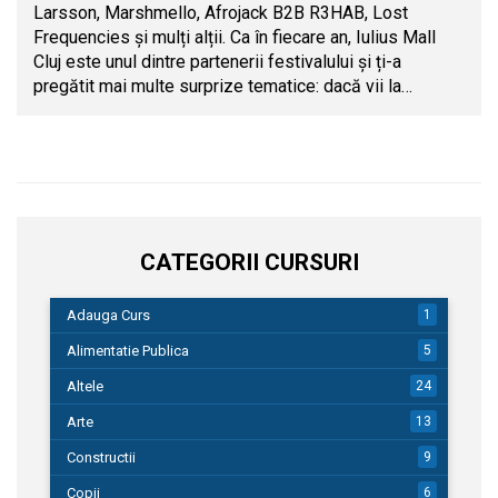
Larsson, Marshmello, Afrojack B2B R3HAB, Lost
Frequencies și mulți alții. Ca în fiecare an, Iulius Mall
Cluj este unul dintre partenerii festivalului și ți-a
pregătit mai multe surprize tematice: dacă vii la…
CATEGORII CURSURI
Adauga Curs
1
Alimentatie Publica
5
Altele
24
Arte
13
Constructii
9
Copii
6