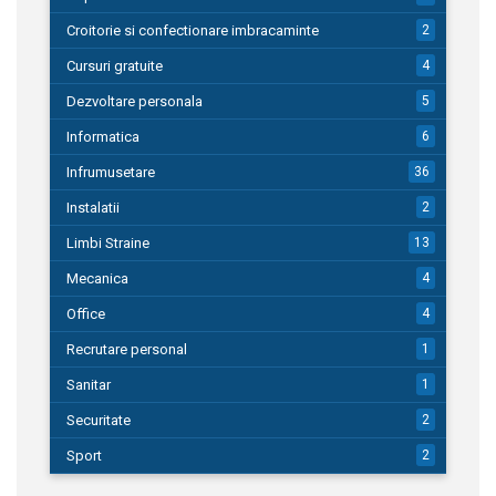
Croitorie si confectionare imbracaminte
2
Cursuri gratuite
4
Dezvoltare personala
5
Informatica
6
Infrumusetare
36
Instalatii
2
Limbi Straine
13
Mecanica
4
Office
4
Recrutare personal
1
Sanitar
1
Securitate
2
Sport
2