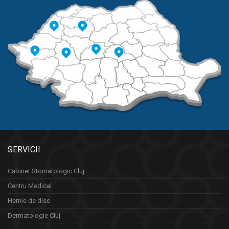
SERVICII
Cabinet Stomatologic Cluj
Centru Medical
Hernie de disc
Dermatologie Cluj