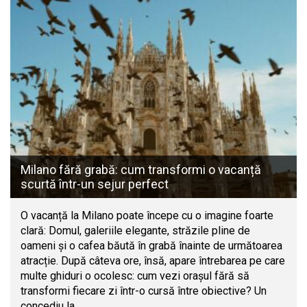
Milano fără grabă: cum transformi o vacanță
scurtă într-un sejur perfect
O vacanță la Milano poate începe cu o imagine foarte
clară: Domul, galeriile elegante, străzile pline de
oameni și o cafea băută în grabă înainte de următoarea
atracție. După câteva ore, însă, apare întrebarea pe care
multe ghiduri o ocolesc: cum vezi orașul fără să
transformi fiecare zi într-o cursă între obiective? Un
concediu la…