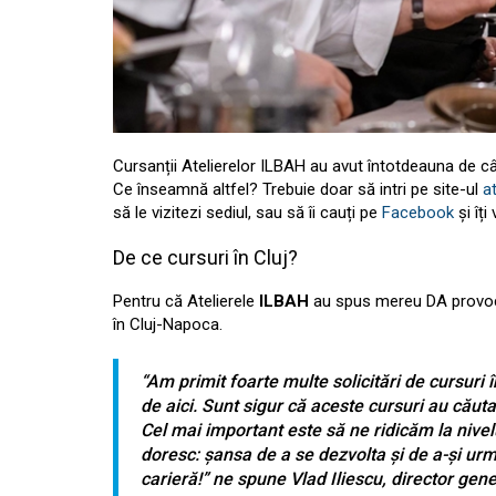
Cursanții Atelierelor ILBAH au avut întotdeauna de câșt
Ce înseamnă altfel? Trebuie doar să intri pe site-ul
at
să le vizitezi sediul, sau să îi cauți pe
Facebook
și îț
De ce cursuri în Cluj?
Pentru că Atelierele
ILBAH
au spus mereu DA provocăr
în Cluj-Napoca.
“Am primit foarte multe solicitări de cursuri 
de aici. Sunt sigur că aceste cursuri au cău
Cel mai important este să ne ridicăm la nivel
doresc: șansa de a se dezvolta și de a-și ur
carieră!”
ne spune Vlad Iliescu, director gene