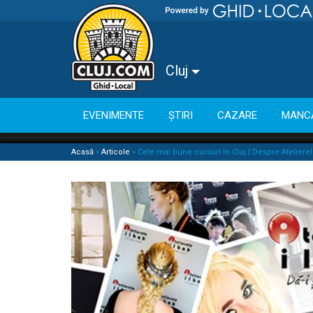
Cluj
EVENIMENTE
ȘTIRI
CAZARE
MANC
Acasă
»
Articole
»
Cele mai bune cursuri în Cluj | Despre Ateliere