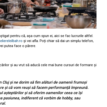
igat pentru că, așa cum spun ei, aici se fac lucrurile altfel.
eliereleilbah.ro
și vei afla. Poți chiar să dai un simplu telefon,
i vei putea face o părere.
ilor și au vrut să aducă cele mai bune cursuri de formare și
în Cluj și ne dorim să fim alături de oamenii frumoși
tare și că vom reuși să facem performanță împreună.
ul așteptărilor și să oferim oamenilor ceea ce își
ma pasiunea, indiferent că vorbim de hobby, sau
ral.