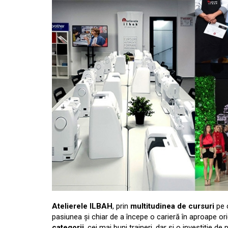
Atelierele ILBAH
, prin
multitudinea de cursuri
pe 
pasiunea și chiar de a începe o carieră în aproape or
categorii
, cei mai buni traineri, dar și o investiție d