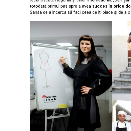
recunoscute Național și chiar International. „Dă-i șa
totodată primul pas spre a avea
succes în orice d
Șansa de a încerca să faci ceea ce îți place și de a o l