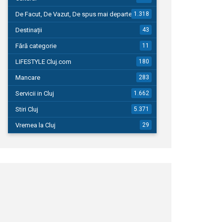
De Facut, De Vazut, De spus mai departe…
1.318
Destinații
43
Fără categorie
11
LIFESTYLE Cluj.com
180
Mancare
283
Servicii in Cluj
1.662
Stiri Cluj
5.371
Vremea la Cluj
29