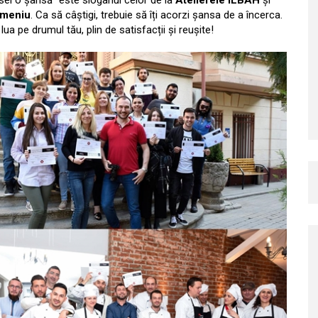
nsei o șansă” este sloganul celor de la
Atelierele ILBAH
și
omeniu
. Ca să câștigi, trebuie să îți acorzi șansa de a încerca.
ua pe drumul tău, plin de satisfacții și reușite!