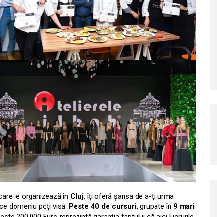
care le organizează în
Cluj
, îți oferă șansa de a-ți urma
ice domeniu poți visa.
Peste 40 de cursuri
, grupate în
9 mari
e peste 200.000 Euro reprezintă garanția faptului că aici lucrurile