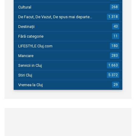
Cultural
268
De Facut, De Vazut, De spus mai departe…
1.318
Destinații
43
Fără categorie
11
LIFESTYLE Cluj.com
180
Mancare
283
Servicii in Cluj
1.663
Stiri Cluj
5.372
Vremea la Cluj
29