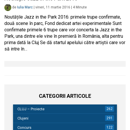
de
Iulia Marc
|
vineri, 11 martie 2016
|
4
Minute
Noutățile Jazz in the Park 2016: primele trupe confirmate,
două scene în parc, Fond dedicat artei experimentale Sunt
confirmate primele 6 trupe care vor concerta la Jazz in the
Park, una dintre ele vine în premieră în România, alta pentru
prima dată la Cluj Se dă startul apelului către artiștii care vor
să intre în…
CATEGORII ARTICOLE
CLUJ – Proiecte
262
Clujeni
291
Concurs
122