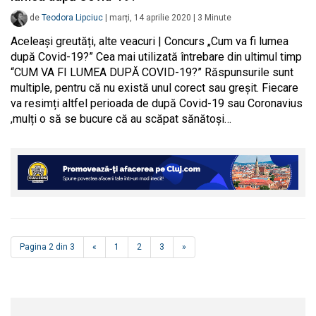
de
Teodora Lipciuc
|
marți, 14 aprilie 2020
|
3
Minute
Aceleași greutăți, alte veacuri | Concurs „Cum va fi lumea
după Covid-19?” Cea mai utilizată întrebare din ultimul timp
“CUM VA FI LUMEA DUPĂ COVID-19?” Răspunsurile sunt
multiple, pentru că nu există unul corect sau greșit. Fiecare
va resimți altfel perioada de după Covid-19 sau Coronavius
,mulți o să se bucure că au scăpat sănătoși…
Pagina 2 din 3
«
1
2
3
»