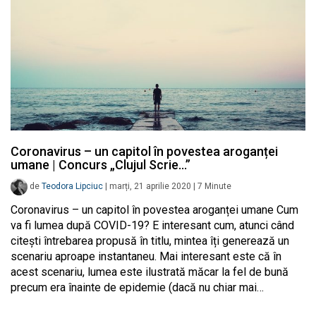
Coronavirus – un capitol în povestea aroganței
umane | Concurs „Clujul Scrie…”
de
Teodora Lipciuc
|
marți, 21 aprilie 2020
|
7
Minute
Coronavirus – un capitol în povestea aroganței umane Cum
va fi lumea după COVID-19? E interesant cum, atunci când
citești întrebarea propusă în titlu, mintea îți generează un
scenariu aproape instantaneu. Mai interesant este că în
acest scenariu, lumea este ilustrată măcar la fel de bună
precum era înainte de epidemie (dacă nu chiar mai…