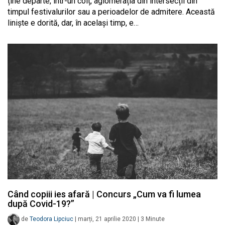
ține departe, într-un colț, aglomerația din intersecții din
timpul festivalurilor sau a perioadelor de admitere. Această
liniște e dorită, dar, în același timp, e…
Când copiii ies afară | Concurs „Cum va fi lumea
după Covid-19?”
de
Teodora Lipciuc
|
marți, 21 aprilie 2020
|
3
Minute