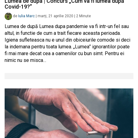
Lumea de după | Concurs „Cum va fi lumea după
Covid-19?”
de
Iulia Marc
|
marți, 21 aprilie 2020
|
2
Minute
Lumea de după Lumea dupa pandemie va fi intr-un fel sau
altul, in functie de cum a trait fiecare aceasta perioada.
Igiena sufleteasca nu e unul din obiceiurile comode si deci
la indemana pentru toata lumea. „Lumea” ignorantilor poate
fi mai mare decat cea a oamenilor cu bun simt. Pentru ei
nimic nu se misca…