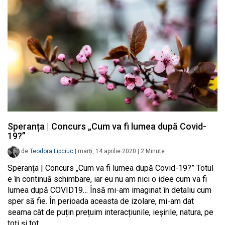
Speranța | Concurs „Cum va fi lumea după Covid-
19?”
de
Teodora Lipciuc
|
marți, 14 aprilie 2020
|
2
Minute
Speranța | Concurs „Cum va fi lumea după Covid-19?” Totul
e în continuă schimbare, iar eu nu am nici o idee cum va fi
lumea după COVID19… Însă mi-am imaginat în detaliu cum
sper să fie. În perioada aceasta de izolare, mi-am dat
seama cât de puțin prețuim interacțiunile, ieșirile, natura, pe
toți și tot…