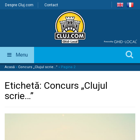
Despre Cluj.com
Contact
Menu
Acasă
»
Concurs „Clujul scrie...”
»
Pagina 2
Etichetă:
Concurs „Clujul
scrie…”