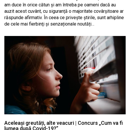
am duce în orice cătun și am întreba pe oameni dacă au
auzit acest cuvânt, cu siguranță o majoritate covârșitoare ar
răspunde afirmativ. În ceea ce privește știrile, sunt arhipline
de cele mai fierbinţi și senzaționale noutăți…
Aceleași greutăți, alte veacuri | Concurs „Cum va fi
lumea după Covid-19?”