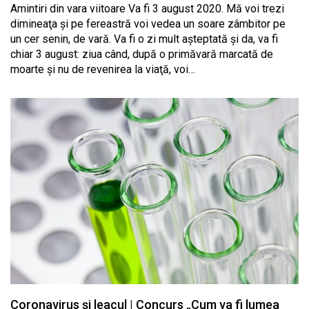
Amintiri din vara viitoare Va fi 3 august 2020. Mă voi trezi
dimineaţa şi pe fereastră voi vedea un soare zâmbitor pe
un cer senin, de vară. Va fi o zi mult aşteptată şi da, va fi
chiar 3 august: ziua când, după o primăvară marcată de
moarte şi nu de revenirea la viaţă, voi…
Coronavirus și leacul | Concurs „Cum va fi lumea