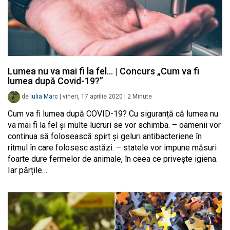
Lumea nu va mai fi la fel… | Concurs „Cum va fi
lumea după Covid-19?”
de
Iulia Marc
|
vineri, 17 aprilie 2020
|
2
Minute
Cum va fi lumea după COVID-19? Cu siguranță că lumea nu
va mai fi la fel și multe lucruri se vor schimba. – oamenii vor
continua să folosească spirt și geluri antibacteriene în
ritmul în care folosesc astăzi. – statele vor impune măsuri
foarte dure fermelor de animale, în ceea ce privește igiena.
Iar părțile…