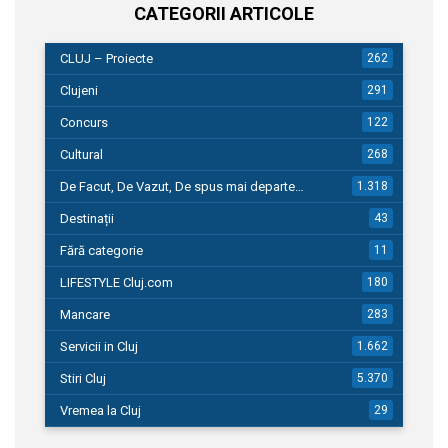
CATEGORII ARTICOLE
CLUJ – Proiecte
262
Clujeni
291
Concurs
122
Cultural
268
De Facut, De Vazut, De spus mai departe…
1.318
Destinații
43
Fără categorie
11
LIFESTYLE Cluj.com
180
Mancare
283
Servicii in Cluj
1.662
Stiri Cluj
5.370
Vremea la Cluj
29