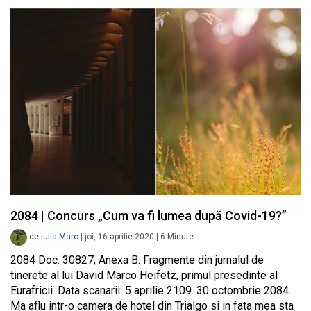
2084 | Concurs „Cum va fi lumea după Covid-19?”
de
Iulia Marc
|
joi, 16 aprilie 2020
|
6
Minute
2084 Doc. 30827, Anexa B: Fragmente din jurnalul de
tinerete al lui David Marco Heifetz, primul presedinte al
Eurafricii. Data scanarii: 5 aprilie 2109. 30 octombrie 2084.
Ma aflu intr-o camera de hotel din Trialgo si in fata mea sta