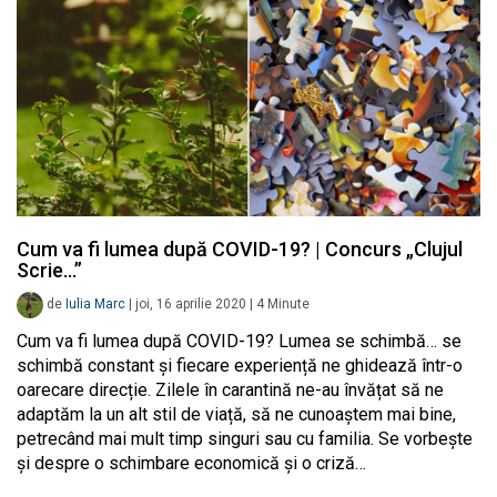
Cum va fi lumea după COVID-19? | Concurs „Clujul
Scrie…”
de
Iulia Marc
|
joi, 16 aprilie 2020
|
4
Minute
Cum va fi lumea după COVID-19? Lumea se schimbă… se
schimbă constant și fiecare experiență ne ghidează într-o
oarecare direcție. Zilele în carantină ne-au învățat să ne
adaptăm la un alt stil de viață, să ne cunoaștem mai bine,
petrecând mai mult timp singuri sau cu familia. Se vorbește
și despre o schimbare economică și o criză…