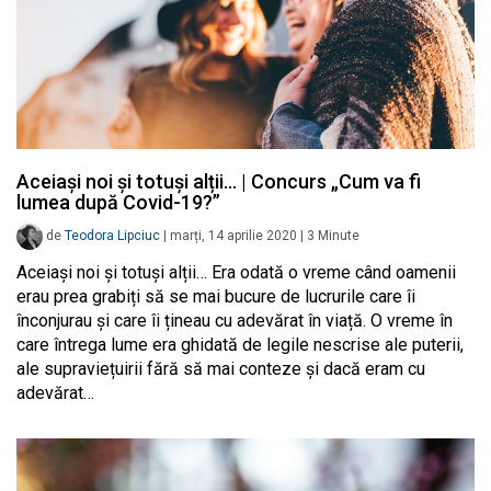
Aceiași noi și totuși alții… | Concurs „Cum va fi
lumea după Covid-19?”
de
Teodora Lipciuc
|
marți, 14 aprilie 2020
|
3
Minute
Aceiași noi și totuși alții… Era odată o vreme când oamenii
erau prea grabiți să se mai bucure de lucrurile care îi
înconjurau și care îi țineau cu adevărat în viață. O vreme în
care întrega lume era ghidată de legile nescrise ale puterii,
ale supraviețuirii fără să mai conteze și dacă eram cu
adevărat…