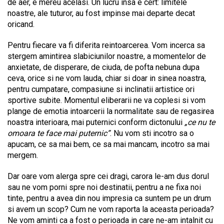
de aer, e mereu acelasi. Un lucru insa e cert: limitele
noastre, ale tuturor, au fost impinse mai departe decat
oricand.
Pentru fiecare va fi diferita reintoarcerea. Vom incerca sa
stergem amintirea slabiciunilor noastre, a momentelor de
anxietate, de disperare, de ciuda, de pofta nebuna dupa
ceva, orice si ne vom lauda, chiar si doar in sinea noastra,
pentru cumpatare, compasiune si inclinatii artistice ori
sportive subite. Momentul eliberarii ne va coplesi si vom
plange de emotia intoarcerii la normalitate sau de regasirea
noastra interioara, mai puternici conform dictonului
„ce nu te
omoara te face mai puternic”
. Nu vom sti incotro sa o
apucam, ce sa mai bem, ce sa mai mancam, incotro sa mai
mergem.
Dar oare vom alerga spre cei dragi, carora le-am dus dorul
sau ne vom porni spre noi destinatii, pentru a ne fixa noi
tinte, pentru a avea din nou impresia ca suntem pe un drum
si avem un scop? Cum ne vom raporta la aceasta perioada?
Ne vom aminti ca a fost o perioada in care ne-am intalnit cu