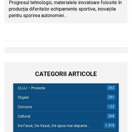
Progresul tehnologic, materialele inovatoare folosite în
producția diferitelor echipamente sportive, inovațiile
pentru sporirea autonomiei…
CATEGORII ARTICOLE
CLUJ – Proiecte
262
Clujeni
291
Concurs
122
Cultural
268
De Facut, De Vazut, De spus mai departe…
1.318