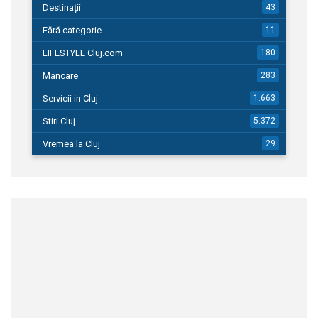
Destinații
43
Fără categorie
11
LIFESTYLE Cluj.com
180
Mancare
283
Servicii in Cluj
1.663
Stiri Cluj
5.372
Vremea la Cluj
29