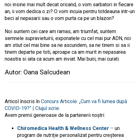
noi insine mai mult decat oricand, o vom sarbatori in fiecare
an, ii vom dedica o zi? O vom incuia pentru totdeauna intr-un
beci al nepasarii sau o vom purta ca pe un blazon?
Noi suntem cei care am ramas, am triumfat, suntem
semnele supravietuirii, exponatele cu cel mai pur ADN, noi
am stiut cel mai bine sa ne ascundem, sa ne tinem si sa ii
tinem departe pe toti, aproape ca am murit in nepasarea
noastra si iata ca acum am inviat. Mai buni, mai curati.
Autor: Oana Salcudean
Articol înscris în
Concurs Articole: „Cum va fi lumea după
COVID-19?” | Clujul scrie.
Avem premii generoase de la partenerii noștri:
Chiromedica Health & Wellness Center
–
un
program de nutriție personalizat pentru creșterea