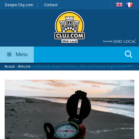
Despre Cluj.com
Contact
Menu
Acasă
»
Articole
»
Lumea de după | Concurs „Cum va fi lumea după Covid-19?”