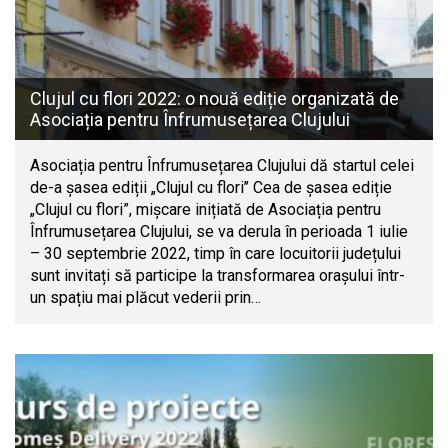
Clujul cu flori 2022: o nouă ediție organizată de
Asociația pentru Înfrumusețarea Clujului
Asociația pentru Înfrumusețarea Clujului dă startul celei
de-a șasea ediții „Clujul cu flori’’ Cea de șasea ediție
„Clujul cu flori”, mișcare inițiată de Asociația pentru
Înfrumusețarea Clujului, se va derula în perioada 1 iulie
– 30 septembrie 2022, timp în care locuitorii județului
sunt invitați să participe la transformarea orașului într-
un spațiu mai plăcut vederii prin…