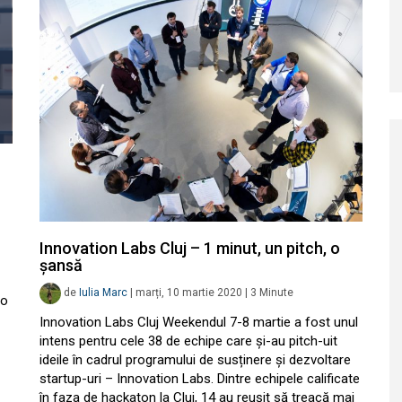
Innovation Labs Cluj – 1 minut, un pitch, o
șansă
de
Iulia Marc
|
marți, 10 martie 2020
|
3
Minute
 o
Innovation Labs Cluj Weekendul 7-8 martie a fost unul
intens pentru cele 38 de echipe care și-au pitch-uit
ideile în cadrul programului de susținere și dezvoltare
startup-uri – Innovation Labs. Dintre echipele calificate
în faza de hackaton la Cluj, 14 au reușit să treacă mai