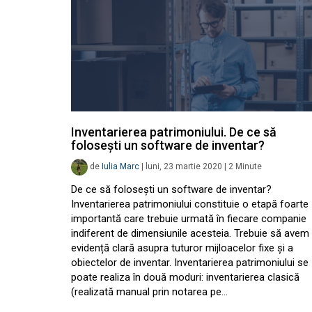
Inventarierea patrimoniului. De ce să
folosești un software de inventar?
de
Iulia Marc
|
luni, 23 martie 2020
|
2
Minute
De ce să folosești un software de inventar?
Inventarierea patrimoniului constituie o etapă foarte
importantă care trebuie urmată în fiecare companie
indiferent de dimensiunile acesteia. Trebuie să avem
evidență clară asupra tuturor mijloacelor fixe și a
obiectelor de inventar. Inventarierea patrimoniului se
poate realiza în două moduri: inventarierea clasică
(realizată manual prin notarea pe…