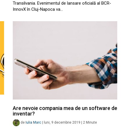
Transilvania. Evenimentul de lansare oficială al BCR-
InnovX în Cluj-Napoca va…
Are nevoie compania mea de un software de
inventar?
de
Iulia Marc
|
luni, 9 decembrie 2019
|
2
Minute