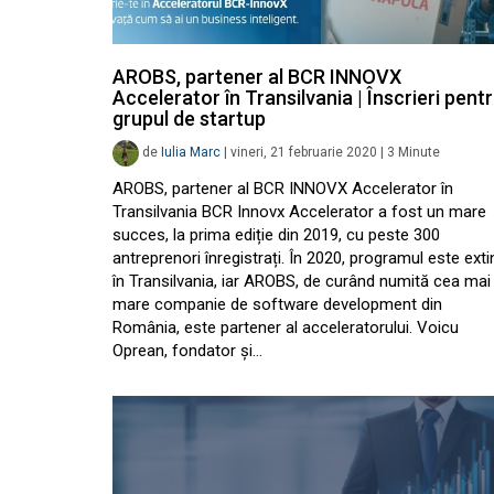
AROBS, partener al BCR INNOVX
Accelerator în Transilvania | Înscrieri pent
grupul de startup
de
Iulia Marc
|
vineri, 21 februarie 2020
|
3
Minute
AROBS, partener al BCR INNOVX Accelerator în
Transilvania BCR Innovx Accelerator a fost un mare
succes, la prima ediție din 2019, cu peste 300
antreprenori înregistrați. În 2020, programul este exti
în Transilvania, iar AROBS, de curând numită cea mai
mare companie de software development din
România, este partener al acceleratorului. Voicu
Oprean, fondator și…