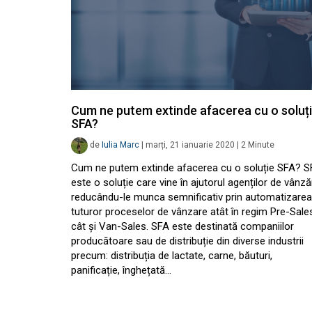
Cum ne putem extinde afacerea cu o soluț
SFA?
de
Iulia Marc
|
marți, 21 ianuarie 2020
|
2
Minute
Cum ne putem extinde afacerea cu o soluție SFA? S
este o soluție care vine în ajutorul agenților de vânză
reducându-le munca semnificativ prin automatizarea
tuturor proceselor de vânzare atât în regim Pre-Sale
cât și Van-Sales. SFA este destinată companiilor
producătoare sau de distribuție din diverse industrii
precum: distribuția de lactate, carne, băuturi,
panificație, înghețată…