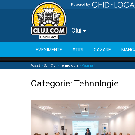
Cluj
EVENIMENTE
ȘTIRI
CAZARE
MANC
Acasă
»
Stiri Cluj
»
Tehnologie
»
Pagina 4
Categorie:
Tehnologie