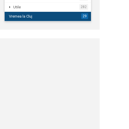
Utile
282
Vremea la Cluj
29