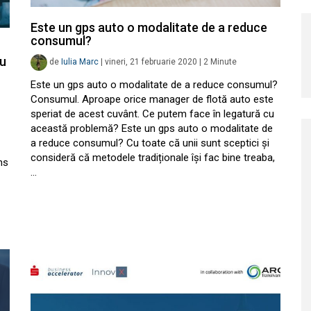
Este un gps auto o modalitate de a reduce
consumul?
ru
de
Iulia Marc
|
vineri, 21 februarie 2020
|
2
Minute
Este un gps auto o modalitate de a reduce consumul?
Consumul. Aproape orice manager de flotă auto este
speriat de acest cuvânt. Ce putem face în legatură cu
această problemă? Este un gps auto o modalitate de
a reduce consumul? Cu toate că unii sunt sceptici și
consideră că metodele tradiționale își fac bine treaba,
ns
…