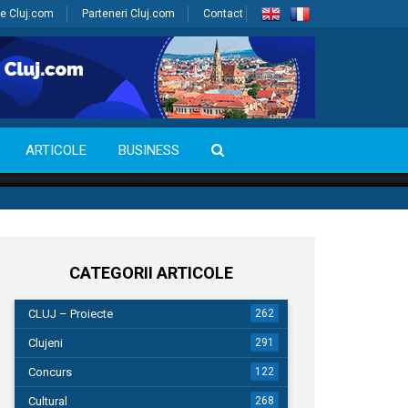
e Cluj.com
Parteneri Cluj.com
Contact
ARTICOLE
BUSINESS
CATEGORII ARTICOLE
CLUJ – Proiecte
262
Clujeni
291
Concurs
122
Cultural
268