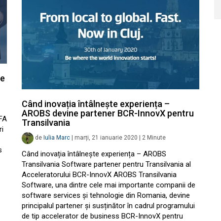
ie
Când inovația întâlnește experiența –
AROBS devine partener BCR-InnovX pentru
FA
Transilvania
ri
de
Iulia Marc
|
marți, 21 ianuarie 2020
|
2
Minute
s
Când inovația întâlnește experiența – AROBS
Transilvania Software partener pentru Transilvania al
Acceleratorului BCR-InnovX AROBS Transilvania
Software, una dintre cele mai importante companii de
software services și tehnologie din Romania, devine
principalul partener și susținător în cadrul programului
de tip accelerator de business BCR-InnovX pentru