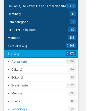
De Facut, De Vazut, De spus mai departe…
1.318
Destinații
43
Fără categorie
11
LIFESTYLE Cluj.com
180
Mancare
283
Servicii in Cluj
1.663
Stiri Cluj
5.372
Actualitate
3.093
Cultural
769
Editorial
61
Evenimente
3.526
Muzica
598
Oferte
88
Tehnologie
120