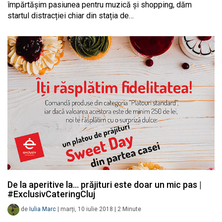
împărtășim pasiunea pentru muzică și shopping, dăm
startul distracției chiar din stația de…
De la aperitive la… prăjituri este doar un mic pas |
#ExclusivCateringCluj
de
Iulia Marc
|
marți, 10 iulie 2018
|
2
Minute