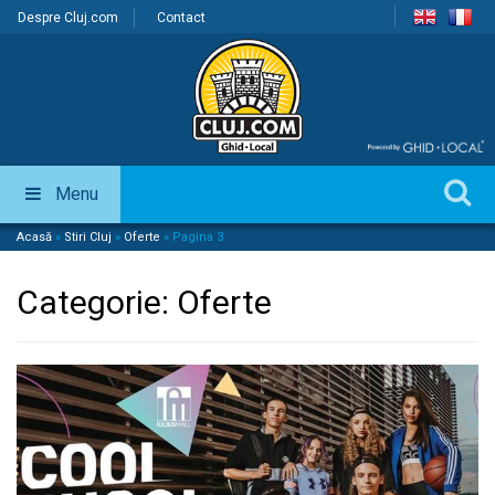
Despre Cluj.com
Contact
Menu
Acasă
»
Stiri Cluj
»
Oferte
»
Pagina 3
Categorie:
Oferte