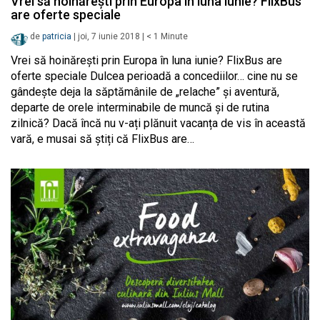
Vrei să hoinărești prin Europa în luna iunie? FlixBus
are oferte speciale
de
patricia
|
joi, 7 iunie 2018
|
< 1
Minute
Vrei să hoinărești prin Europa în luna iunie? FlixBus are
oferte speciale Dulcea perioadă a concediilor… cine nu se
gândește deja la săptămânile de „relache” și aventură,
departe de orele interminabile de muncă și de rutina
zilnică? Dacă încă nu v-ați plănuit vacanța de vis în această
vară, e musai să știți că FlixBus are…