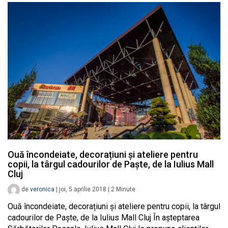
Ouă încondeiate, decorațiuni și ateliere pentru
copii, la târgul cadourilor de Paște, de la Iulius Mall
Cluj
de
veronica
|
joi, 5 aprilie 2018
|
2
Minute
Ouă încondeiate, decorațiuni și ateliere pentru copii, la târgul
cadourilor de Paște, de la Iulius Mall Cluj În așteptarea