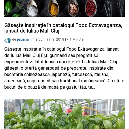
Găsește inspirație în catalogul Food Extravaganza,
lansat de Iulius Mall Cluj
de
patricia
|
miercuri, 9 mai 2018
|
< 1
Minute
Găsește inspirație în catalogul Food Extravaganza, lansat
de Iulius Mall Cluj Ești gurmand sau pregătit să
experimentezi întotdeauna noi rețete? La Iulius Mall Cluj
găsești o ofertă generoasă de preparate, inspirate din
bucătăria chinezească, japoneză, turcească, italiană,
americană, ungurească sau tradițional românească. Ca să te
bucuri de o pauză de masă pe gustul tău, te…