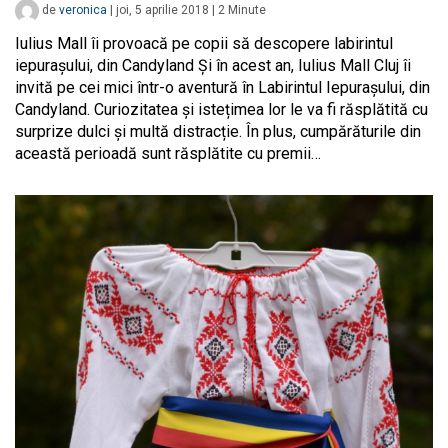
de
veronica
|
joi, 5 aprilie 2018
|
2
Minute
Iulius Mall îi provoacă pe copii să descopere labirintul
iepurașului, din Candyland Și în acest an, Iulius Mall Cluj îi
invită pe cei mici într-o aventură în Labirintul Iepurașului, din
Candyland. Curiozitatea și istețimea lor le va fi răsplătită cu
surprize dulci și multă distracție. În plus, cumpărăturile din
această perioadă sunt răsplătite cu premii…