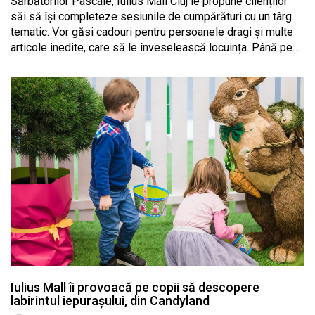
Sărbătorilor Pascale, Iulius Mall Cluj le propune clienților
săi să își completeze sesiunile de cumpărături cu un târg
tematic. Vor găsi cadouri pentru persoanele dragi și multe
articole inedite, care să le înveselească locuința. Până pe…
Iulius Mall îi provoacă pe copii să descopere
labirintul iepurașului, din Candyland