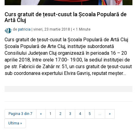
Curs gratuit de țesut-cusut la Școala Populară de
Artă Cluj
de
patricia
|
vineri, 23 martie 2018
|
< 1
Minute
Curs gratuit de țesut-cusut la Școala Populară de Artă Cluj
Şcoala Populară de Arte Cluj, instituţie subordonată
Consiliului Judeţean Cluj organizează în perioada 16 – 20
aprilie 2018, între orele 17.00- 19.00, la sediul instituţiei de
pe str. Fabricii de Zahăr nr. 51, un curs gratuit de ţesut-cusut
sub coordonarea expertului Elvira Gavriş, reputat meşter…
Pagina 3 din 7
«
1
2
3
4
5
...
»
Ultima »