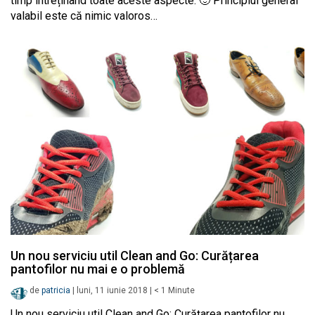
timp întreținând toate aceste aspecte. 🙂 Principiul general
valabil este că nimic valoros…
Un nou serviciu util Clean and Go: Curățarea
pantofilor nu mai e o problemă
de
patricia
|
luni, 11 iunie 2018
|
< 1
Minute
Un nou serviciu util Clean and Go: Curățarea pantofilor nu