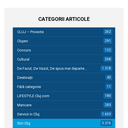
CATEGORII ARTICOLE
CLUJ – Proiecte
262
Clujeni
291
Concurs
122
Cultural
268
De Facut, De Vazut, De spus mai departe…
1.318
Destinații
43
Fără categorie
11
LIFESTYLE Cluj.com
180
Mancare
283
Servicii in Cluj
1.663
Stiri Cluj
5.376