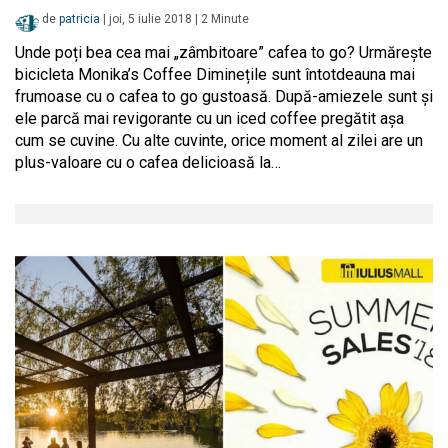
de
patricia
|
joi, 5 iulie 2018
|
2
Minute
Unde poți bea cea mai „zâmbitoare” cafea to go? Urmărește
bicicleta Monika’s Coffee Diminețile sunt întotdeauna mai
frumoase cu o cafea to go gustoasă. După-amiezele sunt și
ele parcă mai revigorante cu un iced coffee pregătit așa
cum se cuvine. Cu alte cuvinte, orice moment al zilei are un
plus-valoare cu o cafea delicioasă la…