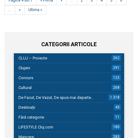
Pagina 4 din 7
« Prima
«
...
2
3
4
5
6
...
»
Ultima »
CATEGORII ARTICOLE
CLUJ – Proiecte
262
Clujeni
291
Concurs
122
Cultural
268
De Facut, De Vazut, De spus mai departe…
1.318
Destinații
43
Fără categorie
11
LIFESTYLE Cluj.com
180
Mancare
283