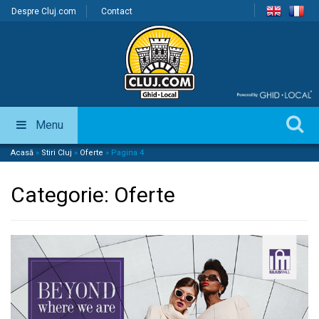
Despre Cluj.com
Contact
Menu
Acasă
»
Stiri Cluj
»
Oferte
»
Pagina 4
Categorie:
Oferte