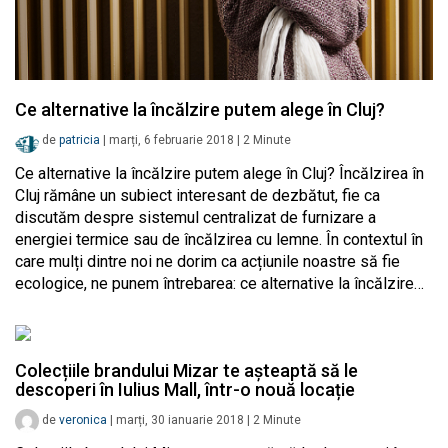
Ce alternative la încălzire putem alege în Cluj?
de
patricia
|
marți, 6 februarie 2018
|
2
Minute
Ce alternative la încălzire putem alege în Cluj? Încălzirea în
Cluj rămâne un subiect interesant de dezbătut, fie ca
discutăm despre sistemul centralizat de furnizare a
energiei termice sau de încălzirea cu lemne. În contextul în
care mulți dintre noi ne dorim ca acțiunile noastre să fie
ecologice, ne punem întrebarea: ce alternative la încălzire…
Colecțiile brandului Mizar te așteaptă să le
descoperi în Iulius Mall, într-o nouă locație
de
veronica
|
marți, 30 ianuarie 2018
|
2
Minute