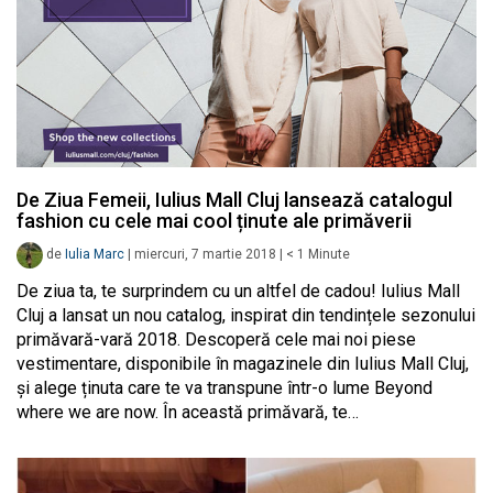
De Ziua Femeii, Iulius Mall Cluj lansează catalogul
fashion cu cele mai cool ținute ale primăverii
de
Iulia Marc
|
miercuri, 7 martie 2018
|
< 1
Minute
De ziua ta, te surprindem cu un altfel de cadou! Iulius Mall
Cluj a lansat un nou catalog, inspirat din tendințele sezonului
primăvară-vară 2018. Descoperă cele mai noi piese
vestimentare, disponibile în magazinele din Iulius Mall Cluj,
și alege ținuta care te va transpune într-o lume Beyond
where we are now. În această primăvară, te…